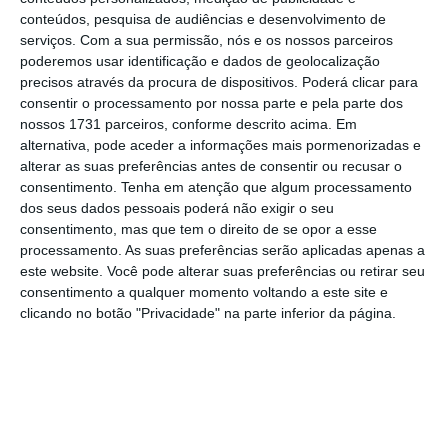
conteúdos, pesquisa de audiências e desenvolvimento de
para evitar que os fundos necessários para
serviços.
Com a sua permissão, nós e os nossos parceiros
esse efeito provenham dos orçamentos
poderemos usar identificação e dados de geolocalização
nacionais. Deve ser o setor financeiro, no seu
precisos através da procura de dispositivos. Poderá clicar para
consentir o processamento por nossa parte e pela parte dos
conjunto, a financiar a estabilização do
nossos 1731 parceiros, conforme descrito acima. Em
sistema financeiro.
alternativa, pode aceder a informações mais pormenorizadas e
alterar as suas preferências antes de consentir ou recusar o
consentimento.
Tenha em atenção que algum processamento
dos seus dados pessoais poderá não exigir o seu
consentimento, mas que tem o direito de se opor a esse
processamento. As suas preferências serão aplicadas apenas a
https://eco.sapo.pt/quote/diretiva-201459ue-do-parlamento-europeu-n-o-103-existem-circunstancias-em-que-a-eficacia-dos-instrumentos-de-resolucao/
Copiar
este website. Você pode alterar suas preferências ou retirar seu
consentimento a qualquer momento voltando a este site e
clicando no botão "Privacidade" na parte inferior da página.
Assine o ECO Premium
No momento em que a informação é
mais importante do que nunca, apoie