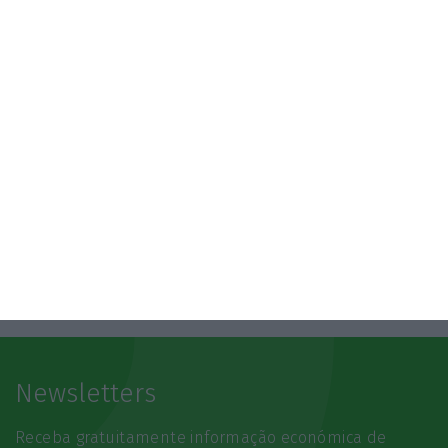
3.º Local Summit
07/10/2026
SAIBA MAIS
Newsletters
Receba gratuitamente informação económica de