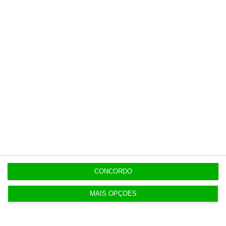
eclipse solar
19:20
Amigo de Neves também fez obra para diretor
financeiro da PJ
19:14
Fecho de fábrica de calçado em Gaia atira 54 para
desemprego
CONCORDO
MAIS OPÇÕES
Populares