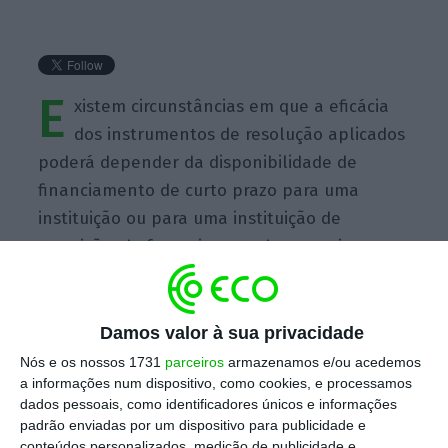
E
xistem circunstâncias em que a eficácia
dos instrumentos de resolução aplicados
poderá depender da disponibilidade de
financiamento de curto prazo para uma
instituição ou para uma instituição de
transição, do fornecimento de garantias aos
potenciais adquirentes ou da provisão de
capital para a instituição de transição. Sem
prejuízo do papel dos bancos centrais no
Damos valor à sua privacidade
fornecimento de liquidez ao sistema
Nós e os nossos 1731
parceiros
armazenamos e/ou acedemos
a informações num dispositivo, como cookies, e processamos
financeiro, mesmo em períodos de tensão, é
dados pessoais, como identificadores únicos e informações
importante que os Estados-membros
padrão enviadas por um dispositivo para publicidade e
estabeleçam mecanismos de financiamento
conteúdos personalizados, medição de publicidade e