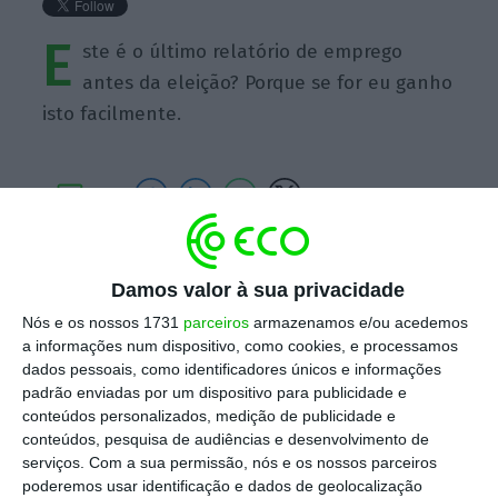
E
ste é o último relatório de emprego
antes da eleição? Porque se for eu ganho
isto facilmente.
https://eco.sapo.pt/quote/donald-trump-este-e-o-ultimo-relatorio-de-emprego-antes-da-eleicao-3/
Copiar
Damos valor à sua privacidade
Nós e os nossos 1731
parceiros
armazenamos e/ou acedemos
a informações num dispositivo, como cookies, e processamos
Assine o ECO Premium
dados pessoais, como identificadores únicos e informações
padrão enviadas por um dispositivo para publicidade e
conteúdos personalizados, medição de publicidade e
No momento em que a informação é
conteúdos, pesquisa de audiências e desenvolvimento de
mais importante do que nunca, apoie
serviços.
Com a sua permissão, nós e os nossos parceiros
poderemos usar identificação e dados de geolocalização
o jornalismo independente e rigoroso.