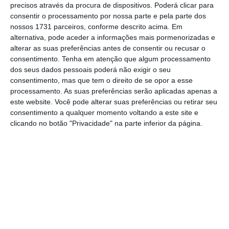
precisos através da procura de dispositivos. Poderá clicar para
consentir o processamento por nossa parte e pela parte dos
De que forma? Assine o ECO Premium e
nossos 1731 parceiros, conforme descrito acima. Em
alternativa, pode aceder a informações mais pormenorizadas e
tenha acesso a notícias exclusivas, à
alterar as suas preferências antes de consentir ou recusar o
opinião que conta, às reportagens e
consentimento.
Tenha em atenção que algum processamento
especiais que mostram o outro lado da
dos seus dados pessoais poderá não exigir o seu
consentimento, mas que tem o direito de se opor a esse
história.
processamento. As suas preferências serão aplicadas apenas a
este website. Você pode alterar suas preferências ou retirar seu
Esta assinatura é uma forma de apoiar
consentimento a qualquer momento voltando a este site e
clicando no botão "Privacidade" na parte inferior da página.
o ECO e os seus jornalistas. A nossa
contrapartida é o jornalismo
independente, rigoroso e credível.
Assine já
Veja todos os planos