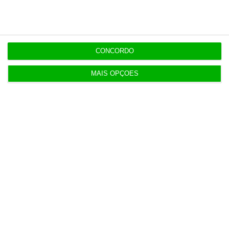
3 Agosto 2026
Do IVA à TSU. As (poucas) obrigações fiscais de
agosto
CONCORDO
3 Agosto 2026
MAIS OPÇÕES
Sérvulo assessora SCP na compra do Holmes
Place Alvalade
3 Agosto 2026
Tribunal volta a contrariar AT sobre tributação de
cauções
4 Agosto 2026
Beja investe mais de 2,1 milhões para distribuição
de água