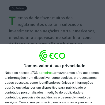
T
emos de desfazer muitos dos
regulamentos que têm sufocado o
investimento nos negócios norte-americanos,
e restaurar a supervisão no setor financeiro
de forma a que este não prejudique os
trabalhadores norte-americanos.
Damos valor à sua privacidade
Nós e os nossos 1733
parceiros
armazenamos e/ou acedemos
a informações num dispositivo, como cookies, e processamos
https://eco.sapo.pt/quote/donald-trump-temos-de-desfazer-muitos-dos-regulamentos-que-tem-sufocado-o/
Copiar
dados pessoais, como identificadores únicos e informações
padrão enviadas por um dispositivo para publicidade e
conteúdos personalizados, medição de publicidade e
conteúdos, pesquisa de audiências e desenvolvimento de
Assine o ECO Premium
serviços.
Com a sua permissão, nós e os nossos parceiros