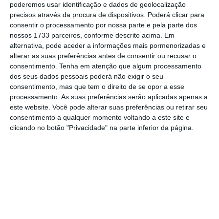
poderemos usar identificação e dados de geolocalização
precisos através da procura de dispositivos. Poderá clicar para
No momento em que a informação é
consentir o processamento por nossa parte e pela parte dos
nossos 1733 parceiros, conforme descrito acima. Em
mais importante do que nunca, apoie
alternativa, pode aceder a informações mais pormenorizadas e
o jornalismo independente e rigoroso.
alterar as suas preferências antes de consentir ou recusar o
consentimento.
Tenha em atenção que algum processamento
dos seus dados pessoais poderá não exigir o seu
De que forma? Assine o ECO Premium e
consentimento, mas que tem o direito de se opor a esse
tenha acesso a notícias exclusivas, à
processamento. As suas preferências serão aplicadas apenas a
opinião que conta, às reportagens e
este website. Você pode alterar suas preferências ou retirar seu
consentimento a qualquer momento voltando a este site e
especiais que mostram o outro lado da
clicando no botão "Privacidade" na parte inferior da página.
história.
Esta assinatura é uma forma de apoiar
o ECO e os seus jornalistas. A nossa
contrapartida é o jornalismo
independente, rigoroso e credível.