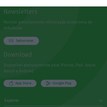
Newsletters
Receba gratuitamente informação económica de
referência
Subscrever
Download
Disponível gratuitamente para iPhone, iPad, Apple
Watch e Android
App Store
Google Play
Explorar