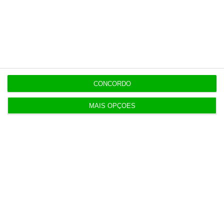
Populares
Tumultos pós-eleições aumentam 55% sinistros
da EMOSE
4 Agosto 2026
CONCORDO
Euribor desce a três e a seis meses e sobe a 12
MAIS OPÇÕES
meses
5 Agosto 2026
Imobiliárias batem recordes com menos casas
vendidas
6 Agosto 2026
Ministério da Justiça pede auditoria à Polícia