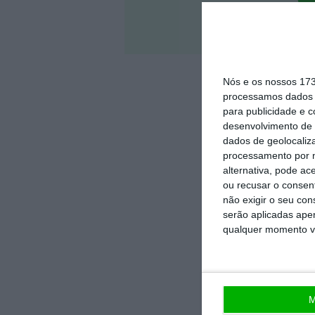
Veja 
Nós e os nossos 17
processamos dados p
para publicidade e 
desenvolvimento de 
dados de geolocaliza
processamento por n
alternativa, pode ac
ou recusar o consen
não exigir o seu co
serão aplicadas apen
qualquer momento vol
M