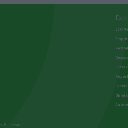
Exp
e
ECO N
Empre
Person
Descod
Entrev
Repor
Especi
Opiniã
Autore
tos Reservados