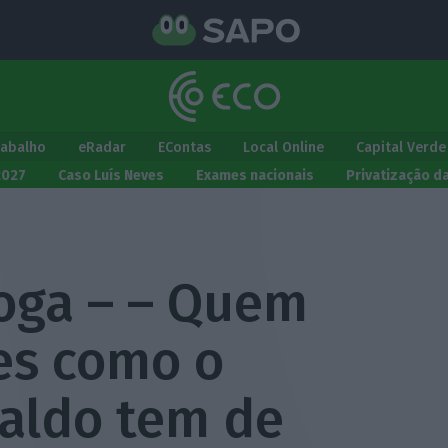
rabalho
eRadar
EContas
Local Online
Capital Verde
2027
Caso Luís Neves
Exames nacionais
Privatização d
oga – – Quem
es como o
naldo tem de