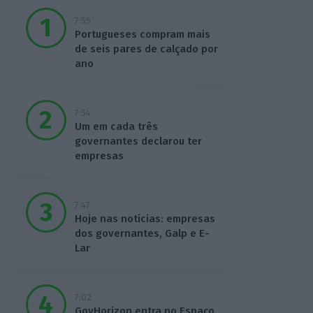
7:55
Portugueses compram mais
de seis pares de calçado por
ano
7:54
Um em cada três
governantes declarou ter
empresas
7:47
Hoje nas notícias: empresas
dos governantes, Galp e E-
Lar
7:02
GovHorizon entra no Espaço