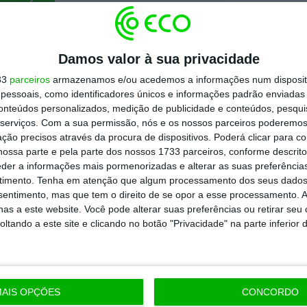
todos os planos
Damos valor à sua privacidade
33
parceiros
armazenamos e/ou acedemos a informações num dispositi
essoais, como identificadores únicos e informações padrão enviadas 
conteúdos personalizados, medição de publicidade e conteúdos, pesqui
serviços.
Com a sua permissão, nós e os nossos parceiros poderemos 
ção precisos através da procura de dispositivos. Poderá clicar para co
ossa parte e pela parte dos nossos 1733 parceiros, conforme descrit
eder a informações mais pormenorizadas e alterar as suas preferência
timento.
Tenha em atenção que algum processamento dos seus dados
nsentimento, mas que tem o direito de se opor a esse processamento. A
as a este website. Você pode alterar suas preferências ou retirar seu
tando a este site e clicando no botão "Privacidade" na parte inferior 
AIS OPÇÕES
CONCORDO