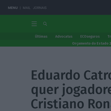
MENU
MAIL
JORNAIS
Últimas
Advocatus
ECOseguros
T
Orçamento do Estado 
Eduardo Catr
quer jogador
Cristiano Ro