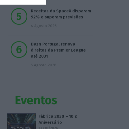
Receitas da SpaceX disparam
92% e superam previsões
4 Agosto 2026
Dazn Portugal renova
direitos da Premier League
até 2031
5 Agosto 2026
Eventos
Fábrica 2030 – 10.º
Aniversário
14/10/2026