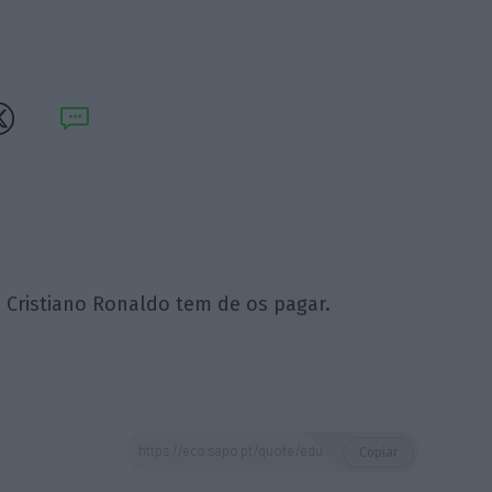
Cristiano Ronaldo tem de os pagar.
https://eco.sapo.pt/quote/eduardo-catroga-quem-quer-jogadores-como-o-cristiano-ronaldo-tem-de-os-3/
Copiar