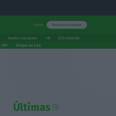
Entrar
Assinatura premium
Fundos Europeus
+M
ECO Avenida
a TAP
Ataque ao Irão
Últimas