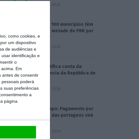
5 Agosto 2026
Mais de 100 municípios têm
mais de metade do PRR por
vo, como cookies, e
receber
por um dispositivo
3 Agosto 2026
sa de audiências e
usar identificação e
nsentir o
TdC certifica conta da
o acima. Em
Presidência da República de
s antes de consentir
2025
 pessoais poderá
s suas preferências
3 Agosto 2026
 consentimento a
da página.
Mau tempo: Pagamento por
isenção das portagens virá
do OE
4 Agosto 2026