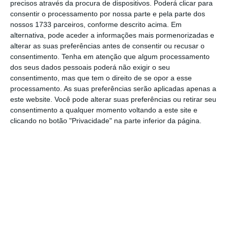
precisos através da procura de dispositivos. Poderá clicar para
De que forma? Assine o ECO Premium e
consentir o processamento por nossa parte e pela parte dos
tenha acesso a notícias exclusivas, à
nossos 1733 parceiros, conforme descrito acima. Em
alternativa, pode aceder a informações mais pormenorizadas e
opinião que conta, às reportagens e
alterar as suas preferências antes de consentir ou recusar o
especiais que mostram o outro lado da
consentimento.
Tenha em atenção que algum processamento
história.
dos seus dados pessoais poderá não exigir o seu
consentimento, mas que tem o direito de se opor a esse
processamento. As suas preferências serão aplicadas apenas a
Esta assinatura é uma forma de apoiar
este website. Você pode alterar suas preferências ou retirar seu
consentimento a qualquer momento voltando a este site e
o ECO e os seus jornalistas. A nossa
clicando no botão "Privacidade" na parte inferior da página.
contrapartida é o jornalismo
independente, rigoroso e credível.
Assine já
Veja todos os planos