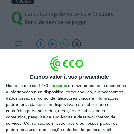
Q
uem quer jogadores como o Cristiano
Ronaldo tem de os pagar.
https://eco.sapo.pt/quote/eduardo-catroga-quem-quer-jogadores-como-o-cristiano-ronaldo-tem-de-os-9/
Copiar
Damos valor à sua privacidade
Nós e os nossos 1733
parceiros
armazenamos e/ou acedemos
Assine o ECO Premium
a informações num dispositivo, como cookies, e processamos
dados pessoais, como identificadores únicos e informações
padrão enviadas por um dispositivo para publicidade e
No momento em que a informação é
conteúdos personalizados, medição de publicidade e
mais importante do que nunca, apoie
conteúdos, pesquisa de audiências e desenvolvimento de
o jornalismo independente e rigoroso.
serviços.
Com a sua permissão, nós e os nossos parceiros
poderemos usar identificação e dados de geolocalização