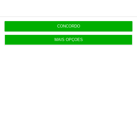
Construbarcelos recebeu quase um milhão de
fundos europeus
CONCORDO
4 Agosto 2026
MAIS OPÇÕES
Serviços e indústria ajudam retoma da economia
da Zona Euro
5 Agosto 2026
Sindicato acusa Governo de mentir sobre
Prestação Única
5 Agosto 2026
Antigo Onyria reabre como Kimpton em Cascais
6 Agosto 2026