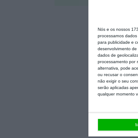
Nós e os nossos 17
processamos dados p
para publicidade e 
desenvolvimento de 
dados de geolocaliza
processamento por n
alternativa, pode ac
ou recusar o consen
não exigir o seu co
serão aplicadas apen
qualquer momento vol
M