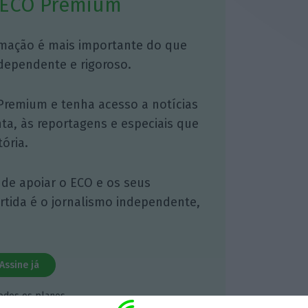
 ECO Premium
mação é mais importante do que
dependente e rigoroso.
Premium e tenha acesso a notícias
nta, às reportagens e especiais que
ória.
 de apoiar o ECO e os seus
artida é o jornalismo independente,
Assine já
todos os planos