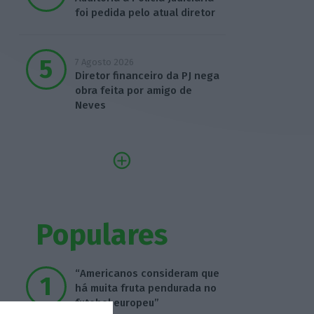
foi pedida pelo atual diretor
7 Agosto 2026
Diretor financeiro da PJ nega
obra feita por amigo de
Neves
Populares
“Americanos consideram que
há muita fruta pendurada no
futebol europeu”