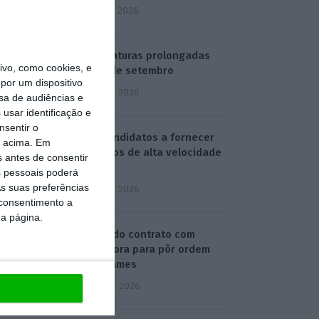
7 Agosto 2026
Candidaturas prolongadas
vo, como cookies, e
até 10 de setembro
por um dispositivo
3 Agosto 2026
sa de audiências e
usar identificação e
nsentir o
Há 2 candidatos a fornecer
o acima. Em
comboios de alta velocidade
s antes de consentir
à CP
 pessoais poderá
s suas preferências
3 Agosto 2026
 consentimento a
da página.
Publicado contrato com
consultora para pôr ordem
nos exames
4 Agosto 2026