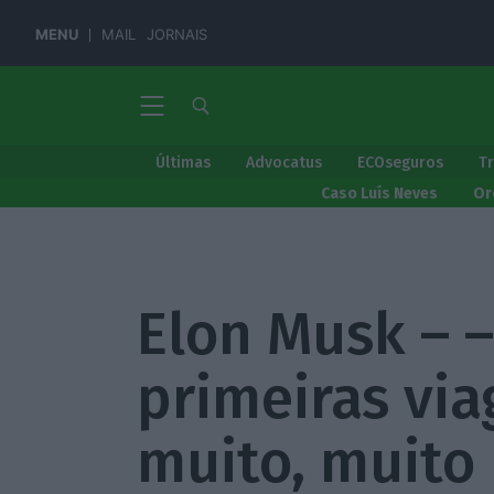
MENU
MAIL
JORNAIS
Últimas
Advocatus
ECOseguros
T
Caso Luís Neves
Or
Elon Musk – 
primeiras via
muito, muito