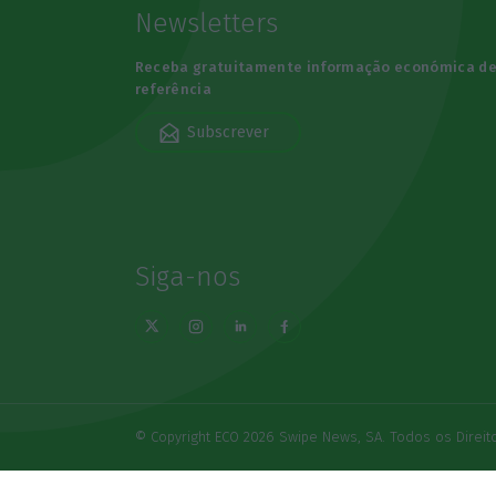
Newsletters
Receba gratuitamente informação económica d
referência
Subscrever
Siga-nos
© Copyright ECO 2026 Swipe News, SA. Todos os Direi