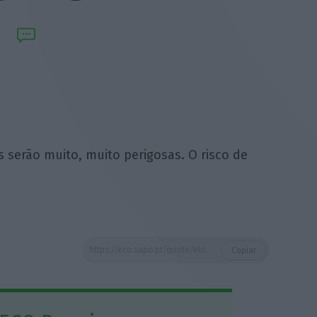
s serão muito, muito perigosas. O risco de
https://eco.sapo.pt/quote/elon-musk-penso-que-as-primeiras-viagens-serao-muito-muito-perigosas-o/
Copiar