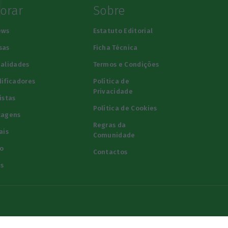
lorar
Sobre
ews
Estatuto Editorial
sas
Ficha Técnica
alidades
Termos e Condições
ificadores
Política de
Privacidade
istas
Política de Cookies
tagens
Regras da
ais
Comunidade
o
Contactos
s