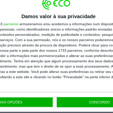
Damos valor à sua privacidade
33
parceiros
armazenamos e/ou acedemos a informações num dispositi
essoais, como identificadores únicos e informações padrão enviadas 
conteúdos personalizados, medição de publicidade e conteúdos, pesqui
serviços.
Com a sua permissão, nós e os nossos parceiros poderemos 
ção precisos através da procura de dispositivos. Poderá clicar para co
ossa parte e pela parte dos nossos 1733 parceiros, conforme descrit
eder a informações mais pormenorizadas e alterar as suas preferência
timento.
Tenha em atenção que algum processamento dos seus dados
nsentimento, mas que tem o direito de se opor a esse processamento. A
as a este website. Você pode alterar suas preferências ou retirar seu
tando a este site e clicando no botão "Privacidade" na parte inferior 
AIS OPÇÕES
CONCORDO