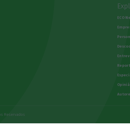
Exp
e
ECO N
Empre
Person
Descod
Entrev
Repor
Especi
Opiniã
Autore
tos Reservados