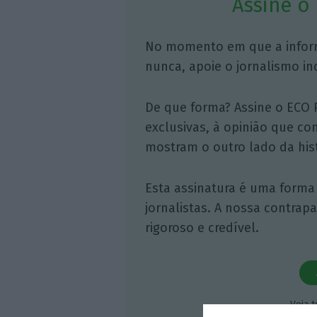
Assine o
No momento em que a infor
nunca, apoie o jornalismo in
De que forma? Assine o ECO 
exclusivas, à opinião que co
mostram o outro lado da hist
Esta assinatura é uma forma
jornalistas. A nossa contrap
rigoroso e credível.
Veja 