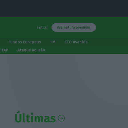
Entrar
Assinatura premium
Fundos Europeus
+M
ECO Avenida
a TAP
Ataque ao Irão
Últimas