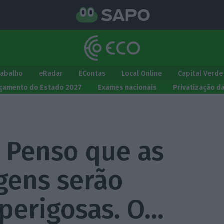
rabalho
eRadar
EContas
Local Online
Capital Verde
çamento do Estado 2027
Exames nacionais
Privatização d
– Penso que as
gens serão
 perigosas. O…