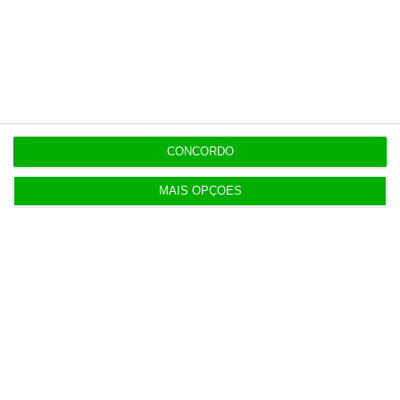
Populares
Serão os salários apenas a ponta de um
icebergue?
3 Agosto 2026
CONCORDO
MAIS OPÇÕES
Candidaturas prolongadas até 10 de setembro
3 Agosto 2026
Há 2 candidatos a fornecer comboios de alta
velocidade à CP
3 Agosto 2026
Publicado contrato com consultora para pôr