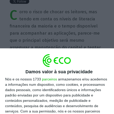
C
orro o risco de chocar os leitores, mas
tendo em conta os níveis de literacia
financeira da maioria e o tempo disponível
para acompanhar as aplicações, parece-me
que o principal objetivo será mesmo
assegurar a manutenção do capital e tentar,
no máximo, cobrir a de inflação a que cada
um está exposto.
Damos valor à sua privacidade
Nós e os nossos 1733
parceiros
armazenamos e/ou acedemos
a informações num dispositivo, como cookies, e processamos
dados pessoais, como identificadores únicos e informações
padrão enviadas por um dispositivo para publicidade e
https://eco.sapo.pt/quote/filipe-garcia-corro-o-risco-de-chocar-os-leitores-mas-tendo-em/
Copiar
conteúdos personalizados, medição de publicidade e
conteúdos, pesquisa de audiências e desenvolvimento de
serviços.
Com a sua permissão, nós e os nossos parceiros