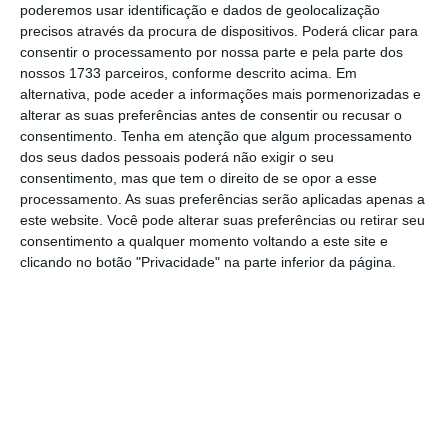
Assine o ECO Premium
poderemos usar identificação e dados de geolocalização
precisos através da procura de dispositivos. Poderá clicar para
consentir o processamento por nossa parte e pela parte dos
nossos 1733 parceiros, conforme descrito acima. Em
No momento em que a informação é
alternativa, pode aceder a informações mais pormenorizadas e
mais importante do que nunca, apoie
alterar as suas preferências antes de consentir ou recusar o
o jornalismo independente e rigoroso.
consentimento.
Tenha em atenção que algum processamento
dos seus dados pessoais poderá não exigir o seu
consentimento, mas que tem o direito de se opor a esse
De que forma? Assine o ECO Premium e
processamento. As suas preferências serão aplicadas apenas a
tenha acesso a notícias exclusivas, à
este website. Você pode alterar suas preferências ou retirar seu
consentimento a qualquer momento voltando a este site e
opinião que conta, às reportagens e
clicando no botão "Privacidade" na parte inferior da página.
especiais que mostram o outro lado da
história.
Esta assinatura é uma forma de apoiar
o ECO e os seus jornalistas. A nossa
contrapartida é o jornalismo
independente, rigoroso e credível.