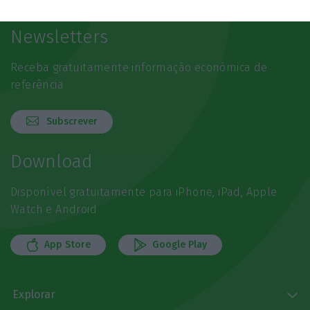
Newsletters
Receba gratuitamente informação económica de
referência
Subscrever
Download
Disponível gratuitamente para iPhone, iPad, Apple
Watch e Android
App Store
Google Play
Explorar