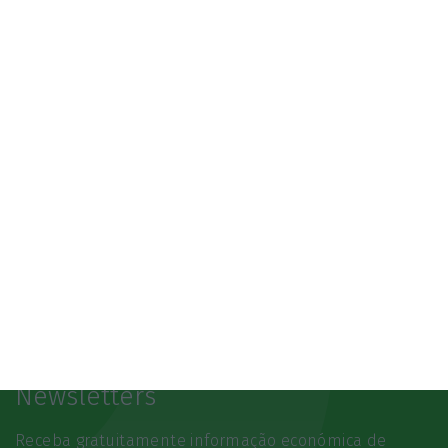
3.º Local Summit
07/10/2026
SAIBA MAIS
Newsletters
Receba gratuitamente informação económica de