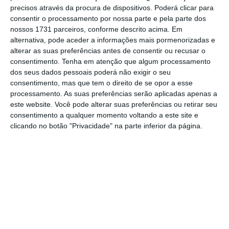
precisos através da procura de dispositivos. Poderá clicar para
mais importante do que nunca, apoie
consentir o processamento por nossa parte e pela parte dos
o jornalismo independente e rigoroso.
nossos 1731 parceiros, conforme descrito acima. Em
alternativa, pode aceder a informações mais pormenorizadas e
alterar as suas preferências antes de consentir ou recusar o
De que forma? Assine o ECO Premium e
consentimento.
Tenha em atenção que algum processamento
tenha acesso a notícias exclusivas, à
dos seus dados pessoais poderá não exigir o seu
opinião que conta, às reportagens e
consentimento, mas que tem o direito de se opor a esse
processamento. As suas preferências serão aplicadas apenas a
especiais que mostram o outro lado da
este website. Você pode alterar suas preferências ou retirar seu
história.
consentimento a qualquer momento voltando a este site e
clicando no botão "Privacidade" na parte inferior da página.
Esta assinatura é uma forma de apoiar
o ECO e os seus jornalistas. A nossa
contrapartida é o jornalismo
independente, rigoroso e credível.
Assine já