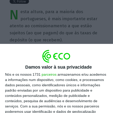
N
esta altura, para a maioria dos
portugueses, é mais importante estar
atento ao comissionamento a que estão
sujeitos (ao que pagam) do que às taxas de
depósito (o que recebem).
Damos valor à sua privacidade
https://eco.sapo.pt/quote/filipe-garcia-nesta-altura-para-a-maioria-dos-portugueses-e-mais-importante-4/
Copiar
Nós e os nossos 1731
parceiros
armazenamos e/ou acedemos
a informações num dispositivo, como cookies, e processamos
dados pessoais, como identificadores únicos e informações
padrão enviadas por um dispositivo para publicidade e
Assine o ECO Premium
conteúdos personalizados, medição de publicidade e
conteúdos, pesquisa de audiências e desenvolvimento de
serviços.
Com a sua permissão, nós e os nossos parceiros
No momento em que a informação é
poderemos usar identificação e dados de geolocalização