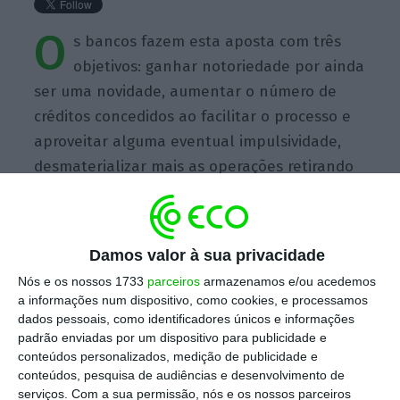
O
s bancos fazem esta aposta com três
objetivos: ganhar notoriedade por ainda
ser uma novidade, aumentar o número de
créditos concedidos ao facilitar o processo e
aproveitar alguma eventual impulsividade,
desmaterializar mais as operações retirando
alguma componente documental e de
envolvimento de pessoas/quadros no
processo.
Damos valor à sua privacidade
Nós e os nossos 1733
parceiros
armazenamos e/ou acedemos
a informações num dispositivo, como cookies, e processamos
dados pessoais, como identificadores únicos e informações
padrão enviadas por um dispositivo para publicidade e
conteúdos personalizados, medição de publicidade e
https://eco.sapo.pt/quote/filipe-garcia-os-bancos-fazem-esta-aposta-com-tres-objetivos-ganhar-notoriedade-13/
Copiar
conteúdos, pesquisa de audiências e desenvolvimento de
serviços.
Com a sua permissão, nós e os nossos parceiros