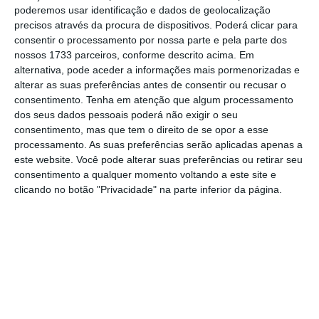
poderemos usar identificação e dados de geolocalização
precisos através da procura de dispositivos. Poderá clicar para
Assine o ECO Premium
consentir o processamento por nossa parte e pela parte dos
nossos 1733 parceiros, conforme descrito acima. Em
alternativa, pode aceder a informações mais pormenorizadas e
No momento em que a informação é
alterar as suas preferências antes de consentir ou recusar o
mais importante do que nunca, apoie
consentimento.
Tenha em atenção que algum processamento
o jornalismo independente e rigoroso.
dos seus dados pessoais poderá não exigir o seu
consentimento, mas que tem o direito de se opor a esse
processamento. As suas preferências serão aplicadas apenas a
De que forma? Assine o ECO Premium e
este website. Você pode alterar suas preferências ou retirar seu
tenha acesso a notícias exclusivas, à
consentimento a qualquer momento voltando a este site e
clicando no botão "Privacidade" na parte inferior da página.
opinião que conta, às reportagens e
especiais que mostram o outro lado da
história.
Esta assinatura é uma forma de apoiar
o ECO e os seus jornalistas. A nossa
contrapartida é o jornalismo