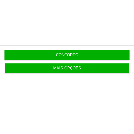
Populares
5 projetos nacionais para o espaço recebem 600
mil euros
3 Agosto 2026
CONCORDO
MAIS OPÇÕES
Preços do petróleo em alta com incertezas nas
negociações
4 Agosto 2026
Lucro do Novobanco cai 15,6% com impostos e
custos da venda
4 Agosto 2026