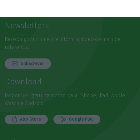
Newsletters
Receba gratuitamente informação económica de
referência
Subscrever
Download
Disponível gratuitamente para iPhone, iPad, Apple
Watch e Android
App Store
Google Play