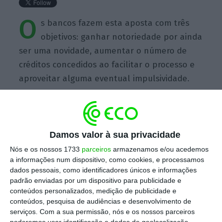
O
s bancos fazem esta aposta com três
objetivos: ganhar notoriedade por ainda
ser uma novidade, aumentar o número de
créditos concedidos ao facilitar o processo e
aproveitar alguma eventual impulsividade.
Damos valor à sua privacidade
https://eco.sapo.pt/quote/filipe-garcia-os-bancos-fazem-esta-aposta-com-tres-objetivos-ganhar-notoriedade-8/
Copiar
Nós e os nossos 1733
parceiros
armazenamos e/ou acedemos
a informações num dispositivo, como cookies, e processamos
dados pessoais, como identificadores únicos e informações
padrão enviadas por um dispositivo para publicidade e
Assine o ECO Premium
conteúdos personalizados, medição de publicidade e
conteúdos, pesquisa de audiências e desenvolvimento de
serviços.
Com a sua permissão, nós e os nossos parceiros
No momento em que a informação é