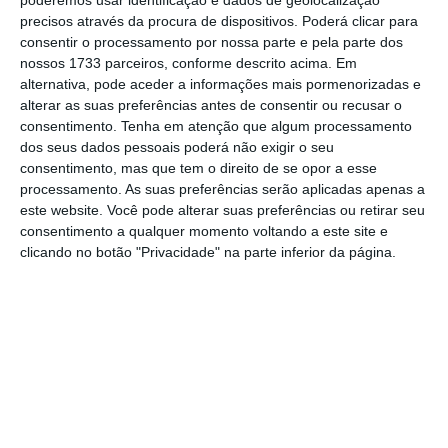
poderemos usar identificação e dados de geolocalização
mais importante do que nunca, apoie
precisos através da procura de dispositivos. Poderá clicar para
consentir o processamento por nossa parte e pela parte dos
o jornalismo independente e rigoroso.
nossos 1733 parceiros, conforme descrito acima. Em
alternativa, pode aceder a informações mais pormenorizadas e
De que forma? Assine o ECO Premium e
alterar as suas preferências antes de consentir ou recusar o
consentimento.
Tenha em atenção que algum processamento
tenha acesso a notícias exclusivas, à
dos seus dados pessoais poderá não exigir o seu
opinião que conta, às reportagens e
consentimento, mas que tem o direito de se opor a esse
especiais que mostram o outro lado da
processamento. As suas preferências serão aplicadas apenas a
este website. Você pode alterar suas preferências ou retirar seu
história.
consentimento a qualquer momento voltando a este site e
clicando no botão "Privacidade" na parte inferior da página.
Esta assinatura é uma forma de apoiar
o ECO e os seus jornalistas. A nossa
contrapartida é o jornalismo
independente, rigoroso e credível.
Assine já