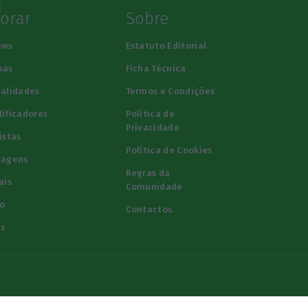
lorar
Sobre
ews
Estatuto Editorial
sas
Ficha Técnica
alidades
Termos e Condições
ificadores
Política de
Privacidade
istas
Política de Cookies
tagens
Regras da
ais
Comunidade
o
Contactos
s