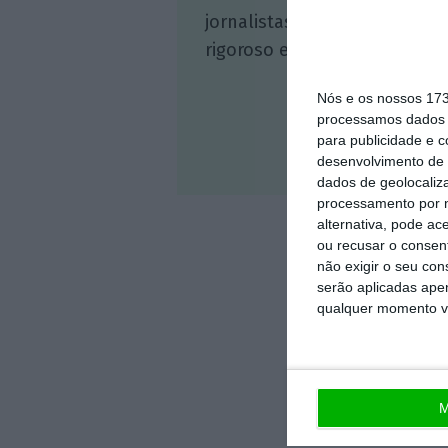
jornalistas. A nossa contrap
rigoroso e credível.
Nós e os nossos 17
processamos dados p
para publicidade e 
Veja 
desenvolvimento de 
dados de geolocaliza
processamento por n
alternativa, pode ac
ou recusar o consen
não exigir o seu co
serão aplicadas apen
qualquer momento vol
M