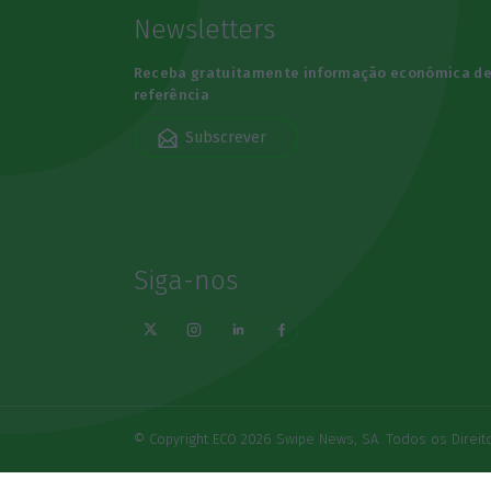
Newsletters
Receba gratuitamente informação económica d
referência
Subscrever
Siga-nos
© Copyright ECO 2026 Swipe News, SA. Todos os Direi