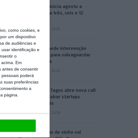
Euribor inicia agosto a
descer a três, seis e 12
meses
3 Agosto 2026
vo, como cookies, e
por um dispositivo
sa de audiências e
SEDES pede intervenção
usar identificação e
política para salvaguardar
nsentir o
refinaria
o acima. Em
s antes de consentir
3 Agosto 2026
 pessoais poderá
s suas preferências
 consentimento a
ESA BIC Tagus abre nova call
da página.
para incubar startups
espaciais
4 Agosto 2026
Produção de vinho vai