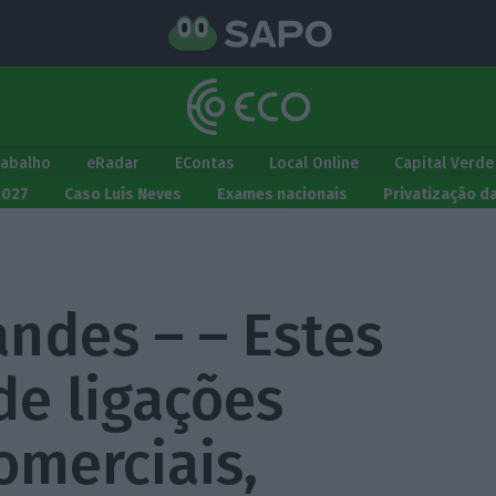
rabalho
eRadar
EContas
Local Online
Capital Verde
2027
Caso Luís Neves
Exames nacionais
Privatização d
andes – – Estes
e ligações
comerciais,