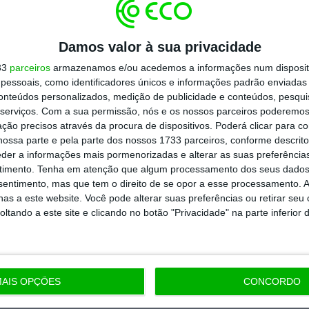
artida é o jornalismo independente,
Damos valor à sua privacidade
33
parceiros
armazenamos e/ou acedemos a informações num dispositi
Assine já
essoais, como identificadores únicos e informações padrão enviadas 
conteúdos personalizados, medição de publicidade e conteúdos, pesqui
todos os planos
serviços.
Com a sua permissão, nós e os nossos parceiros poderemos 
ção precisos através da procura de dispositivos. Poderá clicar para co
ossa parte e pela parte dos nossos 1733 parceiros, conforme descrit
eder a informações mais pormenorizadas e alterar as suas preferência
timento.
Tenha em atenção que algum processamento dos seus dados
nsentimento, mas que tem o direito de se opor a esse processamento. A
as a este website. Você pode alterar suas preferências ou retirar seu
tando a este site e clicando no botão "Privacidade" na parte inferior 
AIS OPÇÕES
CONCORDO