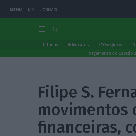
MENU
MAIL
JORNAIS
Últimas
Advocatus
ECOseguros
T
Orçamento do Estado 
Filipe S. Fern
movimentos d
financeiras, 