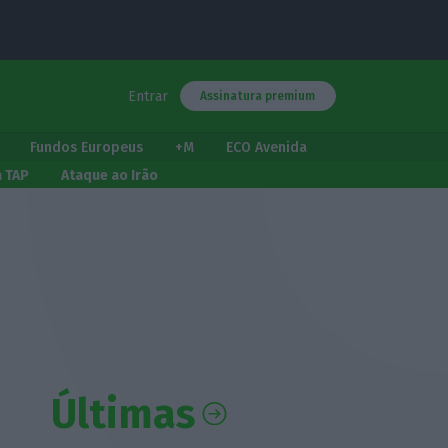
Entrar
Assinatura premium
Fundos Europeus
+M
ECO Avenida
a TAP
Ataque ao Irão
Últimas