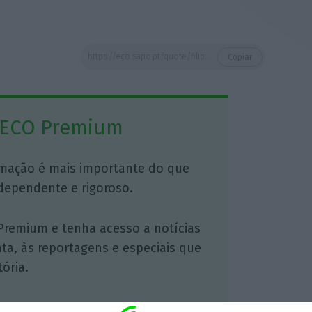
https://eco.sapo.pt/quote/filipe-s-fernandes-estes-movimentos-de-ligacoes-financeiras-comerciais-economicas-pos-coloniais-tem-objetivos-11/
Copiar
 ECO Premium
mação é mais importante do que
dependente e rigoroso.
Premium e tenha acesso a notícias
nta, às reportagens e especiais que
ória.
 de apoiar o ECO e os seus