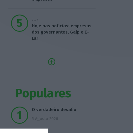
7:47
Hoje nas notícias: empresas
dos governantes, Galp e E-
Lar
Populares
O verdadeiro desafio
5 Agosto 2026