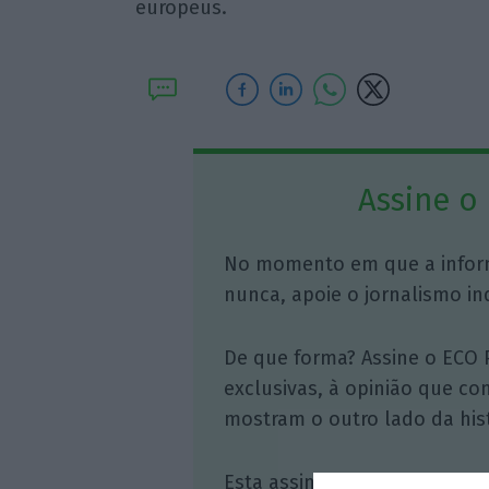
europeus.
Assine o
No momento em que a infor
nunca, apoie o jornalismo in
De que forma? Assine o ECO 
exclusivas, à opinião que co
mostram o outro lado da hist
Esta assinatura é uma forma