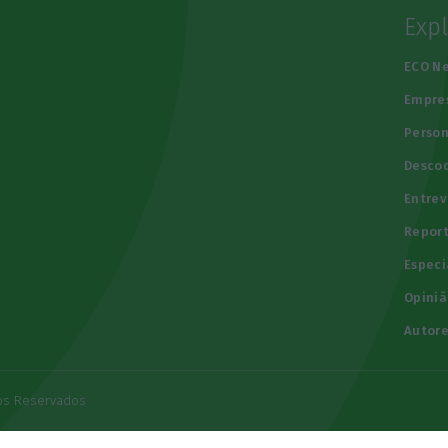
Exp
e
ECO N
Empre
Person
Descod
Entrev
Repor
Especi
Opiniã
Autore
tos Reservados