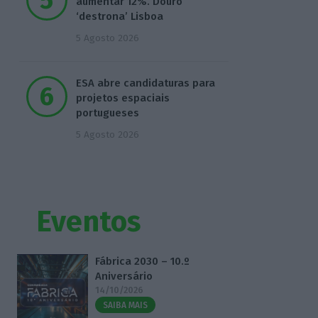
aumentar 12%. Douro
‘destrona’ Lisboa
5 Agosto 2026
ESA abre candidaturas para
projetos espaciais
portugueses
5 Agosto 2026
Eventos
Fábrica 2030 – 10.º
Aniversário
14/10/2026
SAIBA MAIS