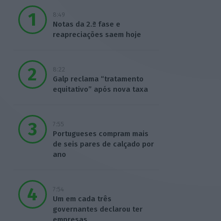
8:49
Notas da 2.ª fase e
reapreciações saem hoje
8:22
Galp reclama “tratamento
equitativo” após nova taxa
7:55
Portugueses compram mais
de seis pares de calçado por
ano
7:54
Um em cada três
governantes declarou ter
empresas