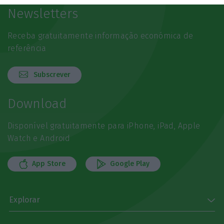
Newsletters
Receba gratuitamente informação económica de
referência
Subscrever
Download
Disponível gratuitamente para iPhone, iPad, Apple
Watch e Android
App Store
Google Play
Explorar