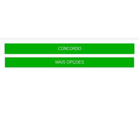
Populares
Cerca de 72.000 pessoas entraram em Ceuta
ilegalmente
4 Agosto 2026
CONCORDO
MAIS OPÇÕES
Lucro do Montepio desce 17% castigado por ‘one
offs’
5 Agosto 2026
Disney e TikTok aliam-se nos vídeos de curto
formato
5 Agosto 2026
Eclipse solar deve reduzir produção solar na