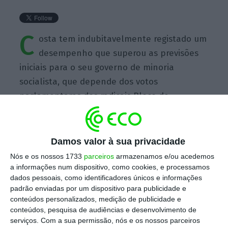
C
osta tem indubitavelmente registado um
desempenho que superou as previsões
iniciais para o seu governo de minoria
socialista, que depende dos votos
parlamentares dos radicais Bloco de
Esquerda e do rígido Partido Comunista.
Damos valor à sua privacidade
Nós e os nossos 1733
parceiros
armazenamos e/ou acedemos
a informações num dispositivo, como cookies, e processamos
dados pessoais, como identificadores únicos e informações
https://eco.sapo.pt/quote/financial-times-costa-tem-indubitavelmente-registado-um-desempenho-que-superou-as-previsoes/
Copiar
padrão enviadas por um dispositivo para publicidade e
conteúdos personalizados, medição de publicidade e
conteúdos, pesquisa de audiências e desenvolvimento de
Assine o ECO Premium
serviços.
Com a sua permissão, nós e os nossos parceiros