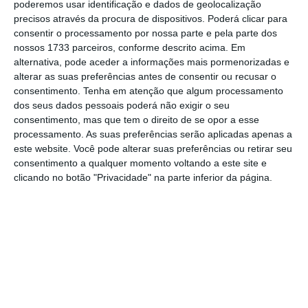
poderemos usar identificação e dados de geolocalização
precisos através da procura de dispositivos. Poderá clicar para
No momento em que a informação é
consentir o processamento por nossa parte e pela parte dos
nossos 1733 parceiros, conforme descrito acima. Em
mais importante do que nunca, apoie
alternativa, pode aceder a informações mais pormenorizadas e
o jornalismo independente e rigoroso.
alterar as suas preferências antes de consentir ou recusar o
consentimento.
Tenha em atenção que algum processamento
dos seus dados pessoais poderá não exigir o seu
De que forma? Assine o ECO Premium e
consentimento, mas que tem o direito de se opor a esse
tenha acesso a notícias exclusivas, à
processamento. As suas preferências serão aplicadas apenas a
este website. Você pode alterar suas preferências ou retirar seu
opinião que conta, às reportagens e
consentimento a qualquer momento voltando a este site e
especiais que mostram o outro lado da
clicando no botão "Privacidade" na parte inferior da página.
história.
Esta assinatura é uma forma de apoiar
o ECO e os seus jornalistas. A nossa
contrapartida é o jornalismo
independente, rigoroso e credível.