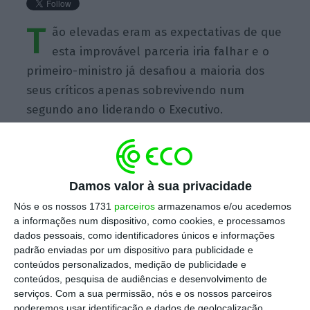
T
ão elevadas eram as expectativas de que
esta improvável parceria iria falhar e o
primeiro-ministro já desafiou a maioria dos
seus críticos apenas sobrevivendo num
segundo ano liderando o Executivo.
Damos valor à sua privacidade
https://eco.sapo.pt/quote/financial-times-tao-elevadas-eram-as-expectativas-de-que-esta-improvavel-parceria-2/
Copiar
Nós e os nossos 1731
parceiros
armazenamos e/ou acedemos
a informações num dispositivo, como cookies, e processamos
dados pessoais, como identificadores únicos e informações
padrão enviadas por um dispositivo para publicidade e
Assine o ECO Premium
conteúdos personalizados, medição de publicidade e
conteúdos, pesquisa de audiências e desenvolvimento de
serviços.
Com a sua permissão, nós e os nossos parceiros
No momento em que a informação é
poderemos usar identificação e dados de geolocalização