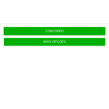
Serão os salários apenas a ponta de um
icebergue?
3 Agosto 2026
CONCORDO
Candidaturas prolongadas até 10 de setembro
MAIS OPÇÕES
3 Agosto 2026
Há 2 candidatos a fornecer comboios de alta
velocidade à CP
3 Agosto 2026
Publicado contrato com consultora para pôr
ordem nos exames
4 Agosto 2026