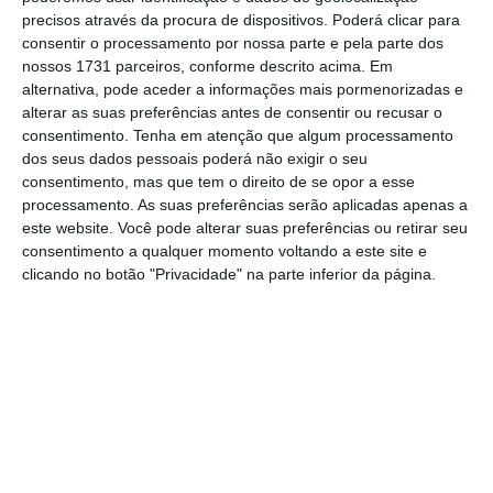
mais importante do que nunca, apoie
precisos através da procura de dispositivos. Poderá clicar para
consentir o processamento por nossa parte e pela parte dos
o jornalismo independente e rigoroso.
nossos 1731 parceiros, conforme descrito acima. Em
alternativa, pode aceder a informações mais pormenorizadas e
alterar as suas preferências antes de consentir ou recusar o
De que forma? Assine o ECO Premium e
consentimento.
Tenha em atenção que algum processamento
tenha acesso a notícias exclusivas, à
dos seus dados pessoais poderá não exigir o seu
opinião que conta, às reportagens e
consentimento, mas que tem o direito de se opor a esse
processamento. As suas preferências serão aplicadas apenas a
especiais que mostram o outro lado da
este website. Você pode alterar suas preferências ou retirar seu
história.
consentimento a qualquer momento voltando a este site e
clicando no botão "Privacidade" na parte inferior da página.
Esta assinatura é uma forma de apoiar
o ECO e os seus jornalistas. A nossa
contrapartida é o jornalismo
independente, rigoroso e credível.
Assine já