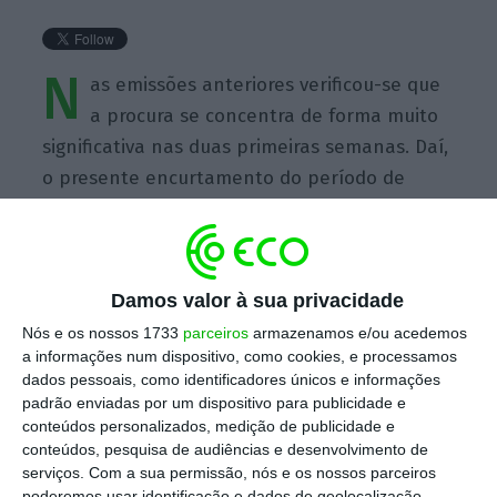
N
as emissões anteriores verificou-se que
a procura se concentra de forma muito
significativa nas duas primeiras semanas. Daí,
o presente encurtamento do período de
subscrição
Damos valor à sua privacidade
Nós e os nossos 1733
parceiros
armazenamos e/ou acedemos
a informações num dispositivo, como cookies, e processamos
https://eco.sapo.pt/quote/fonte-oficial-do-ministerio-das-financas-nas-emissoes-anteriores-verificou-se-que-a-procura-se-concentra-de/
Copiar
dados pessoais, como identificadores únicos e informações
padrão enviadas por um dispositivo para publicidade e
conteúdos personalizados, medição de publicidade e
Assine o ECO Premium
conteúdos, pesquisa de audiências e desenvolvimento de
serviços.
Com a sua permissão, nós e os nossos parceiros
poderemos usar identificação e dados de geolocalização