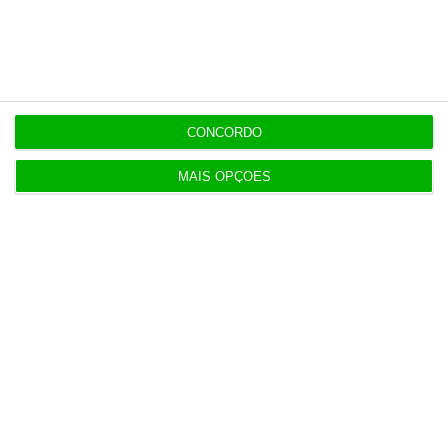
Populares
Portugal não pode ser apenas passagem
6 Agosto 2026
CONCORDO
Espanha prepara programa de mísseis até 6 mil
milhões
MAIS OPÇÕES
3 Agosto 2026
Novos preços dos taxis só mudam 30 dias após lei
dos TVDE
3 Agosto 2026
APPM Marketing Awards atingem 290
candidaturas em 2026
4 Agosto 2026