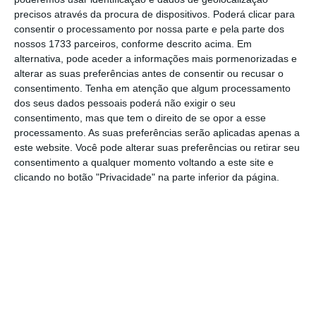
No momento em que a informação é
precisos através da procura de dispositivos. Poderá clicar para
consentir o processamento por nossa parte e pela parte dos
mais importante do que nunca, apoie
nossos 1733 parceiros, conforme descrito acima. Em
o jornalismo independente e rigoroso.
alternativa, pode aceder a informações mais pormenorizadas e
alterar as suas preferências antes de consentir ou recusar o
consentimento.
Tenha em atenção que algum processamento
De que forma? Assine o ECO Premium e
dos seus dados pessoais poderá não exigir o seu
tenha acesso a notícias exclusivas, à
consentimento, mas que tem o direito de se opor a esse
processamento. As suas preferências serão aplicadas apenas a
opinião que conta, às reportagens e
este website. Você pode alterar suas preferências ou retirar seu
especiais que mostram o outro lado da
consentimento a qualquer momento voltando a este site e
história.
clicando no botão "Privacidade" na parte inferior da página.
Esta assinatura é uma forma de apoiar
o ECO e os seus jornalistas. A nossa
contrapartida é o jornalismo
independente, rigoroso e credível.