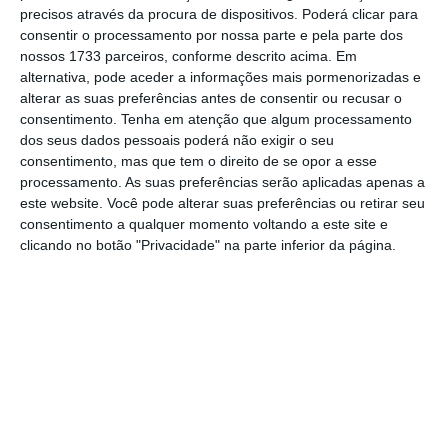
precisos através da procura de dispositivos. Poderá clicar para
o jornalismo independente e rigoroso.
consentir o processamento por nossa parte e pela parte dos
nossos 1733 parceiros, conforme descrito acima. Em
De que forma? Assine o ECO Premium e
alternativa, pode aceder a informações mais pormenorizadas e
alterar as suas preferências antes de consentir ou recusar o
tenha acesso a notícias exclusivas, à
consentimento.
Tenha em atenção que algum processamento
opinião que conta, às reportagens e
dos seus dados pessoais poderá não exigir o seu
especiais que mostram o outro lado da
consentimento, mas que tem o direito de se opor a esse
processamento. As suas preferências serão aplicadas apenas a
história.
este website. Você pode alterar suas preferências ou retirar seu
consentimento a qualquer momento voltando a este site e
clicando no botão "Privacidade" na parte inferior da página.
Esta assinatura é uma forma de apoiar
o ECO e os seus jornalistas. A nossa
contrapartida é o jornalismo
independente, rigoroso e credível.
Assine já
Veja todos os planos