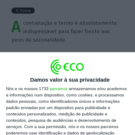
A
contratação a termo é absolutamente
indispensável para fazer frente aos
picos de sazonalidade.
Damos valor à sua privacidade
https://eco.sapo.pt/quote/francisco-calheiros-2016-09-27-a-contratacao-a-termo-e-absolutamente-indispensavel-para-fazer-frente-8/
Copiar
Nós e os nossos 1733
parceiros
armazenamos e/ou acedemos
a informações num dispositivo, como cookies, e processamos
dados pessoais, como identificadores únicos e informações
Assine o ECO Premium
padrão enviadas por um dispositivo para publicidade e
conteúdos personalizados, medição de publicidade e
conteúdos, pesquisa de audiências e desenvolvimento de
No momento em que a informação é
serviços.
Com a sua permissão, nós e os nossos parceiros
mais importante do que nunca, apoie
poderemos usar identificação e dados de geolocalização