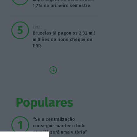
1,7% no primeiro semestre
11:12
Bruxelas já pagou os 2,32 mil
milhões do nono cheque do
PRR
Populares
“Se a centralização
conseguir manter o bolo
atual já será uma vitória”