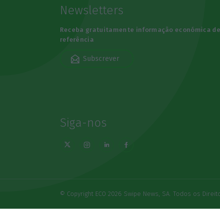
Newsletters
Receba gratuitamente informação económica d
referência
Subscrever
Siga-nos
© Copyright ECO 2026 Swipe News, SA. Todos os Direi