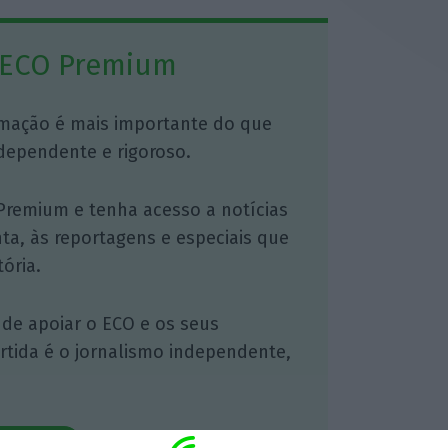
 ECO Premium
mação é mais importante do que
dependente e rigoroso.
Premium e tenha acesso a notícias
nta, às reportagens e especiais que
ória.
 de apoiar o ECO e os seus
artida é o jornalismo independente,
Assine já