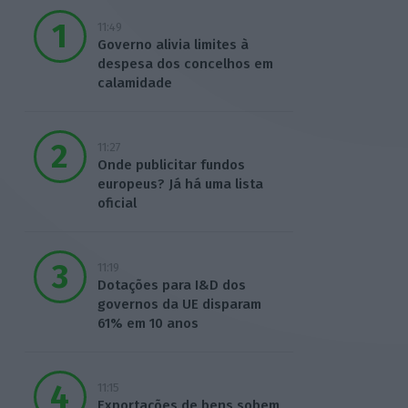
11:49
Governo alivia limites à
despesa dos concelhos em
calamidade
11:27
Onde publicitar fundos
europeus? Já há uma lista
oficial
11:19
Dotações para I&D dos
governos da UE disparam
61% em 10 anos
11:15
Exportações de bens sobem