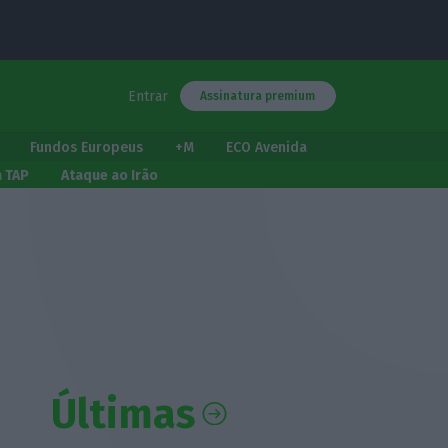
Entrar
Assinatura premium
Fundos Europeus
+M
ECO Avenida
a TAP
Ataque ao Irão
Últimas