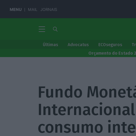
MENU
MAIL
JORNAIS
Últimas
Advocatus
ECOseguros
T
Orçamento do Estado 
Fundo Monet
Internacional
consumo inte