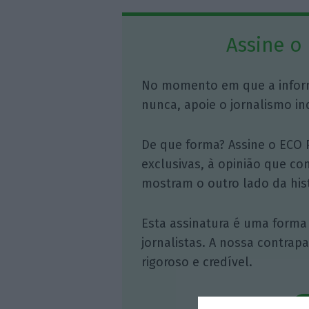
Assine o
No momento em que a infor
nunca, apoie o jornalismo in
De que forma? Assine o ECO 
exclusivas, à opinião que co
mostram o outro lado da hist
Esta assinatura é uma forma
jornalistas. A nossa contrap
rigoroso e credível.