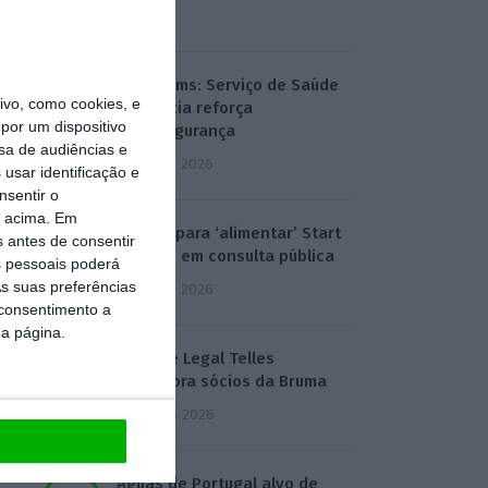
7:02
T-Systems: Serviço de Saúde
vo, como cookies, e
de Múrcia reforça
por um dispositivo
cibersegurança
sa de audiências e
3 Agosto 2026
usar identificação e
nsentir o
o acima. Em
Eólicas para ‘alimentar’ Start
s antes de consentir
Campus em consulta pública
 pessoais poderá
s suas preferências
3 Agosto 2026
 consentimento a
da página.
Deloitte Legal Telles
assessora sócios da Bruma
4 Agosto 2026
Águas de Portugal alvo de