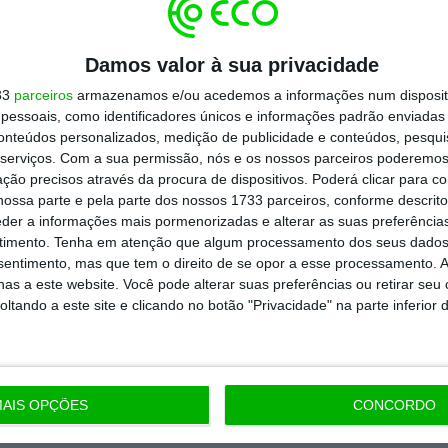
todos os planos
Damos valor à sua privacidade
33
parceiros
armazenamos e/ou acedemos a informações num dispositi
essoais, como identificadores únicos e informações padrão enviadas 
conteúdos personalizados, medição de publicidade e conteúdos, pesqui
serviços.
Com a sua permissão, nós e os nossos parceiros poderemos 
ção precisos através da procura de dispositivos. Poderá clicar para co
ossa parte e pela parte dos nossos 1733 parceiros, conforme descrit
eder a informações mais pormenorizadas e alterar as suas preferência
timento.
Tenha em atenção que algum processamento dos seus dados
nsentimento, mas que tem o direito de se opor a esse processamento. A
as a este website. Você pode alterar suas preferências ou retirar seu
tando a este site e clicando no botão "Privacidade" na parte inferior 
AIS OPÇÕES
CONCORDO