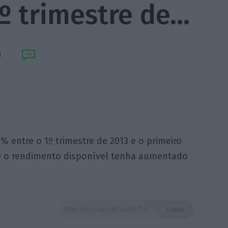
º trimestre de…
 entre o 1º trimestre de 2013 e o primeiro
de o rendimento disponível tenha aumentado
https://eco.sapo.pt/quote/fundo-monetario-internacional-fmi-o-consumo-interno-cresceu-10-entre-o-1o-trimestre-de-15/
Copiar