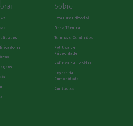
lorar
Sobre
ews
Estatuto Editorial
sas
Ficha Técnica
alidades
Termos e Condições
ificadores
Política de
Privacidade
istas
Política de Cookies
tagens
Regras da
ais
Comunidade
o
Contactos
s