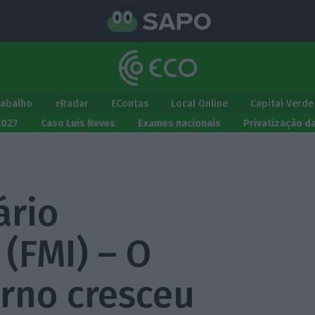
rabalho
eRadar
EContas
Local Online
Capital Verde
2027
Caso Luís Neves
Exames nacionais
Privatização d
ário
 (FMI) – O
rno cresceu