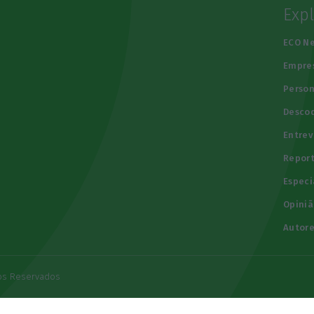
Exp
e
ECO N
Empre
Person
Descod
Entrev
Repor
Especi
Opiniã
Autore
tos Reservados