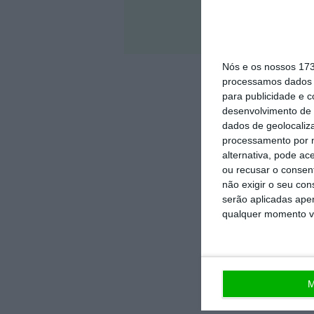
Veja 
Nós e os nossos 17
processamos dados p
para publicidade e 
desenvolvimento de 
dados de geolocaliza
processamento por n
alternativa, pode ac
ou recusar o consen
não exigir o seu co
serão aplicadas apen
qualquer momento vol
M