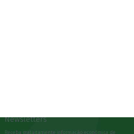
3.º Local Summit
07/10/2026
SAIBA MAIS
Newsletters
Receba gratuitamente informação económica de