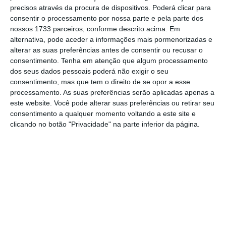
precisos através da procura de dispositivos. Poderá clicar para
mais importante do que nunca, apoie
consentir o processamento por nossa parte e pela parte dos
o jornalismo independente e rigoroso.
nossos 1733 parceiros, conforme descrito acima. Em
alternativa, pode aceder a informações mais pormenorizadas e
alterar as suas preferências antes de consentir ou recusar o
De que forma? Assine o ECO Premium e
consentimento.
Tenha em atenção que algum processamento
tenha acesso a notícias exclusivas, à
dos seus dados pessoais poderá não exigir o seu
opinião que conta, às reportagens e
consentimento, mas que tem o direito de se opor a esse
processamento. As suas preferências serão aplicadas apenas a
especiais que mostram o outro lado da
este website. Você pode alterar suas preferências ou retirar seu
história.
consentimento a qualquer momento voltando a este site e
clicando no botão "Privacidade" na parte inferior da página.
Esta assinatura é uma forma de apoiar
o ECO e os seus jornalistas. A nossa
contrapartida é o jornalismo
independente, rigoroso e credível.
Assine já