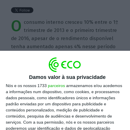
O
consumo interno cresceu 10% entre o 1º
trimestre de 2013 e o primeiro trimestre
de 2016, apesar de o rendimento disponível
tenha aumentado apenas 4% nesse período
Damos valor à sua privacidade
https://eco.sapo.pt/quote/fundo-monetario-internacional-fmi-o-consumo-interno-cresceu-10-entre-o-1o-trimestre-de-17/
Copiar
Nós e os nossos 1733
parceiros
armazenamos e/ou acedemos
a informações num dispositivo, como cookies, e processamos
dados pessoais, como identificadores únicos e informações
padrão enviadas por um dispositivo para publicidade e
Assine o ECO Premium
conteúdos personalizados, medição de publicidade e
conteúdos, pesquisa de audiências e desenvolvimento de
serviços.
Com a sua permissão, nós e os nossos parceiros
No momento em que a informação é
poderemos usar identificação e dados de geolocalização