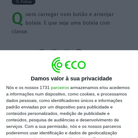
Q
uero carregar num botão e arranjar
boleia. E que seja uma boleia com
classe.
https://eco.sapo.pt/quote/garrett-camp-quero-carregar-num-botao-e-arranjar-boleia-e-que-seja-73/
Copiar
Damos valor à sua privacidade
Nós e os nossos 1731
parceiros
armazenamos e/ou acedemos
a informações num dispositivo, como cookies, e processamos
Assine o ECO Premium
dados pessoais, como identificadores únicos e informações
padrão enviadas por um dispositivo para publicidade e
conteúdos personalizados, medição de publicidade e
No momento em que a informação é
conteúdos, pesquisa de audiências e desenvolvimento de
mais importante do que nunca, apoie
serviços.
Com a sua permissão, nós e os nossos parceiros
poderemos usar identificação e dados de geolocalização
o jornalismo independente e rigoroso.