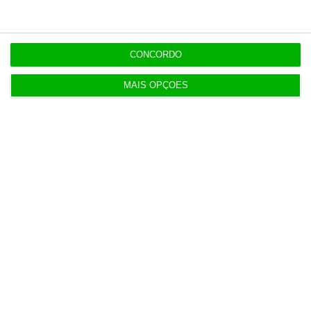
Irão anuncia possível acordo com Omã em Ormuz
2 Agosto 2026
CONCORDO
MAIS OPÇÕES
SRS Legal assessora Grupo Finançor na compra da
EMATER
3 Agosto 2026
IA: Europa quer tornar-se competitiva e reduzir
dependência
4 Agosto 2026
Ampliação da pista da ilha do Pico orçada em 24
milhões
4 Agosto 2026