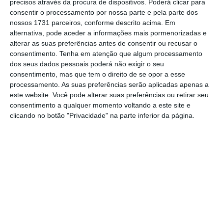
precisos através da procura de dispositivos. Poderá clicar para
consentir o processamento por nossa parte e pela parte dos
nossos 1731 parceiros, conforme descrito acima. Em
De que forma? Assine o ECO Premium e
alternativa, pode aceder a informações mais pormenorizadas e
tenha acesso a notícias exclusivas, à
alterar as suas preferências antes de consentir ou recusar o
opinião que conta, às reportagens e
consentimento.
Tenha em atenção que algum processamento
dos seus dados pessoais poderá não exigir o seu
especiais que mostram o outro lado da
consentimento, mas que tem o direito de se opor a esse
história.
processamento. As suas preferências serão aplicadas apenas a
este website. Você pode alterar suas preferências ou retirar seu
consentimento a qualquer momento voltando a este site e
Esta assinatura é uma forma de apoiar
clicando no botão "Privacidade" na parte inferior da página.
o ECO e os seus jornalistas. A nossa
contrapartida é o jornalismo
independente, rigoroso e credível.
Assine já
Veja todos os planos