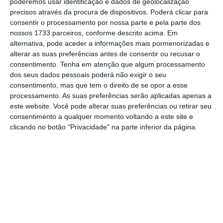
poderemos usar identificação e dados de geolocalização
precisos através da procura de dispositivos. Poderá clicar para
consentir o processamento por nossa parte e pela parte dos
No momento em que a informação é
nossos 1733 parceiros, conforme descrito acima. Em
mais importante do que nunca, apoie
alternativa, pode aceder a informações mais pormenorizadas e
o jornalismo independente e rigoroso.
alterar as suas preferências antes de consentir ou recusar o
consentimento.
Tenha em atenção que algum processamento
dos seus dados pessoais poderá não exigir o seu
De que forma? Assine o ECO Premium e
consentimento, mas que tem o direito de se opor a esse
tenha acesso a notícias exclusivas, à
processamento. As suas preferências serão aplicadas apenas a
este website. Você pode alterar suas preferências ou retirar seu
opinião que conta, às reportagens e
consentimento a qualquer momento voltando a este site e
especiais que mostram o outro lado da
clicando no botão "Privacidade" na parte inferior da página.
história.
Esta assinatura é uma forma de apoiar
o ECO e os seus jornalistas. A nossa
contrapartida é o jornalismo
independente, rigoroso e credível.