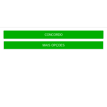
Populares
Tensões entre Espanha e Marrocos vão além da
crise em Ceuta
4 Agosto 2026
CONCORDO
ERC passa de lucro a prejuízo de 273 mil euros em
MAIS OPÇÕES
2025
3 Agosto 2026
Procuradoria Europeia pede documentos sobre
obras da PJ
3 Agosto 2026
Japão deve reforçar exército com urgência
4 Agosto 2026