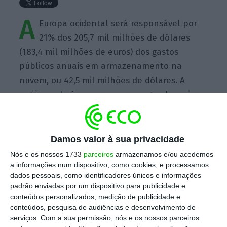
A
Europa ocidental será responsável por
21% dos 205,7 mil milhões de dólares
(183,4 mil milhões de euros) dos gastos
públicos anuais em armazenamento na
nuvem, ou 42,5 mil milhões de dólares. A
região poderá passar a ser o segundo maior
mercado mundial, atrás dos EUA.
Damos valor à sua privacidade
Nós e os nossos 1733
parceiros
armazenamos e/ou acedemos
a informações num dispositivo, como cookies, e processamos
dados pessoais, como identificadores únicos e informações
https://eco.sapo.pt/quote/gartner-a-europa-ocidental-sera-responsavel-por-21-dos-2057-mil/
Copiar
padrão enviadas por um dispositivo para publicidade e
conteúdos personalizados, medição de publicidade e
conteúdos, pesquisa de audiências e desenvolvimento de
Assine o ECO Premium
serviços.
Com a sua permissão, nós e os nossos parceiros