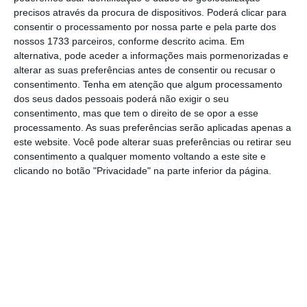
mais importante do que nunca, apoie
precisos através da procura de dispositivos. Poderá clicar para
consentir o processamento por nossa parte e pela parte dos
o jornalismo independente e rigoroso.
nossos 1733 parceiros, conforme descrito acima. Em
alternativa, pode aceder a informações mais pormenorizadas e
alterar as suas preferências antes de consentir ou recusar o
De que forma? Assine o ECO Premium e
consentimento.
Tenha em atenção que algum processamento
tenha acesso a notícias exclusivas, à
dos seus dados pessoais poderá não exigir o seu
opinião que conta, às reportagens e
consentimento, mas que tem o direito de se opor a esse
processamento. As suas preferências serão aplicadas apenas a
especiais que mostram o outro lado da
este website. Você pode alterar suas preferências ou retirar seu
história.
consentimento a qualquer momento voltando a este site e
clicando no botão "Privacidade" na parte inferior da página.
Esta assinatura é uma forma de apoiar
o ECO e os seus jornalistas. A nossa
contrapartida é o jornalismo
independente, rigoroso e credível.
Assine já