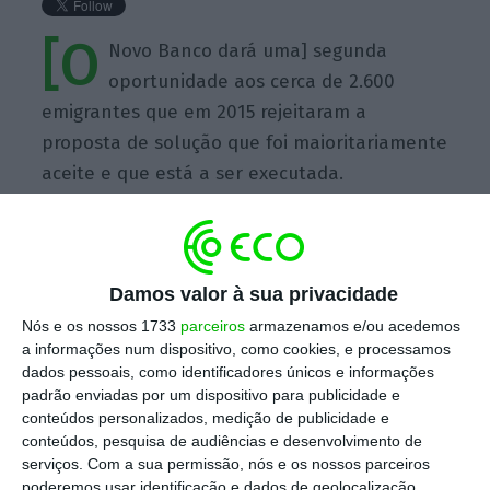
[O
Novo Banco dará uma] segunda
oportunidade aos cerca de 2.600
emigrantes que em 2015 rejeitaram a
proposta de solução que foi maioritariamente
aceite e que está a ser executada.
Damos valor à sua privacidade
https://eco.sapo.pt/quote/governo-o-novo-banco-dara-uma-segunda-oportunidade-aos-cerca-de-6/
Copiar
Nós e os nossos 1733
parceiros
armazenamos e/ou acedemos
a informações num dispositivo, como cookies, e processamos
dados pessoais, como identificadores únicos e informações
padrão enviadas por um dispositivo para publicidade e
Assine o ECO Premium
conteúdos personalizados, medição de publicidade e
conteúdos, pesquisa de audiências e desenvolvimento de
serviços.
Com a sua permissão, nós e os nossos parceiros
No momento em que a informação é
poderemos usar identificação e dados de geolocalização