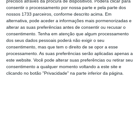
precisos através da procura de dispositivos. Poderá clicar para
De que forma? Assine o ECO Premium e
consentir o processamento por nossa parte e pela parte dos
nossos 1733 parceiros, conforme descrito acima. Em
tenha acesso a notícias exclusivas, à
alternativa, pode aceder a informações mais pormenorizadas e
opinião que conta, às reportagens e
alterar as suas preferências antes de consentir ou recusar o
especiais que mostram o outro lado da
consentimento.
Tenha em atenção que algum processamento
dos seus dados pessoais poderá não exigir o seu
história.
consentimento, mas que tem o direito de se opor a esse
processamento. As suas preferências serão aplicadas apenas a
Esta assinatura é uma forma de apoiar
este website. Você pode alterar suas preferências ou retirar seu
consentimento a qualquer momento voltando a este site e
o ECO e os seus jornalistas. A nossa
clicando no botão "Privacidade" na parte inferior da página.
contrapartida é o jornalismo
independente, rigoroso e credível.
Assine já
Veja todos os planos