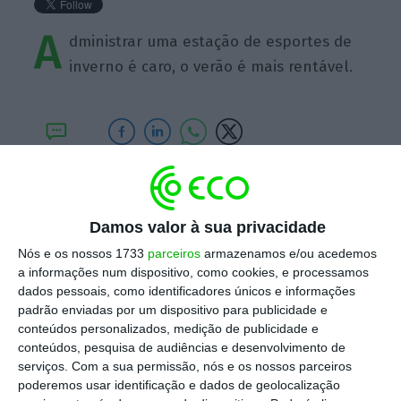
A
dministrar uma estação de esportes de
inverno é caro, o verão é mais rentável.
https://eco.sapo.pt/quote/hans-grueter-administrar-uma-estacao-de-esportes-de-inverno-e-caro-o-15/
Copiar
Damos valor à sua privacidade
Nós e os nossos 1733
parceiros
armazenamos e/ou acedemos
Assine o ECO Premium
a informações num dispositivo, como cookies, e processamos
dados pessoais, como identificadores únicos e informações
padrão enviadas por um dispositivo para publicidade e
No momento em que a informação é
conteúdos personalizados, medição de publicidade e
mais importante do que nunca, apoie
conteúdos, pesquisa de audiências e desenvolvimento de
serviços.
Com a sua permissão, nós e os nossos parceiros
o jornalismo independente e rigoroso.
poderemos usar identificação e dados de geolocalização