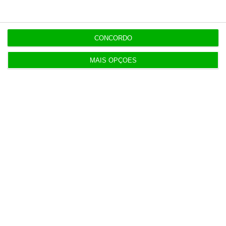
IL pede audição a Luís Neves e dono da
CONCORDO
Construbarcelos
5 Agosto 2026
MAIS OPÇÕES
Governo simplifica procedimentos nos tribunais
6 Agosto 2026
Vending de Oliveira do Bairro compra fábrica de
copos e café
6 Agosto 2026
Dotações para I&D dos governos da UE disparam
61% em 10 anos
7 Agosto 2026