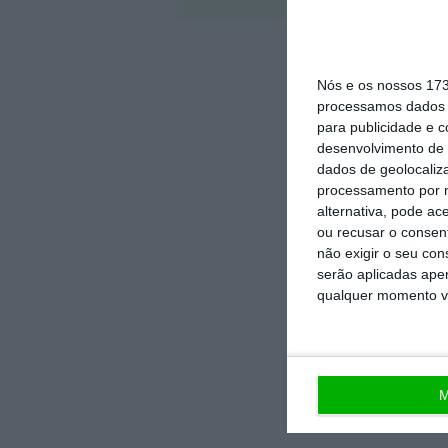
Nós e os nossos 17
processamos dados p
para publicidade e 
desenvolvimento de 
dados de geolocaliza
processamento por n
alternativa, pode ac
ou recusar o consen
não exigir o seu co
serão aplicadas apen
qualquer momento vol
M