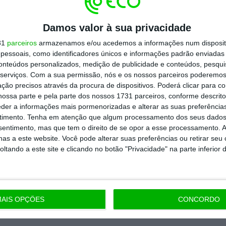
Damos valor à sua privacidade
31
parceiros
armazenamos e/ou acedemos a informações num dispositi
essoais, como identificadores únicos e informações padrão enviadas 
conteúdos personalizados, medição de publicidade e conteúdos, pesqui
serviços.
Com a sua permissão, nós e os nossos parceiros poderemos 
ção precisos através da procura de dispositivos. Poderá clicar para co
ossa parte e pela parte dos nossos 1731 parceiros, conforme descrit
eder a informações mais pormenorizadas e alterar as suas preferência
timento.
Tenha em atenção que algum processamento dos seus dados
nsentimento, mas que tem o direito de se opor a esse processamento. A
as a este website. Você pode alterar suas preferências ou retirar seu
tando a este site e clicando no botão "Privacidade" na parte inferior 
AIS OPÇÕES
CONCORDO