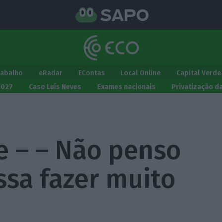
rabalho
eRadar
EContas
Local Online
Capital Verde
2027
Caso Luís Neves
Exames nacionais
Privatização d
e – – Não penso
ssa fazer muito