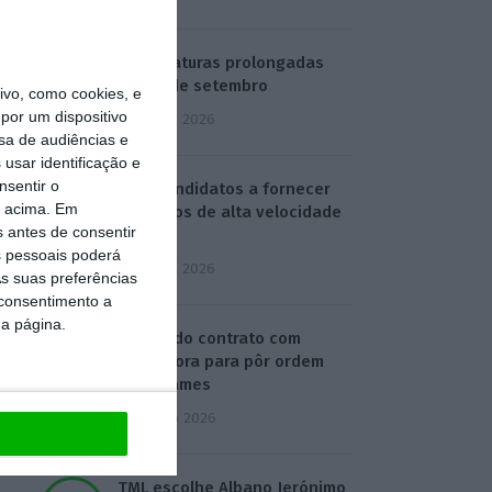
Candidaturas prolongadas
até 10 de setembro
vo, como cookies, e
por um dispositivo
3 Agosto 2026
sa de audiências e
usar identificação e
nsentir o
Há 2 candidatos a fornecer
o acima. Em
comboios de alta velocidade
s antes de consentir
à CP
 pessoais poderá
3 Agosto 2026
s suas preferências
 consentimento a
da página.
Publicado contrato com
consultora para pôr ordem
nos exames
4 Agosto 2026
TML escolhe Albano Jerónimo