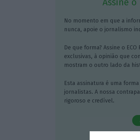
Assine o
No momento em que a infor
nunca, apoie o jornalismo in
De que forma? Assine o ECO 
exclusivas, à opinião que co
mostram o outro lado da hist
Esta assinatura é uma forma
jornalistas. A nossa contrap
rigoroso e credível.
Veja 