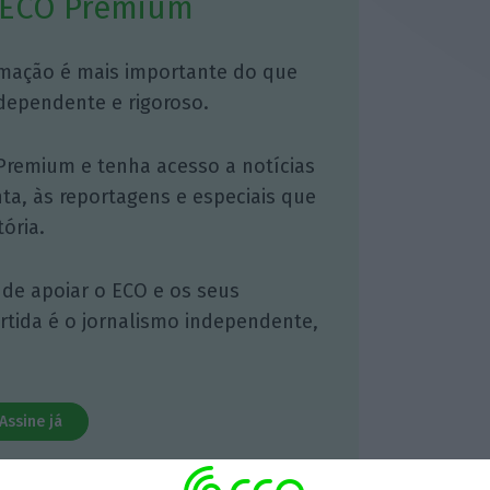
 ECO Premium
mação é mais importante do que
dependente e rigoroso.
Premium e tenha acesso a notícias
nta, às reportagens e especiais que
ória.
 de apoiar o ECO e os seus
artida é o jornalismo independente,
Assine já
todos os planos