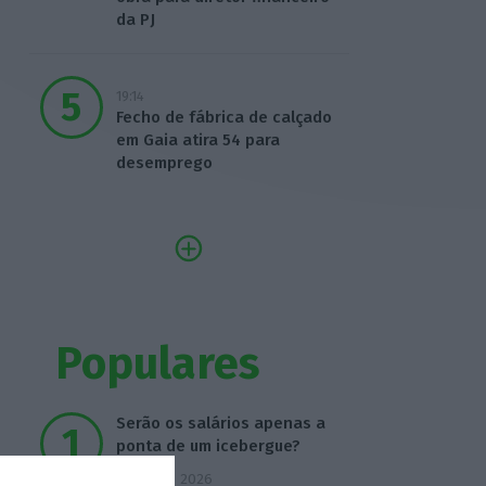
da PJ
19:14
Fecho de fábrica de calçado
em Gaia atira 54 para
desemprego
Populares
Serão os salários apenas a
ponta de um icebergue?
3 Agosto 2026