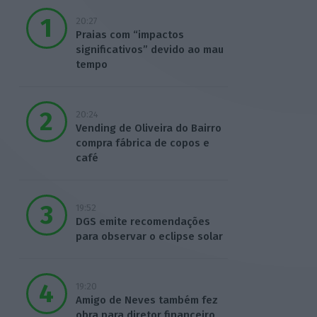
20:27
Praias com “impactos
significativos” devido ao mau
tempo
20:24
Vending de Oliveira do Bairro
compra fábrica de copos e
café
19:52
DGS emite recomendações
para observar o eclipse solar
19:20
Amigo de Neves também fez
obra para diretor financeiro