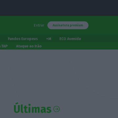
Entrar
Assinatura premium
Fundos Europeus
+M
ECO Avenida
a TAP
Ataque ao Irão
Últimas