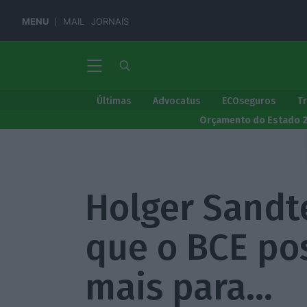
MENU
MAIL
JORNAIS
Últimas
Advocatus
ECOseguros
T
Orçamento do Estado 
Holger Sandt
que o BCE po
mais para…