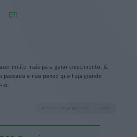
zer muito mais para gerar crescimento. Já
o passado e não penso que haja grande
-lo.
https://eco.sapo.pt/quote/holger-sandte-nao-penso-que-o-bce-possa-fazer-muito-mais-para-2/
Copiar