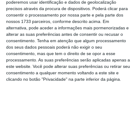
poderemos usar identificação e dados de geolocalização
Assine o ECO Premium
precisos através da procura de dispositivos. Poderá clicar para
consentir o processamento por nossa parte e pela parte dos
nossos 1733 parceiros, conforme descrito acima. Em
No momento em que a informação é
alternativa, pode aceder a informações mais pormenorizadas e
mais importante do que nunca, apoie
alterar as suas preferências antes de consentir ou recusar o
o jornalismo independente e rigoroso.
consentimento.
Tenha em atenção que algum processamento
dos seus dados pessoais poderá não exigir o seu
consentimento, mas que tem o direito de se opor a esse
De que forma? Assine o ECO Premium e
processamento. As suas preferências serão aplicadas apenas a
este website. Você pode alterar suas preferências ou retirar seu
tenha acesso a notícias exclusivas, à
consentimento a qualquer momento voltando a este site e
opinião que conta, às reportagens e
clicando no botão "Privacidade" na parte inferior da página.
especiais que mostram o outro lado da
história.
Esta assinatura é uma forma de apoiar
o ECO e os seus jornalistas. A nossa
contrapartida é o jornalismo
independente, rigoroso e credível.