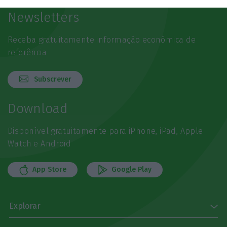
Newsletters
Receba gratuitamente informação económica de
referência
Subscrever
Download
Disponível gratuitamente para iPhone, iPad, Apple
Watch e Android
App Store
Google Play
Explorar