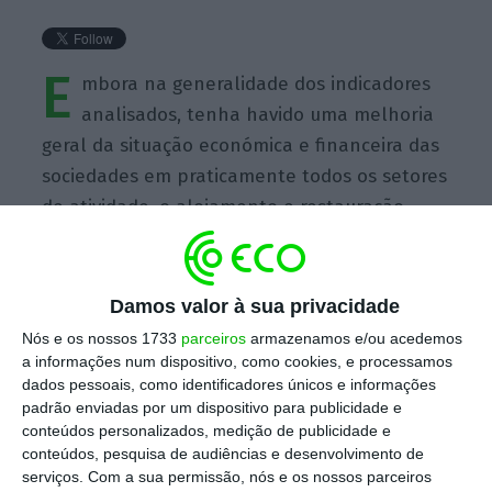
E
mbora na generalidade dos indicadores
analisados, tenha havido uma melhoria
geral da situação económica e financeira das
sociedades em praticamente todos os setores
de atividade, o alojamento e restauração
evidenciou-se como aquele em que a
melhoria foi mais expressiva em 2015
Damos valor à sua privacidade
Nós e os nossos 1733
parceiros
armazenamos e/ou acedemos
a informações num dispositivo, como cookies, e processamos
dados pessoais, como identificadores únicos e informações
padrão enviadas por um dispositivo para publicidade e
https://eco.sapo.pt/quote/instituto-nacional-de-estatistica-embora-na-generalidade-dos-indicadores-analisados-tenha-havido-uma-melhoria-19/
Copiar
conteúdos personalizados, medição de publicidade e
conteúdos, pesquisa de audiências e desenvolvimento de
serviços.
Com a sua permissão, nós e os nossos parceiros