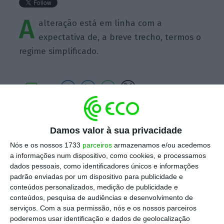
A
alteração está em linha com a
expectativa de, a breve trecho, termos o
regime simplificado.
https://eco.sapo.pt/quote/jamila-madeira-2017-03-06-a-alteracao-esta-em-linha-com-a-expectativa-de-a-7/
Copiar
Damos valor à sua privacidade
Nós e os nossos 1733
parceiros
armazenamos e/ou acedemos
a informações num dispositivo, como cookies, e processamos
Assine o ECO Premium
dados pessoais, como identificadores únicos e informações
padrão enviadas por um dispositivo para publicidade e
conteúdos personalizados, medição de publicidade e
No momento em que a informação é
conteúdos, pesquisa de audiências e desenvolvimento de
mais importante do que nunca, apoie
serviços.
Com a sua permissão, nós e os nossos parceiros
poderemos usar identificação e dados de geolocalização
o jornalismo independente e rigoroso.