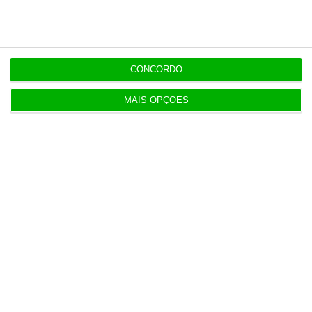
7:02
Do IVA à TSU. As (poucas) obrigações fiscais de
agosto
CONCORDO
3 Agosto 2026
MAIS OPÇÕES
Sérvulo assessora SCP na compra do Holmes
Place Alvalade
3 Agosto 2026
Tribunal volta a contrariar AT sobre tributação de
cauções
4 Agosto 2026
Beja investe mais de 2,1 milhões para distribuição
de água