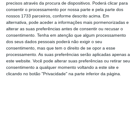
precisos através da procura de dispositivos. Poderá clicar para
consentir o processamento por nossa parte e pela parte dos
De que forma? Assine o ECO Premium e
nossos 1733 parceiros, conforme descrito acima. Em
alternativa, pode aceder a informações mais pormenorizadas e
tenha acesso a notícias exclusivas, à
alterar as suas preferências antes de consentir ou recusar o
opinião que conta, às reportagens e
consentimento.
Tenha em atenção que algum processamento
especiais que mostram o outro lado da
dos seus dados pessoais poderá não exigir o seu
consentimento, mas que tem o direito de se opor a esse
história.
processamento. As suas preferências serão aplicadas apenas a
este website. Você pode alterar suas preferências ou retirar seu
Esta assinatura é uma forma de apoiar
consentimento a qualquer momento voltando a este site e
clicando no botão "Privacidade" na parte inferior da página.
o ECO e os seus jornalistas. A nossa
contrapartida é o jornalismo
independente, rigoroso e credível.
Assine já
Veja todos os planos