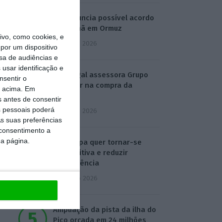
Irão anuncia possível acordo
com Omã em Ormuz
vo, como cookies, e
2 Agosto 2026
por um dispositivo
sa de audiências e
usar identificação e
SRS Legal assessora Grupo
nsentir o
Finançor na compra da
o acima. Em
EMATER
s antes de consentir
 pessoais poderá
3 Agosto 2026
s suas preferências
 consentimento a
da página.
IA: Europa quer tornar-se
competitiva e reduzir
dependência
4 Agosto 2026
Ampliação da pista da ilha do
Pico orçada em 24 milhões