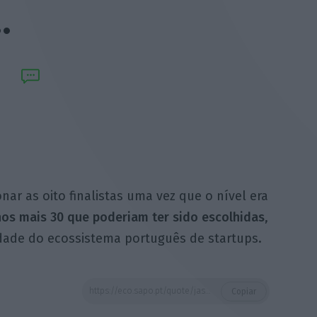
…
nar as oito finalistas uma vez que o nível era
os mais 30 que poderiam ter sido escolhidas
,
dade do ecossistema português de startups.
https://eco.sapo.pt/quote/jason-nadal-foi-extremamente-dificil-selecionar-as-oito-finalistas-uma-vez-que-3/
Copiar