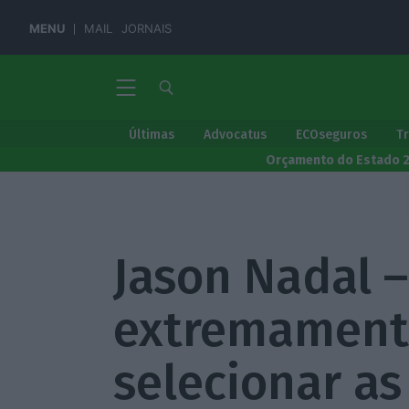
MENU
MAIL
JORNAIS
Últimas
Advocatus
ECOseguros
T
Orçamento do Estado 
Jason Nadal –
extremamente
selecionar as 