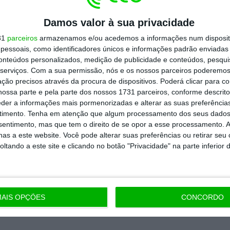
todos os planos
Damos valor à sua privacidade
31
parceiros
armazenamos e/ou acedemos a informações num dispositi
essoais, como identificadores únicos e informações padrão enviadas 
conteúdos personalizados, medição de publicidade e conteúdos, pesqui
serviços.
Com a sua permissão, nós e os nossos parceiros poderemos 
ção precisos através da procura de dispositivos. Poderá clicar para co
ossa parte e pela parte dos nossos 1731 parceiros, conforme descrit
eder a informações mais pormenorizadas e alterar as suas preferência
timento.
Tenha em atenção que algum processamento dos seus dados
nsentimento, mas que tem o direito de se opor a esse processamento. A
as a este website. Você pode alterar suas preferências ou retirar seu
tando a este site e clicando no botão "Privacidade" na parte inferior 
AIS OPÇÕES
CONCORDO