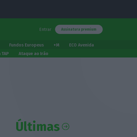
Entrar
Assinatura premium
Fundos Europeus
+M
ECO Avenida
a TAP
Ataque ao Irão
Últimas