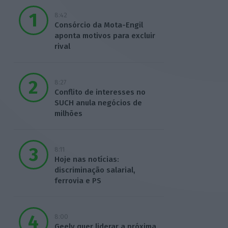
8:42
Consórcio da Mota-Engil
aponta motivos para excluir
rival
8:27
Conflito de interesses no
SUCH anula negócios de
milhões
8:11
Hoje nas notícias:
discriminação salarial,
ferrovia e PS
8:00
Geely quer liderar a próxima