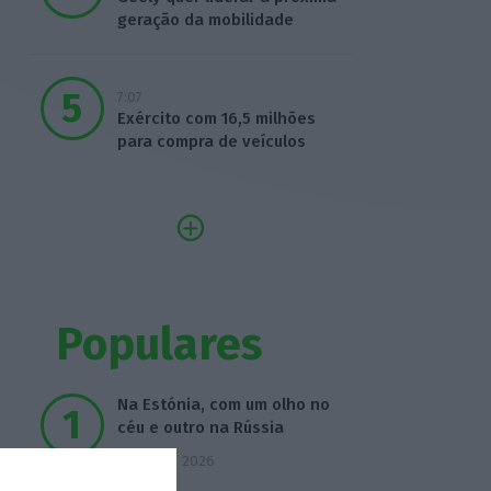
geração da mobilidade
7:07
Exército com 16,5 milhões
para compra de veículos
Populares
Na Estónia, com um olho no
céu e outro na Rússia
3 Agosto 2026