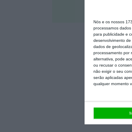
Veja 
Nós e os nossos 17
processamos dados p
para publicidade e 
desenvolvimento de 
dados de geolocaliza
processamento por n
alternativa, pode ac
ou recusar o consen
não exigir o seu co
serão aplicadas apen
qualquer momento vol
M