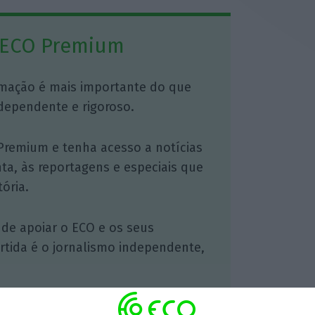
 ECO Premium
mação é mais importante do que
dependente e rigoroso.
Premium e tenha acesso a notícias
nta, às reportagens e especiais que
ória.
 de apoiar o ECO e os seus
artida é o jornalismo independente,
Assine já