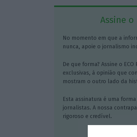
Assine o
No momento em que a infor
nunca, apoie o jornalismo in
De que forma? Assine o ECO 
exclusivas, à opinião que co
mostram o outro lado da hist
Esta assinatura é uma forma
jornalistas. A nossa contrap
rigoroso e credível.