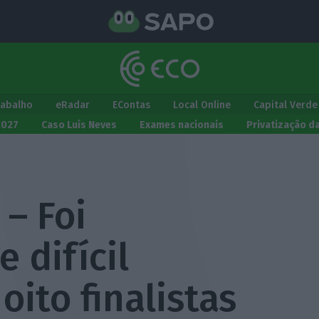
rabalho
eRadar
EContas
Local Online
Capital Verde
2027
Caso Luís Neves
Exames nacionais
Privatização d
 – Foi
 difícil
oito finalistas