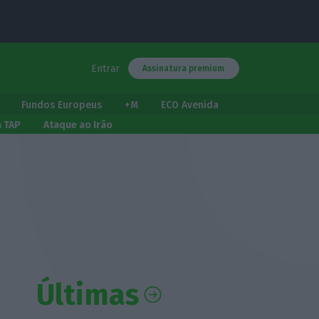
Entrar
Assinatura premium
Fundos Europeus
+M
ECO Avenida
a TAP
Ataque ao Irão
Últimas