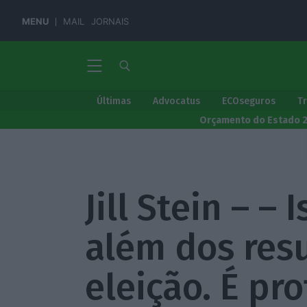
MENU
MAIL
JORNAIS
Últimas
Advocatus
ECOseguros
T
Orçamento do Estado 
Jill Stein – – 
além dos res
eleição. É pr