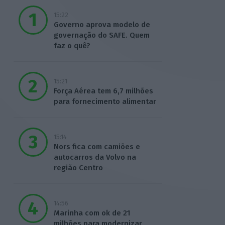
15:22
Governo aprova modelo de
governação do SAFE. Quem
faz o quê?
15:21
Força Aérea tem 6,7 milhões
para fornecimento alimentar
15:14
Nors fica com camiões e
autocarros da Volvo na
região Centro
14:56
Marinha com ok de 21
milhões para modernizar