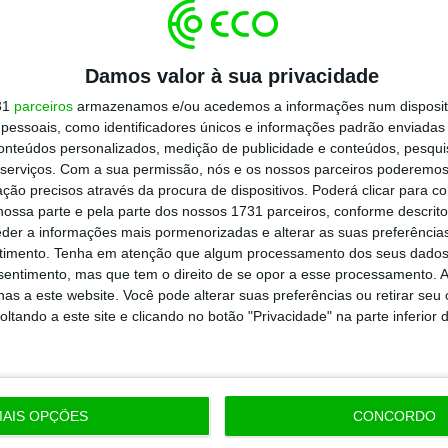
Damos valor à sua privacidade
31
parceiros
armazenamos e/ou acedemos a informações num dispositi
essoais, como identificadores únicos e informações padrão enviadas 
conteúdos personalizados, medição de publicidade e conteúdos, pesqui
serviços.
Com a sua permissão, nós e os nossos parceiros poderemos 
ção precisos através da procura de dispositivos. Poderá clicar para co
ossa parte e pela parte dos nossos 1731 parceiros, conforme descrit
eder a informações mais pormenorizadas e alterar as suas preferência
timento.
Tenha em atenção que algum processamento dos seus dados
nsentimento, mas que tem o direito de se opor a esse processamento. A
as a este website. Você pode alterar suas preferências ou retirar seu
tando a este site e clicando no botão "Privacidade" na parte inferior 
AIS OPÇÕES
CONCORDO