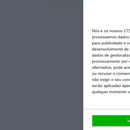
Nós e os nossos 17
processamos dados p
para publicidade e 
desenvolvimento de 
dados de geolocaliza
processamento por n
alternativa, pode ac
ou recusar o consen
não exigir o seu co
serão aplicadas apen
qualquer momento vol
M