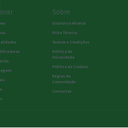
lorar
Sobre
ews
Estatuto Editorial
sas
Ficha Técnica
alidades
Termos e Condições
ificadores
Política de
Privacidade
istas
Política de Cookies
tagens
Regras da
ais
Comunidade
o
Contactos
s