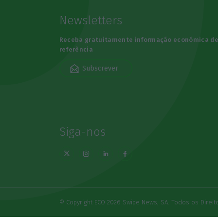
Newsletters
Receba gratuitamente informação económica d
referência
Subscrever
Siga-nos
© Copyright ECO 2026 Swipe News, SA. Todos os Direi