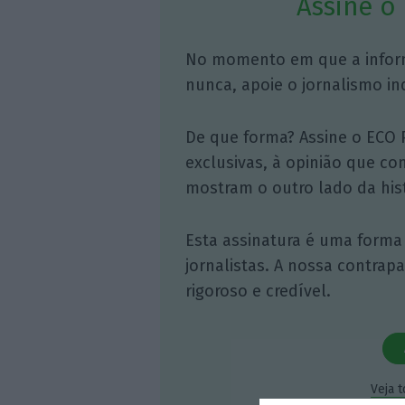
Assine o
No momento em que a infor
nunca, apoie o jornalismo in
De que forma? Assine o ECO 
exclusivas, à opinião que co
mostram o outro lado da hist
Esta assinatura é uma forma
jornalistas. A nossa contrap
rigoroso e credível.
Veja 