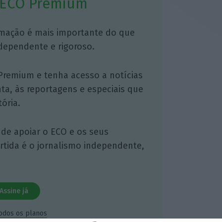
 ECO Premium
mação é mais importante do que
dependente e rigoroso.
Premium e tenha acesso a notícias
nta, às reportagens e especiais que
ória.
 de apoiar o ECO e os seus
artida é o jornalismo independente,
Assine já
todos os planos