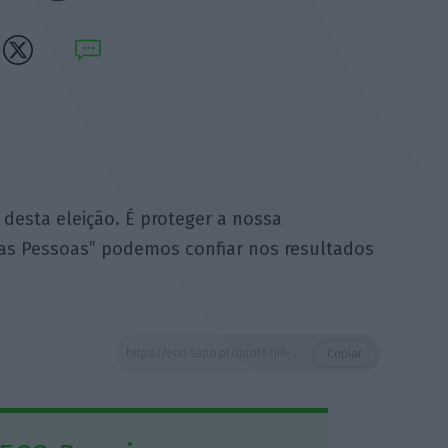
 desta eleição. É proteger a nossa
 as Pessoas” podemos confiar nos resultados
https://eco.sapo.pt/quote/jill-stein-isto-vai-para-alem-dos-resultados-desta-eleicao-e-proteger-5/
Copiar