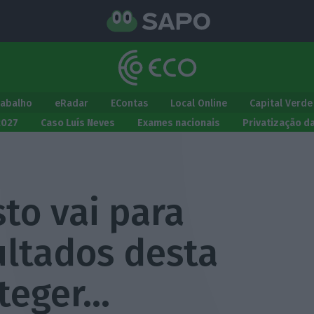
rabalho
eRadar
EContas
Local Online
Capital Verde
2027
Caso Luís Neves
Exames nacionais
Privatização d
Isto vai para
ultados desta
oteger…