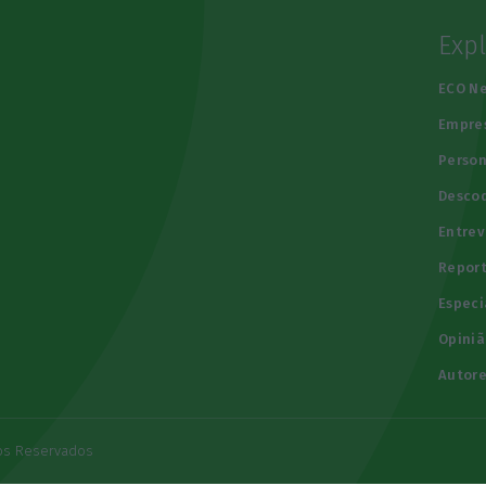
Exp
e
ECO N
Empre
Person
Descod
Entrev
Repor
Especi
Opiniã
Autore
tos Reservados