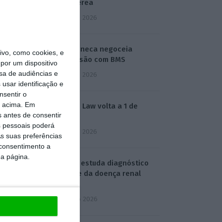
base aérea
5 Agosto 2026
AstraZeneca negoceia
vo, como cookies, e
megafusão com BMS
por um dispositivo
sa de audiências e
3 Agosto 2026
usar identificação e
nsentir o
o acima. Em
Rock ‘n’ Law volta a 1 de
s antes de consentir
outubro
 pessoais poderá
3 Agosto 2026
s suas preferências
 consentimento a
da página.
Projeto estuda diagnóstico
precoce da doença renal
crónica
4 Agosto 2026