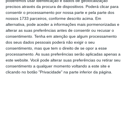
poderemos usar identificação e dados de geolocalização
No momento em que a informação é
precisos através da procura de dispositivos. Poderá clicar para
consentir o processamento por nossa parte e pela parte dos
mais importante do que nunca, apoie
nossos 1733 parceiros, conforme descrito acima. Em
o jornalismo independente e rigoroso.
alternativa, pode aceder a informações mais pormenorizadas e
alterar as suas preferências antes de consentir ou recusar o
consentimento.
Tenha em atenção que algum processamento
De que forma? Assine o ECO Premium e
dos seus dados pessoais poderá não exigir o seu
tenha acesso a notícias exclusivas, à
consentimento, mas que tem o direito de se opor a esse
opinião que conta, às reportagens e
processamento. As suas preferências serão aplicadas apenas a
este website. Você pode alterar suas preferências ou retirar seu
especiais que mostram o outro lado da
consentimento a qualquer momento voltando a este site e
história.
clicando no botão "Privacidade" na parte inferior da página.
Esta assinatura é uma forma de apoiar
o ECO e os seus jornalistas. A nossa
contrapartida é o jornalismo
independente, rigoroso e credível.