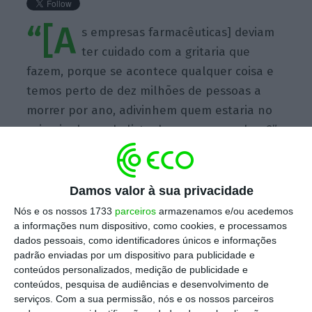
“[A
s empresas farmacêuticas] deviam
ter cuidado com a gritaria que
fazem, porque se acontece qualquer coisa e
temos perto de dez milhões de pessoas a
morrer por ano, adivinhem quem estaria no
primeiro lugar da lista de pessoas a culpar?”
Damos valor à sua privacidade
Nós e os nossos 1733
parceiros
armazenamos e/ou acedemos
https://eco.sapo.pt/quote/jim-oneill-as-empresas-farmaceuticas-deviam-ter-cuidado-com-a-gritaria-que-6/
Copiar
a informações num dispositivo, como cookies, e processamos
dados pessoais, como identificadores únicos e informações
padrão enviadas por um dispositivo para publicidade e
conteúdos personalizados, medição de publicidade e
Assine o ECO Premium
conteúdos, pesquisa de audiências e desenvolvimento de
serviços.
Com a sua permissão, nós e os nossos parceiros