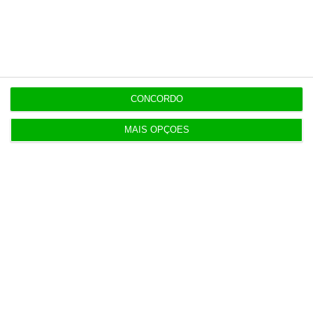
Populares
“Americanos consideram que há muita fruta
pendurada no futebol europeu”
7 Agosto 2026
CONCORDO
Candidaturas prolongadas até 10 de setembro
MAIS OPÇÕES
3 Agosto 2026
Há 2 candidatos a fornecer comboios de alta
velocidade à CP
3 Agosto 2026
Publicado contrato com consultora para pôr
ordem nos exames
4 Agosto 2026