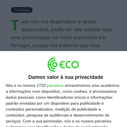
T
udo isto era dispensável e sendo
dispensável, podia ter sido evitado mais
uma perturbação no clima económico em
Portugal, porque era evidente que esta
medida não tinha quaisquer condições para
avançar
Damos valor à sua privacidade
Nós e os nossos 1733
parceiros
armazenamos e/ou acedemos
a informações num dispositivo, como cookies, e processamos
dados pessoais, como identificadores únicos e informações
https://eco.sapo.pt/quote/joao-almeida-deputado-do-cds-tudo-isto-era-dispensavel-e-sendo-dispensavel-podia-ter-sido/
Copiar
padrão enviadas por um dispositivo para publicidade e
conteúdos personalizados, medição de publicidade e
conteúdos, pesquisa de audiências e desenvolvimento de
serviços.
Com a sua permissão, nós e os nossos parceiros
Assine o ECO Premium
poderemos usar identificação e dados de geolocalização