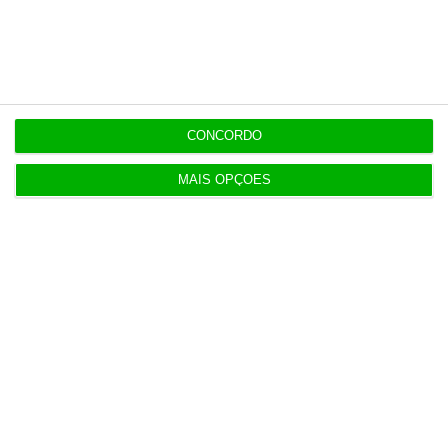
Populares
Espanha prepara programa de mísseis até 6 mil
milhões
3 Agosto 2026
CONCORDO
Novos preços dos taxis só mudam 30 dias após lei
MAIS OPÇÕES
dos TVDE
3 Agosto 2026
APPM Marketing Awards atingem 290
candidaturas em 2026
4 Agosto 2026
Hoje nas notícias: certificados de aforro, Luís
Neves e Gaia
5 Agosto 2026