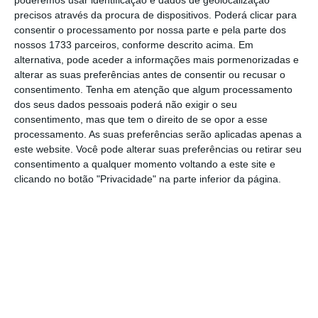
precisos através da procura de dispositivos. Poderá clicar para
consentir o processamento por nossa parte e pela parte dos
No momento em que a informação é
nossos 1733 parceiros, conforme descrito acima. Em
mais importante do que nunca, apoie
alternativa, pode aceder a informações mais pormenorizadas e
o jornalismo independente e rigoroso.
alterar as suas preferências antes de consentir ou recusar o
consentimento.
Tenha em atenção que algum processamento
dos seus dados pessoais poderá não exigir o seu
De que forma? Assine o ECO Premium e
consentimento, mas que tem o direito de se opor a esse
processamento. As suas preferências serão aplicadas apenas a
tenha acesso a notícias exclusivas, à
este website. Você pode alterar suas preferências ou retirar seu
opinião que conta, às reportagens e
consentimento a qualquer momento voltando a este site e
especiais que mostram o outro lado da
clicando no botão "Privacidade" na parte inferior da página.
história.
Esta assinatura é uma forma de apoiar
o ECO e os seus jornalistas. A nossa
contrapartida é o jornalismo
independente, rigoroso e credível.