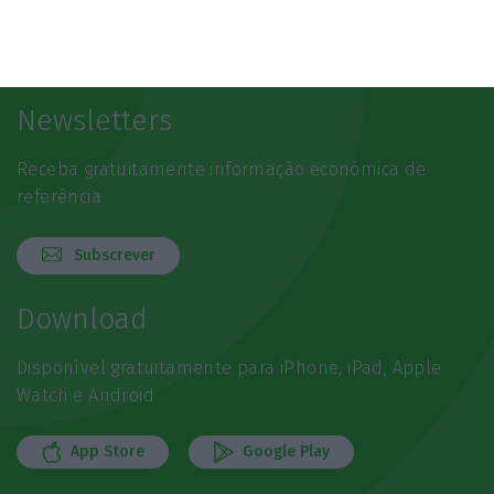
Newsletters
Receba gratuitamente informação económica de
referência
Subscrever
Download
Disponível gratuitamente para iPhone, iPad, Apple
Watch e Android
App Store
Google Play