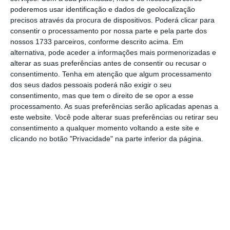
poderemos usar identificação e dados de geolocalização
precisos através da procura de dispositivos. Poderá clicar para
consentir o processamento por nossa parte e pela parte dos
Assine o ECO Premium
nossos 1733 parceiros, conforme descrito acima. Em
alternativa, pode aceder a informações mais pormenorizadas e
alterar as suas preferências antes de consentir ou recusar o
No momento em que a informação é
consentimento.
Tenha em atenção que algum processamento
mais importante do que nunca, apoie
dos seus dados pessoais poderá não exigir o seu
o jornalismo independente e rigoroso.
consentimento, mas que tem o direito de se opor a esse
processamento. As suas preferências serão aplicadas apenas a
este website. Você pode alterar suas preferências ou retirar seu
De que forma? Assine o ECO Premium e
consentimento a qualquer momento voltando a este site e
clicando no botão "Privacidade" na parte inferior da página.
tenha acesso a notícias exclusivas, à
opinião que conta, às reportagens e
especiais que mostram o outro lado da
história.
Esta assinatura é uma forma de apoiar
o ECO e os seus jornalistas. A nossa