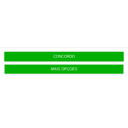
Populares
Atirar areia aos olhos, passatempo de verão
deste Governo
CONCORDO
6 Agosto 2026
MAIS OPÇÕES
TAP levaria Lufthansa a liderar rotas para América
do Sul
4 Agosto 2026
ExpressGlass reforça digital para ligação aos
profissionais