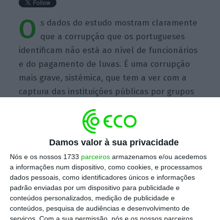
O
s dados do estudo mostram claramente
que a corrupção que os portugueses
identificam não está ao nível de funcionários
e do pagamento de luvas. É uma corrupção
mais grave, sistémica, que tem a ver com a
captura das instituições públicas por grupos
de interesses organizados, que têm um poder
desmesurado para moldar as leis e as
decisões regulatórias à sua conveniência, em
Damos valor à sua privacidade
detrimento do interesse público.
Nós e os nossos 1733
parceiros
armazenamos e/ou acedemos
a informações num dispositivo, como cookies, e processamos
dados pessoais, como identificadores únicos e informações
padrão enviadas por um dispositivo para publicidade e
conteúdos personalizados, medição de publicidade e
conteúdos, pesquisa de audiências e desenvolvimento de
https://eco.sapo.pt/quote/joao-paulo-batalha-os-dados-do-estudo-mostram-claramente-que-a-corrupcao-que-5/
Copiar
serviços.
Com a sua permissão, nós e os nossos parceiros