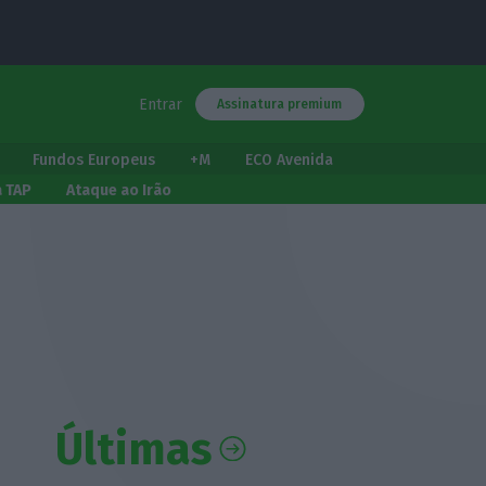
Entrar
Assinatura premium
Fundos Europeus
+M
ECO Avenida
a TAP
Ataque ao Irão
Últimas