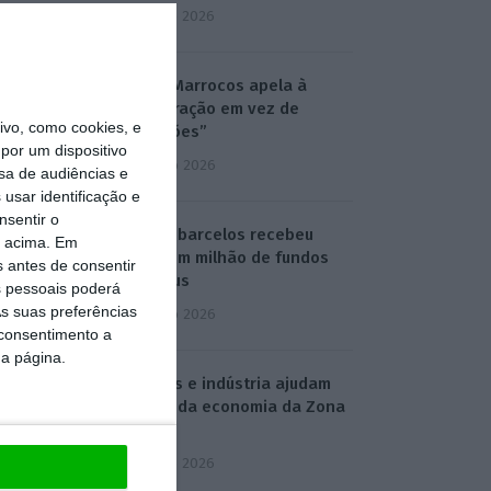
5 Agosto 2026
Ceuta: Marrocos apela à
“cooperação em vez de
vo, como cookies, e
acusações”
por um dispositivo
4 Agosto 2026
sa de audiências e
usar identificação e
nsentir o
Construbarcelos recebeu
o acima. Em
quase um milhão de fundos
s antes de consentir
europeus
 pessoais poderá
s suas preferências
4 Agosto 2026
 consentimento a
da página.
Serviços e indústria ajudam
retoma da economia da Zona
Euro
5 Agosto 2026