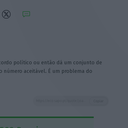
cordo político ou então dá um conjunto de
o número aceitável. É um problema do
https://eco.sapo.pt/quote/joao-vieira-lopes-ou-o-governo-renegoceia-o-acordo-politico-ou-entao-da-41/
Copiar