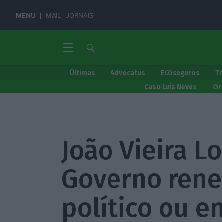
MENU
MAIL
JORNAIS
Últimas
Advocatus
ECOseguros
T
Caso Luís Neves
Or
João Vieira L
Governo rene
político ou e