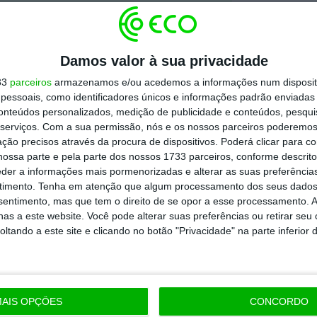
Damos valor à sua privacidade
33
parceiros
armazenamos e/ou acedemos a informações num dispositi
essoais, como identificadores únicos e informações padrão enviadas 
conteúdos personalizados, medição de publicidade e conteúdos, pesqui
serviços.
Com a sua permissão, nós e os nossos parceiros poderemos 
ção precisos através da procura de dispositivos. Poderá clicar para co
ossa parte e pela parte dos nossos 1733 parceiros, conforme descrit
eder a informações mais pormenorizadas e alterar as suas preferência
timento.
Tenha em atenção que algum processamento dos seus dados
nsentimento, mas que tem o direito de se opor a esse processamento. A
as a este website. Você pode alterar suas preferências ou retirar seu
tando a este site e clicando no botão "Privacidade" na parte inferior 
AIS OPÇÕES
CONCORDO