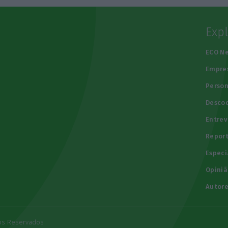
Exp
e
ECO N
Empre
Person
Descod
Entrev
Repor
Especi
Opiniã
Autore
tos Reservados