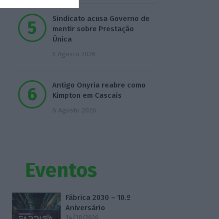
Sindicato acusa Governo de
mentir sobre Prestação
Única
5 Agosto 2026
Antigo Onyria reabre como
Kimpton em Cascais
6 Agosto 2026
Eventos
Fábrica 2030 – 10.º
Aniversário
14/10/2026