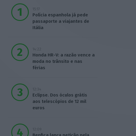
15:17
Polícia espanhola já pede
passaporte a viajantes de
Itália
14:22
Honda HR-V: a razão vence a
moda no trânsito e nas
férias
12:34
Eclipse. Dos óculos grátis
aos telescópios de 12 mil
euros
12:09
Benfica lança petição pela