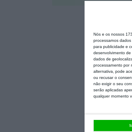
Nós e os nossos 17
processamos dados p
para publicidade e 
desenvolvimento de 
dados de geolocaliza
processamento por n
alternativa, pode ac
ou recusar o consen
não exigir o seu co
serão aplicadas apen
qualquer momento vol
M