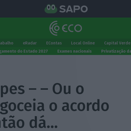
rabalho
eRadar
EContas
Local Online
Capital Verde
çamento do Estado 2027
Exames nacionais
Privatização d
opes – – Ou o
goceia o acordo
ntão dá…