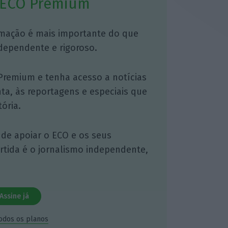
 ECO Premium
mação é mais importante do que
dependente e rigoroso.
Premium e tenha acesso a notícias
nta, às reportagens e especiais que
ória.
 de apoiar o ECO e os seus
artida é o jornalismo independente,
Assine já
todos os planos