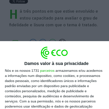
H
á três pontos em que estive envolvido e
estou capacitado para avaliar o grau de
fidelidade e lisura com que o tema é tratado.
https://eco.sapo.pt/quote/jorge-lacao-ha-tres-pontos-em-que-estive-envolvido-e-estou-capacitado-3/
Copiar
Damos valor à sua privacidade
Nós e os nossos 1731
parceiros
armazenamos e/ou acedemos
a informações num dispositivo, como cookies, e processamos
Assine o ECO Premium
dados pessoais, como identificadores únicos e informações
padrão enviadas por um dispositivo para publicidade e
conteúdos personalizados, medição de publicidade e
No momento em que a informação é
conteúdos, pesquisa de audiências e desenvolvimento de
mais importante do que nunca, apoie
serviços.
Com a sua permissão, nós e os nossos parceiros
poderemos usar identificação e dados de geolocalização
o jornalismo independente e rigoroso.