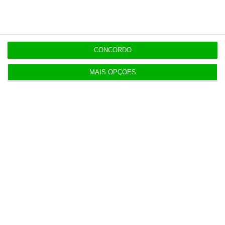
3 Agosto 2026
Do IVA à TSU. As (poucas) obrigações fiscais de
agosto
CONCORDO
3 Agosto 2026
MAIS OPÇÕES
Sérvulo assessora SCP na compra do Holmes
Place Alvalade
3 Agosto 2026
Tribunal volta a contrariar AT sobre tributação de
cauções
4 Agosto 2026
Beja investe mais de 2,1 milhões para distribuição
de água