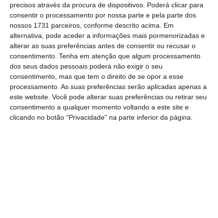
precisos através da procura de dispositivos. Poderá clicar para
consentir o processamento por nossa parte e pela parte dos
De que forma? Assine o ECO Premium e
nossos 1731 parceiros, conforme descrito acima. Em
alternativa, pode aceder a informações mais pormenorizadas e
tenha acesso a notícias exclusivas, à
alterar as suas preferências antes de consentir ou recusar o
opinião que conta, às reportagens e
consentimento.
Tenha em atenção que algum processamento
especiais que mostram o outro lado da
dos seus dados pessoais poderá não exigir o seu
consentimento, mas que tem o direito de se opor a esse
história.
processamento. As suas preferências serão aplicadas apenas a
este website. Você pode alterar suas preferências ou retirar seu
Esta assinatura é uma forma de apoiar
consentimento a qualquer momento voltando a este site e
clicando no botão "Privacidade" na parte inferior da página.
o ECO e os seus jornalistas. A nossa
contrapartida é o jornalismo
independente, rigoroso e credível.
Assine já
Veja todos os planos