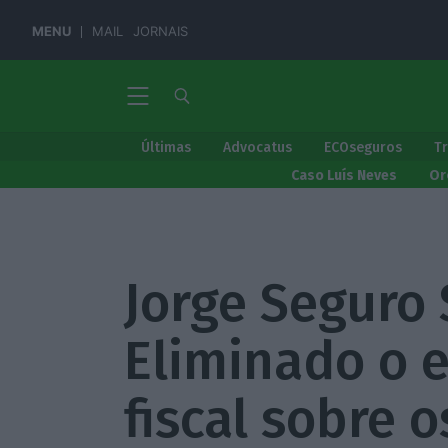
MENU
MAIL
JORNAIS
Últimas
Advocatus
ECOseguros
T
Caso Luís Neves
Or
Jorge Seguro 
Eliminado o e
fiscal sobre 