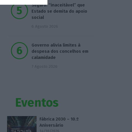
Seguro: “inaceitável” que
Estado se demita do apoio
social
6 Agosto 2026
Governo alivia limites à
despesa dos concelhos em
calamidade
7 Agosto 2026
Eventos
Fábrica 2030 – 10.º
Aniversário
14/10/2026