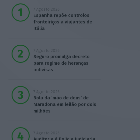
7 Agosto 2026
Espanha repõe controlos
fronteiriços a viajantes de
Itália
7 Agosto 2026
Seguro promulga decreto
para regime de heranças
indivisas
7 Agosto 2026
Bola da ‘mão de deus’ de
Maradona em leilão por dois
milhões
7 Agosto 2026
Auditoria à Polícia Judiciaria