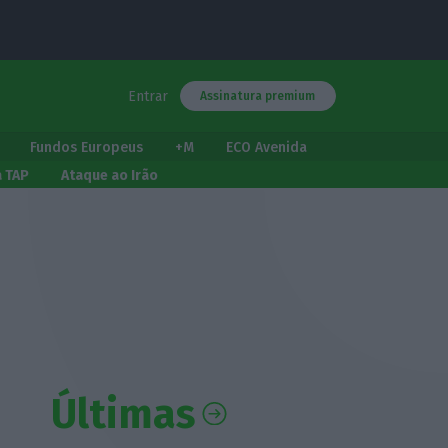
Entrar
Assinatura premium
Fundos Europeus
+M
ECO Avenida
a TAP
Ataque ao Irão
Últimas