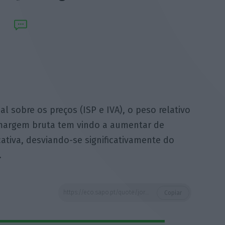
al sobre os preços (ISP e IVA), o peso relativo
margem bruta tem vindo a aumentar de
cativa, desviando-se significativamente do
.
https://eco.sapo.pt/quote/jorge-seguro-sanches-eliminado-o-efeito-da-carga-fiscal-sobre-os-precos-isp-3/
Copiar