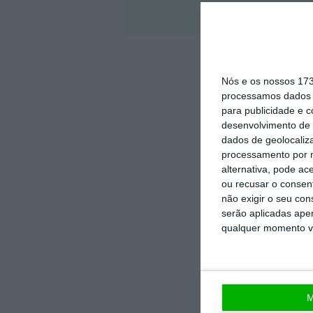
Veja 
Nós e os nossos 17
processamos dados p
para publicidade e 
desenvolvimento de 
dados de geolocaliza
processamento por n
alternativa, pode ac
ou recusar o consen
não exigir o seu co
serão aplicadas apen
qualquer momento vol
M