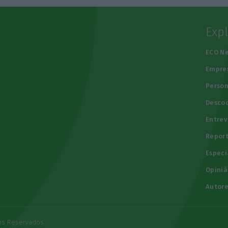
Exp
e
ECO N
Empre
Person
Descod
Entrev
Repor
Especi
Opiniã
Autore
tos Reservados