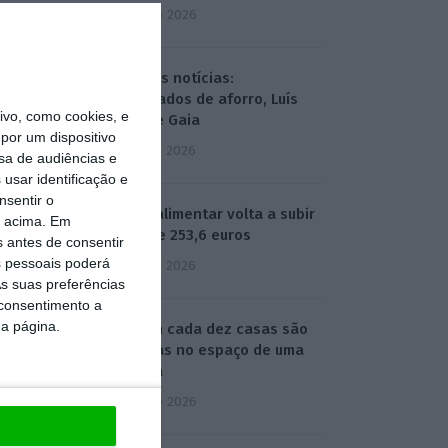
4 Agosto 2026
Hoje nas notícias:
certificados de aforro, Luís
vo, como cookies, e
Neves e Gaia
por um dispositivo
5 Agosto 2026
sa de audiências e
usar identificação e
nsentir o
Cabaz alimentar volta a subir
o acima. Em
e atinge 253,6 euros
s antes de consentir
 pessoais poderá
5 Agosto 2026
s suas preferências
 consentimento a
da página.
Uma em cada dez casas são
vendidas no espaço de uma
semana
6 Agosto 2026