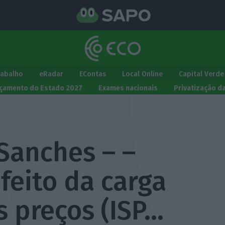
rabalho
eRadar
EContas
Local Online
Capital Verde
çamento do Estado 2027
Exames nacionais
Privatização d
Sanches – –
feito da carga
os preços (ISP…