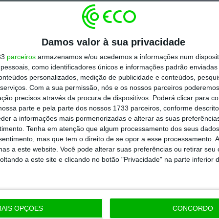
todos os planos
Damos valor à sua privacidade
33
parceiros
armazenamos e/ou acedemos a informações num dispositi
essoais, como identificadores únicos e informações padrão enviadas 
conteúdos personalizados, medição de publicidade e conteúdos, pesqui
serviços.
Com a sua permissão, nós e os nossos parceiros poderemos 
ção precisos através da procura de dispositivos. Poderá clicar para co
ossa parte e pela parte dos nossos 1733 parceiros, conforme descrit
eder a informações mais pormenorizadas e alterar as suas preferência
timento.
Tenha em atenção que algum processamento dos seus dados
nsentimento, mas que tem o direito de se opor a esse processamento. A
as a este website. Você pode alterar suas preferências ou retirar seu
tando a este site e clicando no botão "Privacidade" na parte inferior 
AIS OPÇÕES
CONCORDO