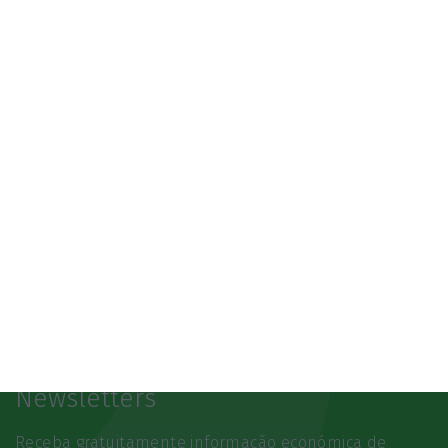
3.º Local Summit
07/10/2026
SAIBA MAIS
Newsletters
Receba gratuitamente informação económica de