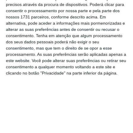
precisos através da procura de dispositivos. Poderá clicar para
mais importante do que nunca, apoie
consentir o processamento por nossa parte e pela parte dos
o jornalismo independente e rigoroso.
nossos 1731 parceiros, conforme descrito acima. Em
alternativa, pode aceder a informações mais pormenorizadas e
alterar as suas preferências antes de consentir ou recusar o
De que forma? Assine o ECO Premium e
consentimento.
Tenha em atenção que algum processamento
tenha acesso a notícias exclusivas, à
dos seus dados pessoais poderá não exigir o seu
opinião que conta, às reportagens e
consentimento, mas que tem o direito de se opor a esse
processamento. As suas preferências serão aplicadas apenas a
especiais que mostram o outro lado da
este website. Você pode alterar suas preferências ou retirar seu
história.
consentimento a qualquer momento voltando a este site e
clicando no botão "Privacidade" na parte inferior da página.
Esta assinatura é uma forma de apoiar
o ECO e os seus jornalistas. A nossa
contrapartida é o jornalismo
independente, rigoroso e credível.
Assine já