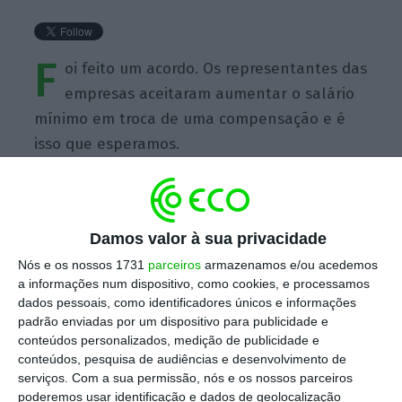
F
oi feito um acordo. Os representantes das
empresas aceitaram aumentar o salário
mínimo em troca de uma compensação e é
isso que esperamos.
Damos valor à sua privacidade
https://eco.sapo.pt/quote/jose-alexandre-oliveira-foi-feito-um-acordo-os-representantes-das-empresas-aceitaram-aumentar-2/
Copiar
Nós e os nossos 1731
parceiros
armazenamos e/ou acedemos
a informações num dispositivo, como cookies, e processamos
dados pessoais, como identificadores únicos e informações
padrão enviadas por um dispositivo para publicidade e
Assine o ECO Premium
conteúdos personalizados, medição de publicidade e
conteúdos, pesquisa de audiências e desenvolvimento de
serviços.
Com a sua permissão, nós e os nossos parceiros
No momento em que a informação é
poderemos usar identificação e dados de geolocalização