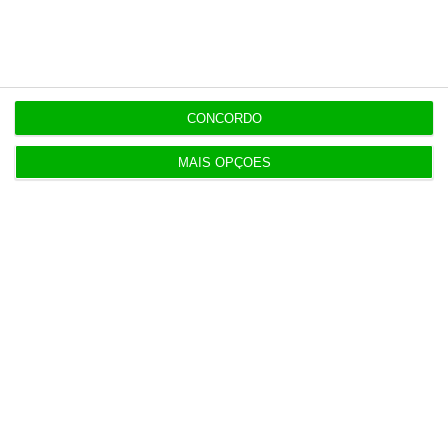
Francesa Barrière “vai mudar muito” casino da
Póvoa e está a avaliar jogo online
2 Agosto 2026
CONCORDO
AstraZeneca negoceia megafusão com BMS
MAIS OPÇÕES
3 Agosto 2026
Rock ‘n’ Law volta a 1 de outubro
3 Agosto 2026
Projeto estuda diagnóstico precoce da doença
renal crónica
4 Agosto 2026