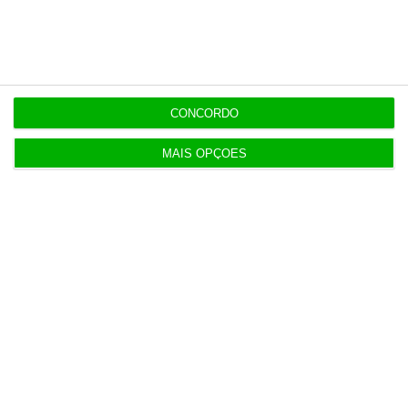
“Americanos consideram que há muita fruta
pendurada no futebol europeu”
7 Agosto 2026
Polícia propôs mais câmaras na AR, mas partidos
CONCORDO
recusaram
5 Agosto 2026
MAIS OPÇÕES
Marinha com ok de 21 milhões para modernizar
base do Alfeite
6 Agosto 2026
Galp reclama “tratamento equitativo” após nova
taxa
7 Agosto 2026