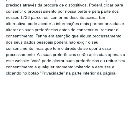
precisos através da procura de dispositivos. Poderá clicar para
o jornalismo independente e rigoroso.
consentir o processamento por nossa parte e pela parte dos
nossos 1733 parceiros, conforme descrito acima. Em
De que forma? Assine o ECO Premium e
alternativa, pode aceder a informações mais pormenorizadas e
alterar as suas preferências antes de consentir ou recusar o
tenha acesso a notícias exclusivas, à
consentimento.
Tenha em atenção que algum processamento
opinião que conta, às reportagens e
dos seus dados pessoais poderá não exigir o seu
especiais que mostram o outro lado da
consentimento, mas que tem o direito de se opor a esse
processamento. As suas preferências serão aplicadas apenas a
história.
este website. Você pode alterar suas preferências ou retirar seu
consentimento a qualquer momento voltando a este site e
Esta assinatura é uma forma de apoiar
clicando no botão "Privacidade" na parte inferior da página.
o ECO e os seus jornalistas. A nossa
contrapartida é o jornalismo
independente, rigoroso e credível.
Assine já
Veja todos os planos