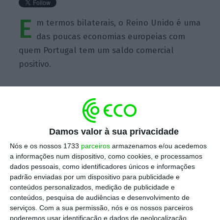
E
m termos bilaterais, o Reino Unido é uma
das poucas economias europeias com
quem Portugal tem um saldo comercial
positivo.
https://eco.sapo.pt/quote/kirsty-hayes-em-termos-bilaterais-o-reino-unido-e-uma-das-poucas-6/
Copiar
Damos valor à sua privacidade
Nós e os nossos 1733
parceiros
armazenamos e/ou acedemos
a informações num dispositivo, como cookies, e processamos
dados pessoais, como identificadores únicos e informações
Assine o ECO Premium
padrão enviadas por um dispositivo para publicidade e
conteúdos personalizados, medição de publicidade e
conteúdos, pesquisa de audiências e desenvolvimento de
No momento em que a informação é
serviços.
Com a sua permissão, nós e os nossos parceiros
mais importante do que nunca, apoie
poderemos usar identificação e dados de geolocalização