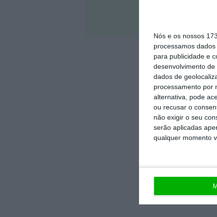
Veja 
Nós e os nossos 17
processamos dados p
para publicidade e 
desenvolvimento de 
dados de geolocaliza
processamento por n
alternativa, pode ac
ou recusar o consen
não exigir o seu co
serão aplicadas apen
qualquer momento vol
M