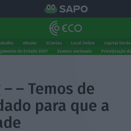
rabalho
eRadar
EContas
Local Online
Capital Verde
çamento do Estado 2027
Exames nacionais
Privatização d
 – – Temos de
dado para que a
ade