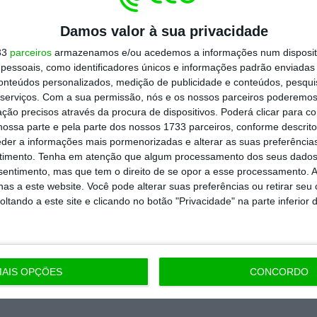
todos os planos
Damos valor à sua privacidade
33
parceiros
armazenamos e/ou acedemos a informações num dispositi
essoais, como identificadores únicos e informações padrão enviadas 
conteúdos personalizados, medição de publicidade e conteúdos, pesqui
serviços.
Com a sua permissão, nós e os nossos parceiros poderemos 
ção precisos através da procura de dispositivos. Poderá clicar para co
ossa parte e pela parte dos nossos 1733 parceiros, conforme descrit
eder a informações mais pormenorizadas e alterar as suas preferência
timento.
Tenha em atenção que algum processamento dos seus dados
nsentimento, mas que tem o direito de se opor a esse processamento. A
as a este website. Você pode alterar suas preferências ou retirar seu
tando a este site e clicando no botão "Privacidade" na parte inferior 
AIS OPÇÕES
CONCORDO