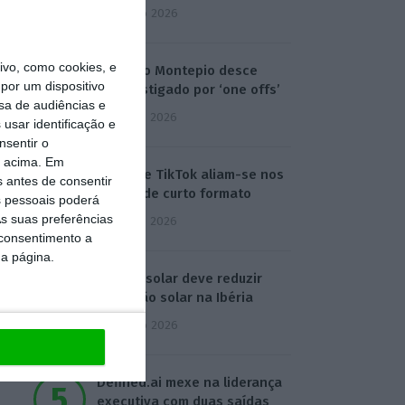
4 Agosto 2026
vo, como cookies, e
Lucro do Montepio desce
por um dispositivo
17% castigado por ‘one offs’
sa de audiências e
5 Agosto 2026
usar identificação e
nsentir o
o acima. Em
Disney e TikTok aliam-se nos
s antes de consentir
vídeos de curto formato
 pessoais poderá
s suas preferências
5 Agosto 2026
 consentimento a
da página.
Eclipse solar deve reduzir
produção solar na Ibéria
6 Agosto 2026
Defined.ai mexe na liderança
executiva com duas saídas