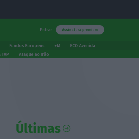
Entrar
Assinatura premium
Fundos Europeus
+M
ECO Avenida
a TAP
Ataque ao Irão
Últimas