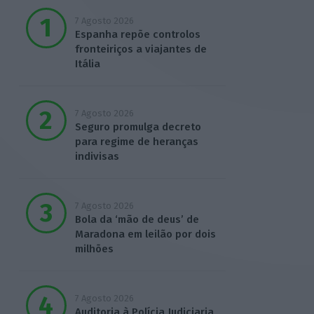
7 Agosto 2026
Espanha repõe controlos
fronteiriços a viajantes de
Itália
7 Agosto 2026
Seguro promulga decreto
para regime de heranças
indivisas
7 Agosto 2026
Bola da ‘mão de deus’ de
Maradona em leilão por dois
milhões
7 Agosto 2026
Auditoria à Polícia Judiciaria