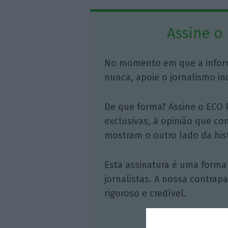
Assine o
No momento em que a infor
nunca, apoie o jornalismo in
De que forma? Assine o ECO 
exclusivas, à opinião que co
mostram o outro lado da hist
Esta assinatura é uma forma
jornalistas. A nossa contrap
rigoroso e credível.