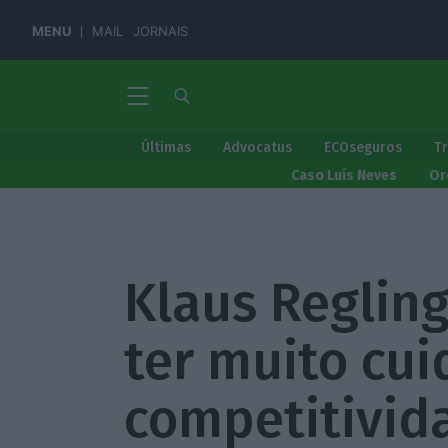
MENU
MAIL
JORNAIS
Últimas
Advocatus
ECOseguros
T
Caso Luís Neves
Or
Klaus Regling
ter muito cui
competitivid