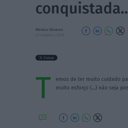
conquistada
Mónica Silvares
27 Outubro 2016
T
emos de ter muito cuidado pa
muito esforço (…) não seja pos