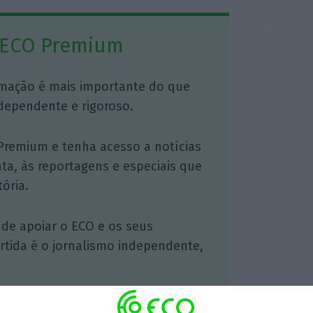
 ECO Premium
mação é mais importante do que
dependente e rigoroso.
Premium e tenha acesso a notícias
nta, às reportagens e especiais que
ória.
 de apoiar o ECO e os seus
artida é o jornalismo independente,
Assine já