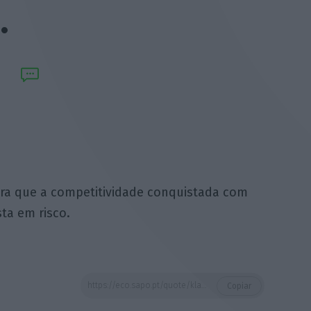
…
ra que a competitividade conquistada com
ta em risco.
https://eco.sapo.pt/quote/klaus-regling-temos-de-ter-muito-cuidado-para-que-a-competitividade-conquistada-8/
Copiar