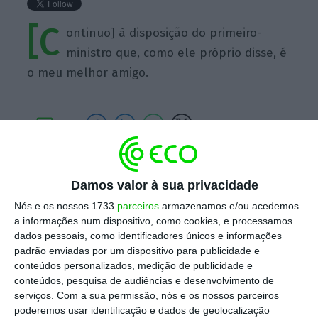
[C
ontinuo] à disposição do primeiro-
ministro que, como ele próprio disse, é
o meu melhor amigo.
https://eco.sapo.pt/quote/lacerda-machado-continuo-a-disposicao-do-primeiro-ministro-que-como-ele-proprio-disse/
Copiar
Damos valor à sua privacidade
Nós e os nossos 1733
parceiros
armazenamos e/ou acedemos
a informações num dispositivo, como cookies, e processamos
Assine o ECO Premium
dados pessoais, como identificadores únicos e informações
padrão enviadas por um dispositivo para publicidade e
conteúdos personalizados, medição de publicidade e
No momento em que a informação é
conteúdos, pesquisa de audiências e desenvolvimento de
mais importante do que nunca, apoie
serviços.
Com a sua permissão, nós e os nossos parceiros
poderemos usar identificação e dados de geolocalização
o jornalismo independente e rigoroso.