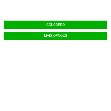
5 Agosto 2026
Euribor sobe para novos máximos a três e seis
meses
CONCORDO
4 Agosto 2026
MAIS OPÇÕES
Alentejo 2030 com 5,3 milhões para recuperação
de património
4 Agosto 2026
Promendo torna-se acionista maioritário da
GirodMédias
5 Agosto 2026
Conflito de interesses no SUCH anula negócios de
milhões