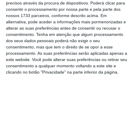
precisos através da procura de dispositivos. Poderá clicar para
consentir o processamento por nossa parte e pela parte dos
De que forma? Assine o ECO Premium e
nossos 1733 parceiros, conforme descrito acima. Em
alternativa, pode aceder a informações mais pormenorizadas e
tenha acesso a notícias exclusivas, à
alterar as suas preferências antes de consentir ou recusar o
opinião que conta, às reportagens e
consentimento.
Tenha em atenção que algum processamento
especiais que mostram o outro lado da
dos seus dados pessoais poderá não exigir o seu
consentimento, mas que tem o direito de se opor a esse
história.
processamento. As suas preferências serão aplicadas apenas a
este website. Você pode alterar suas preferências ou retirar seu
Esta assinatura é uma forma de apoiar
consentimento a qualquer momento voltando a este site e
clicando no botão "Privacidade" na parte inferior da página.
o ECO e os seus jornalistas. A nossa
contrapartida é o jornalismo
independente, rigoroso e credível.
Assine já
Veja todos os planos