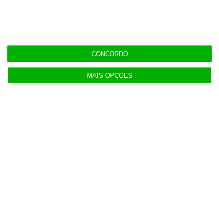
4 Agosto 2026
Euribor desce a três e a seis meses e sobe a 12
meses
CONCORDO
5 Agosto 2026
MAIS OPÇÕES
Imobiliárias batem recordes com menos casas
vendidas
6 Agosto 2026
Ministério da Justiça pede auditoria à Polícia
Judiciária
6 Agosto 2026
Candidaturas ao superior sobem 21,8% para