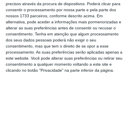
precisos através da procura de dispositivos. Poderá clicar para
consentir o processamento por nossa parte e pela parte dos
De que forma? Assine o ECO Premium e
nossos 1733 parceiros, conforme descrito acima. Em
tenha acesso a notícias exclusivas, à
alternativa, pode aceder a informações mais pormenorizadas e
alterar as suas preferências antes de consentir ou recusar o
opinião que conta, às reportagens e
consentimento.
Tenha em atenção que algum processamento
especiais que mostram o outro lado da
dos seus dados pessoais poderá não exigir o seu
história.
consentimento, mas que tem o direito de se opor a esse
processamento. As suas preferências serão aplicadas apenas a
este website. Você pode alterar suas preferências ou retirar seu
Esta assinatura é uma forma de apoiar
consentimento a qualquer momento voltando a este site e
clicando no botão "Privacidade" na parte inferior da página.
o ECO e os seus jornalistas. A nossa
contrapartida é o jornalismo
independente, rigoroso e credível.
Assine já
Veja todos os planos