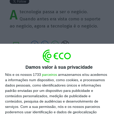
A
tecnologia passa a ser o negócio.
Quando antes era vista como o suporte
ao negócio, agora a tecnologia é o negócio.
https://eco.sapo.pt/quote/luis-pedro-duarte-a-tecnologia-passa-a-ser-o-negocio-quando-antes-era/
Copiar
Damos valor à sua privacidade
Nós e os nossos 1733
parceiros
armazenamos e/ou acedemos
a informações num dispositivo, como cookies, e processamos
Assine o ECO Premium
dados pessoais, como identificadores únicos e informações
padrão enviadas por um dispositivo para publicidade e
conteúdos personalizados, medição de publicidade e
No momento em que a informação é
conteúdos, pesquisa de audiências e desenvolvimento de
mais importante do que nunca, apoie
serviços.
Com a sua permissão, nós e os nossos parceiros
o jornalismo independente e rigoroso.
poderemos usar identificação e dados de geolocalização