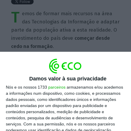
T
emos de formar mais recursos na área
das Tecnologias da Informação e adaptar
parte da população ativa a esta realidade. O
investimento do país deve
começar desde
cedo na formação
.
Damos valor à sua privacidade
https://eco.sapo.pt/quote/luis-pedro-duarte-temos-de-formar-mais-recursos-na-area-de-it-tecnologias-2/
Copiar
Nós e os nossos 1733
parceiros
armazenamos e/ou acedemos
a informações num dispositivo, como cookies, e processamos
dados pessoais, como identificadores únicos e informações
padrão enviadas por um dispositivo para publicidade e
Assine o ECO Premium
conteúdos personalizados, medição de publicidade e
conteúdos, pesquisa de audiências e desenvolvimento de
serviços.
Com a sua permissão, nós e os nossos parceiros
No momento em que a informação é
poderemos usar identificação e dados de geolocalização