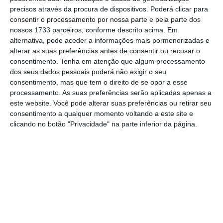
mais importante do que nunca, apoie
precisos através da procura de dispositivos. Poderá clicar para
consentir o processamento por nossa parte e pela parte dos
o jornalismo independente e rigoroso.
nossos 1733 parceiros, conforme descrito acima. Em
alternativa, pode aceder a informações mais pormenorizadas e
alterar as suas preferências antes de consentir ou recusar o
De que forma? Assine o ECO Premium e
consentimento.
Tenha em atenção que algum processamento
tenha acesso a notícias exclusivas, à
dos seus dados pessoais poderá não exigir o seu
opinião que conta, às reportagens e
consentimento, mas que tem o direito de se opor a esse
processamento. As suas preferências serão aplicadas apenas a
especiais que mostram o outro lado da
este website. Você pode alterar suas preferências ou retirar seu
história.
consentimento a qualquer momento voltando a este site e
clicando no botão "Privacidade" na parte inferior da página.
Esta assinatura é uma forma de apoiar
o ECO e os seus jornalistas. A nossa
contrapartida é o jornalismo
independente, rigoroso e credível.
Assine já