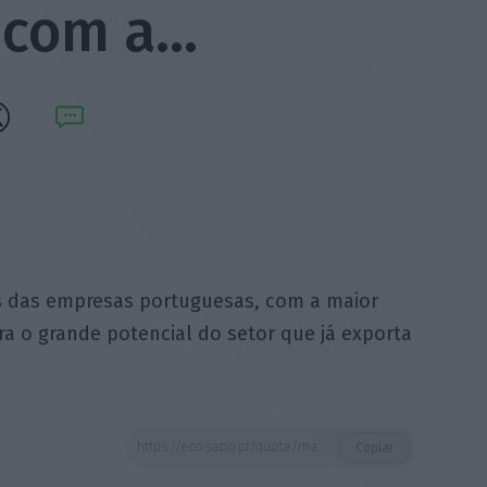
 com a…
s das empresas portuguesas, com a maior
a o grande potencial do setor que já exporta
https://eco.sapo.pt/quote/manuel-caldeira-cabral-esta-enorme-presenca-em-paris-das-empresas-portuguesas-com-a/
Copiar