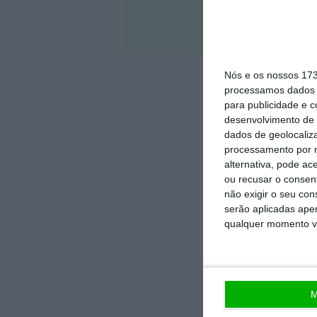
Veja 
Nós e os nossos 17
processamos dados p
para publicidade e 
desenvolvimento de 
dados de geolocaliza
processamento por n
alternativa, pode ac
ou recusar o consen
não exigir o seu co
serão aplicadas apen
qualquer momento vol
M