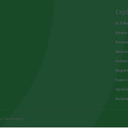
Exp
e
ECO N
Empre
Person
Descod
Entrev
Repor
Especi
Opiniã
Autore
tos Reservados