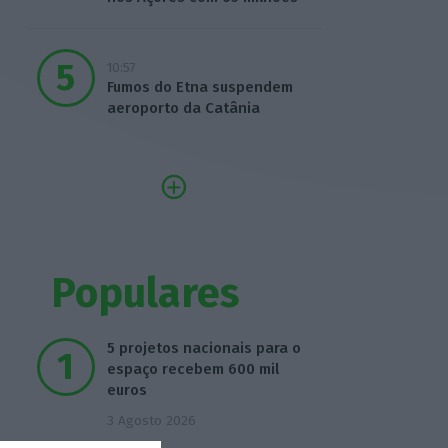
10:57
Fumos do Etna suspendem
aeroporto da Catânia
Populares
5 projetos nacionais para o
espaço recebem 600 mil
euros
3 Agosto 2026