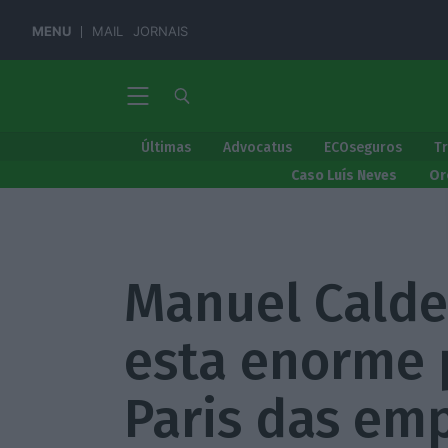
MENU
MAIL
JORNAIS
Últimas
Advocatus
ECOseguros
T
Caso Luís Neves
Or
Manuel Caldei
esta enorme 
Paris das em