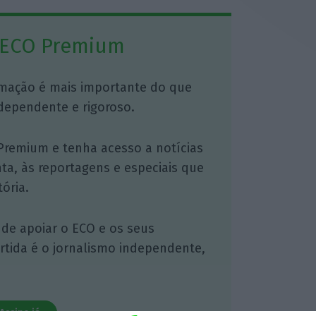
 ECO Premium
mação é mais importante do que
dependente e rigoroso.
Premium e tenha acesso a notícias
nta, às reportagens e especiais que
ória.
 de apoiar o ECO e os seus
artida é o jornalismo independente,
Assine já