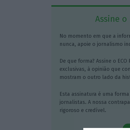
Assine o
No momento em que a infor
nunca, apoie o jornalismo in
De que forma? Assine o ECO 
exclusivas, à opinião que co
mostram o outro lado da hist
Esta assinatura é uma forma
jornalistas. A nossa contrap
rigoroso e credível.