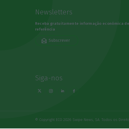
Newsletters
Receba gratuitamente informação económica d
referência
Subscrever
Siga-nos
© Copyright ECO 2026 Swipe News, SA. Todos os Direi