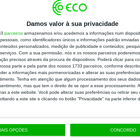
todos os planos
Damos valor à sua privacidade
33
parceiros
armazenamos e/ou acedemos a informações num dispositi
essoais, como identificadores únicos e informações padrão enviadas 
conteúdos personalizados, medição de publicidade e conteúdos, pesqui
serviços.
Com a sua permissão, nós e os nossos parceiros poderemos 
ção precisos através da procura de dispositivos. Poderá clicar para co
ossa parte e pela parte dos nossos 1733 parceiros, conforme descrit
eder a informações mais pormenorizadas e alterar as suas preferência
timento.
Tenha em atenção que algum processamento dos seus dados
nsentimento, mas que tem o direito de se opor a esse processamento. A
as a este website. Você pode alterar suas preferências ou retirar seu
tando a este site e clicando no botão "Privacidade" na parte inferior 
AIS OPÇÕES
CONCORDO