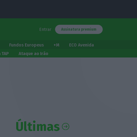
Entrar
Assinatura premium
Fundos Europeus
+M
ECO Avenida
a TAP
Ataque ao Irão
Últimas