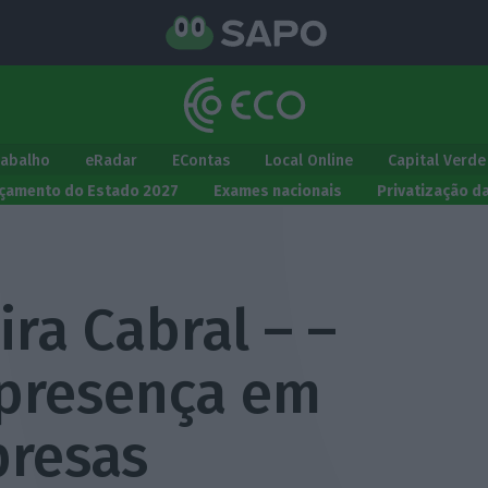
rabalho
eRadar
EContas
Local Online
Capital Verde
çamento do Estado 2027
Exames nacionais
Privatização d
ra Cabral – –
presença em
presas