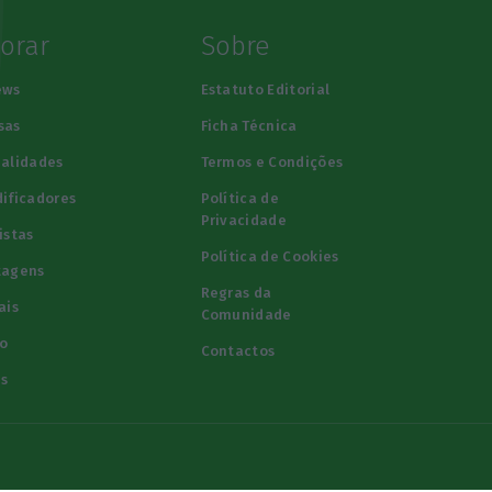
lorar
Sobre
ews
Estatuto Editorial
sas
Ficha Técnica
alidades
Termos e Condições
ificadores
Política de
Privacidade
istas
Política de Cookies
tagens
Regras da
ais
Comunidade
o
Contactos
s