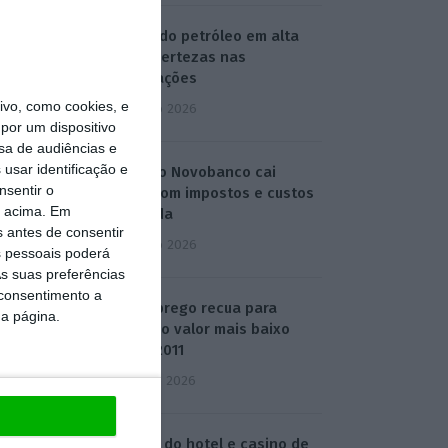
Preços do petróleo em alta
com incertezas nas
negociações
vo, como cookies, e
4 Agosto 2026
por um dispositivo
sa de audiências e
usar identificação e
Lucro do Novobanco cai
nsentir o
15,6% com impostos e custos
o acima. Em
da venda
s antes de consentir
4 Agosto 2026
 pessoais poderá
s suas preferências
 consentimento a
Desemprego recua para
da página.
5,3%. É o valor mais baixo
desde 2011
5 Agosto 2026
Compra do hotel e casino de