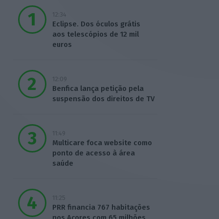
12:34
Eclipse. Dos óculos grátis
aos telescópios de 12 mil
euros
12:09
Benfica lança petição pela
suspensão dos direitos de TV
11:49
Multicare foca website como
ponto de acesso à área
saúde
11:25
PRR financia 767 habitações
nos Açores com 65 milhões