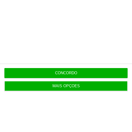
8:59
Volta já recuperou 150 milhões de embalagens
Populares
CONCORDO
Espanha prepara programa de mísseis até 6 mil
milhões
MAIS OPÇÕES
3 Agosto 2026
Novos preços dos taxis só mudam 30 dias após lei
dos TVDE
3 Agosto 2026