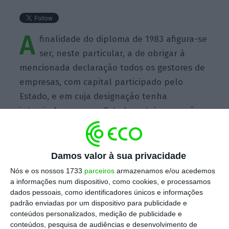
A
finalidade do diploma de 1983 afigura-se
ser, neste particular, a de obrigar à
mencionada declaração todos os gestores de
empresas, com capital participado pelo
Estado, e em cuja designação tenha
intervindo o mesmo Estado, estejam ou não
esses gestores sujeitos ao Estatuto do Gestor
Público. O que se entende, em termos
substanciais, visto administrarem fundos de
Damos valor à sua privacidade
origem estatal e terem sido objeto de
Nós e os nossos 1733
parceiros
armazenamos e/ou acedemos
escolha pelo Estado. À luz desta finalidade,
a informações num dispositivo, como cookies, e processamos
dados pessoais, como identificadores únicos e informações
considera-se que a obrigação de declaração
padrão enviadas por um dispositivo para publicidade e
vincula a administração da Caixa Geral de
conteúdos personalizados, medição de publicidade e
Depósitos.
conteúdos, pesquisa de audiências e desenvolvimento de