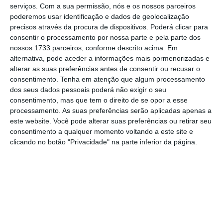
serviços.
Com a sua permissão, nós e os nossos parceiros
poderemos usar identificação e dados de geolocalização
precisos através da procura de dispositivos. Poderá clicar para
consentir o processamento por nossa parte e pela parte dos
nossos 1733 parceiros, conforme descrito acima. Em
alternativa, pode aceder a informações mais pormenorizadas e
https://eco.sapo.pt/quote/marcelo-rebelo-de-sousa-2016-11-04-a-finalidade-do-diploma-de-1983-afigura-se-ser-neste-particular-2/
Copiar
alterar as suas preferências antes de consentir ou recusar o
consentimento.
Tenha em atenção que algum processamento
dos seus dados pessoais poderá não exigir o seu
consentimento, mas que tem o direito de se opor a esse
Assine o ECO Premium
processamento. As suas preferências serão aplicadas apenas a
este website. Você pode alterar suas preferências ou retirar seu
consentimento a qualquer momento voltando a este site e
No momento em que a informação é
clicando no botão "Privacidade" na parte inferior da página.
mais importante do que nunca, apoie
o jornalismo independente e rigoroso.
De que forma? Assine o ECO Premium e
tenha acesso a notícias exclusivas, à
opinião que conta, às reportagens e