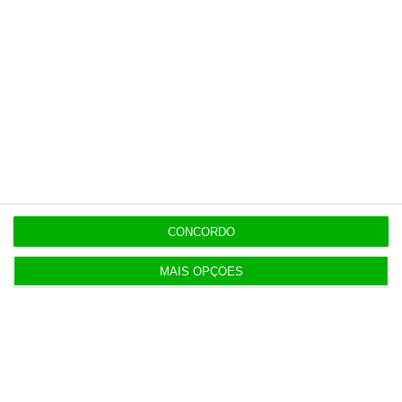
11:12
Bruxelas já pagou os 2,32 mil milhões do nono
cheque do PRR
CONCORDO
Populares
MAIS OPÇÕES
“Se a centralização conseguir manter o bolo atual
já será uma vitória”
7:02
T-Systems: Serviço de Saúde de Múrcia reforça
cibersegurança