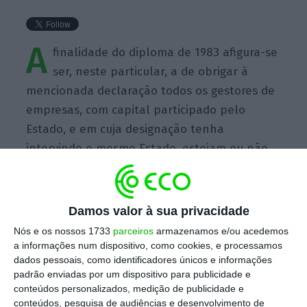
A
finalidade do diploma de 1983 afigura-se
ser, neste particular, a de obrigar à
mencionada declaração todos os gestores de
empresas, com capital participado pelo
Estado, e em cuja designação tenha
intervindo o mesmo Estado, estejam ou não
esses gestores sujeitos ao Estatuto do Gestor
Público. O que se entende, em termos
substanciais, visto administrarem fundos de
Damos valor à sua privacidade
origem estatal e terem sido objeto de
Nós e os nossos 1733
parceiros
armazenamos e/ou acedemos
escolha pelo Estado. À luz desta finalidade,
a informações num dispositivo, como cookies, e processamos
dados pessoais, como identificadores únicos e informações
considera-se que a obrigação de declaração
padrão enviadas por um dispositivo para publicidade e
vincula a administração da Caixa Geral de
conteúdos personalizados, medição de publicidade e
Depósitos.
conteúdos, pesquisa de audiências e desenvolvimento de