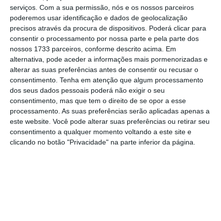
serviços.
Com a sua permissão, nós e os nossos parceiros
poderemos usar identificação e dados de geolocalização
precisos através da procura de dispositivos. Poderá clicar para
consentir o processamento por nossa parte e pela parte dos
nossos 1733 parceiros, conforme descrito acima. Em
alternativa, pode aceder a informações mais pormenorizadas e
https://eco.sapo.pt/quote/marcelo-rebelo-de-sousa-2016-11-04-a-finalidade-do-diploma-de-1983-afigura-se-ser-neste-particular-39/
Copiar
alterar as suas preferências antes de consentir ou recusar o
consentimento.
Tenha em atenção que algum processamento
dos seus dados pessoais poderá não exigir o seu
consentimento, mas que tem o direito de se opor a esse
Assine o ECO Premium
processamento. As suas preferências serão aplicadas apenas a
este website. Você pode alterar suas preferências ou retirar seu
consentimento a qualquer momento voltando a este site e
No momento em que a informação é
clicando no botão "Privacidade" na parte inferior da página.
mais importante do que nunca, apoie
o jornalismo independente e rigoroso.
De que forma? Assine o ECO Premium e
tenha acesso a notícias exclusivas, à
opinião que conta, às reportagens e