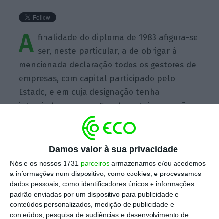
A
finalidade do diploma de 1983 afigura-se
ser, neste particular, a de obrigar à
mencionada declaração todos os gestores de
empresas, com capital participado pelo
Estado, e em cuja designação tenha
intervindo o mesmo Estado, estejam ou não
esses gestores sujeitos ao Estatuto do Gestor
Público. O que se entende, em termos
substanciais, visto administrarem fundos de
Damos valor à sua privacidade
origem estatal e terem sido objeto de
Nós e os nossos 1731
parceiros
armazenamos e/ou acedemos
escolha pelo Estado. À luz desta finalidade,
a informações num dispositivo, como cookies, e processamos
dados pessoais, como identificadores únicos e informações
considera-se que a obrigação de declaração
padrão enviadas por um dispositivo para publicidade e
vincula a administração da Caixa Geral de
conteúdos personalizados, medição de publicidade e
Depósitos.
conteúdos, pesquisa de audiências e desenvolvimento de