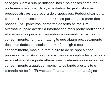
serviços.
Com a sua permissão, nós e os nossos parceiros
poderemos usar identificação e dados de geolocalização
precisos através da procura de dispositivos. Poderá clicar para
consentir o processamento por nossa parte e pela parte dos
nossos 1731 parceiros, conforme descrito acima. Em
alternativa, pode aceder a informações mais pormenorizadas e
https://eco.sapo.pt/quote/marcelo-rebelo-de-sousa-2016-11-04-a-finalidade-do-diploma-de-1983-afigura-se-ser-neste-particular-44/
Copiar
alterar as suas preferências antes de consentir ou recusar o
consentimento.
Tenha em atenção que algum processamento
dos seus dados pessoais poderá não exigir o seu
consentimento, mas que tem o direito de se opor a esse
Assine o ECO Premium
processamento. As suas preferências serão aplicadas apenas a
este website. Você pode alterar suas preferências ou retirar seu
consentimento a qualquer momento voltando a este site e
No momento em que a informação é
clicando no botão "Privacidade" na parte inferior da página.
mais importante do que nunca, apoie
o jornalismo independente e rigoroso.
De que forma? Assine o ECO Premium e
tenha acesso a notícias exclusivas, à
opinião que conta, às reportagens e