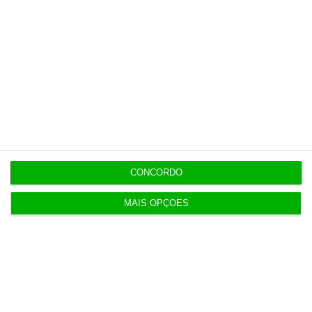
5 Agosto 2026
Ministro garante entrada a “todos os imigrantes”
com emprego
CONCORDO
Populares
MAIS OPÇÕES
Era tão abjeto que não posso acreditar
5 Agosto 2026
T-Systems: Serviço de Saúde de Múrcia reforça
cibersegurança