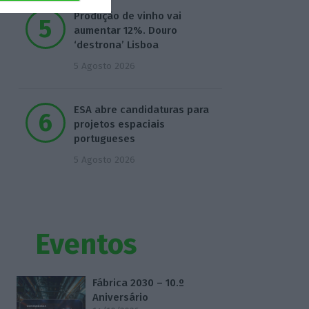
Produção de vinho vai
aumentar 12%. Douro
‘destrona’ Lisboa
5 Agosto 2026
ESA abre candidaturas para
projetos espaciais
portugueses
5 Agosto 2026
Eventos
Fábrica 2030 – 10.º
Aniversário