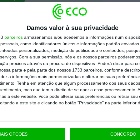
todos os planos
Damos valor à sua privacidade
33
parceiros
armazenamos e/ou acedemos a informações num dispositi
essoais, como identificadores únicos e informações padrão enviadas 
conteúdos personalizados, medição de publicidade e conteúdos, pesqui
serviços.
Com a sua permissão, nós e os nossos parceiros poderemos 
ção precisos através da procura de dispositivos. Poderá clicar para co
ossa parte e pela parte dos nossos 1733 parceiros, conforme descrit
eder a informações mais pormenorizadas e alterar as suas preferência
timento.
Tenha em atenção que algum processamento dos seus dados
nsentimento, mas que tem o direito de se opor a esse processamento. A
as a este website. Você pode alterar suas preferências ou retirar seu
tando a este site e clicando no botão "Privacidade" na parte inferior 
AIS OPÇÕES
CONCORDO