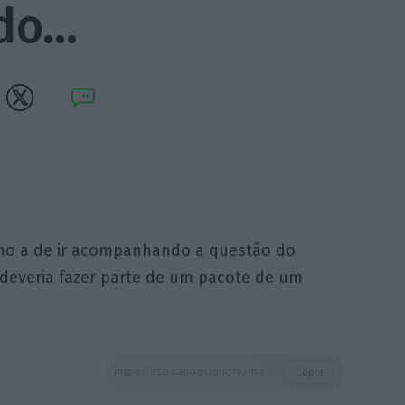
do…
ho a de ir acompanhando a questão do
 deveria fazer parte de um pacote de um
https://eco.sapo.pt/quote/marcelo-rebelo-de-sousa-e-uma-preocupacao-que-eu-tenho-a-de-ir-acompanhando-3/
Copiar