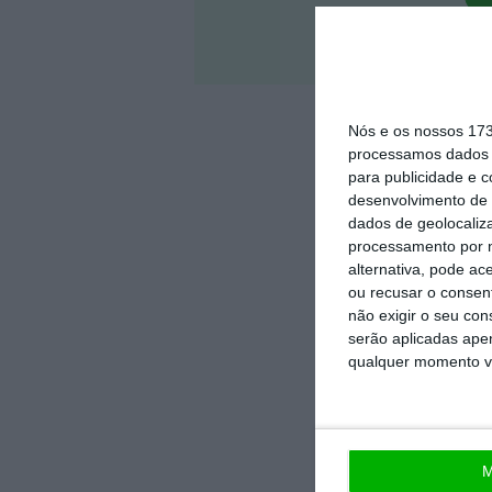
Veja 
Nós e os nossos 17
processamos dados p
para publicidade e 
desenvolvimento de 
dados de geolocaliza
processamento por n
alternativa, pode ac
ou recusar o consen
não exigir o seu co
serão aplicadas apen
qualquer momento vol
M