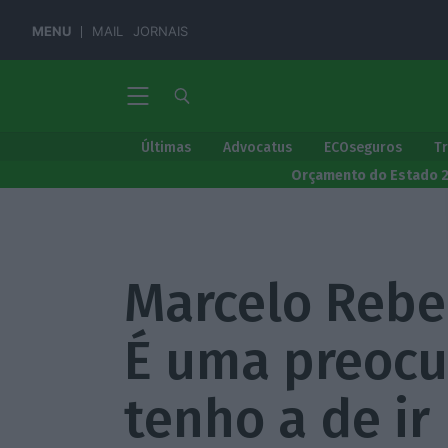
MENU
MAIL
JORNAIS
Últimas
Advocatus
ECOseguros
T
Orçamento do Estado 
Marcelo Rebe
É uma preocu
tenho a de ir