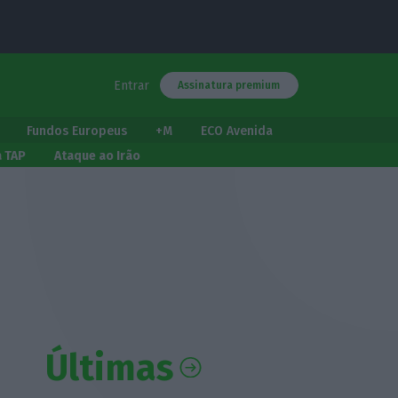
Entrar
Assinatura premium
Fundos Europeus
+M
ECO Avenida
a TAP
Ataque ao Irão
Últimas