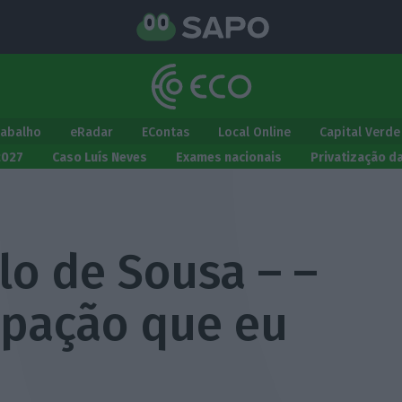
rabalho
eRadar
EContas
Local Online
Capital Verde
2027
Caso Luís Neves
Exames nacionais
Privatização d
lo de Sousa – –
pação que eu