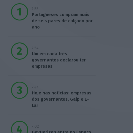
7:55
Portugueses compram mais
de seis pares de calçado por
ano
7:54
Um em cada três
governantes declarou ter
empresas
7:47
Hoje nas notícias: empresas
dos governantes, Galp e E-
Lar
7:02
GovHorizon entra no Espaço