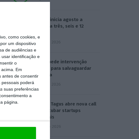
Euribor inicia agosto a
descer a três, seis e 12
meses
vo, como cookies, e
3 Agosto 2026
por um dispositivo
sa de audiências e
usar identificação e
SEDES pede intervenção
nsentir o
política para salvaguardar
o acima. Em
refinaria
s antes de consentir
 pessoais poderá
3 Agosto 2026
s suas preferências
 consentimento a
da página.
ESA BIC Tagus abre nova call
para incubar startups
espaciais
4 Agosto 2026