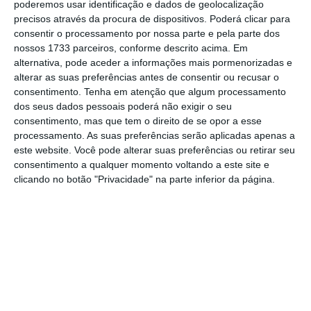
poderemos usar identificação e dados de geolocalização
precisos através da procura de dispositivos. Poderá clicar para
No momento em que a informação é
consentir o processamento por nossa parte e pela parte dos
nossos 1733 parceiros, conforme descrito acima. Em
mais importante do que nunca, apoie
alternativa, pode aceder a informações mais pormenorizadas e
o jornalismo independente e rigoroso.
alterar as suas preferências antes de consentir ou recusar o
consentimento.
Tenha em atenção que algum processamento
dos seus dados pessoais poderá não exigir o seu
De que forma? Assine o ECO Premium e
consentimento, mas que tem o direito de se opor a esse
tenha acesso a notícias exclusivas, à
processamento. As suas preferências serão aplicadas apenas a
opinião que conta, às reportagens e
este website. Você pode alterar suas preferências ou retirar seu
consentimento a qualquer momento voltando a este site e
especiais que mostram o outro lado da
clicando no botão "Privacidade" na parte inferior da página.
história.
Esta assinatura é uma forma de apoiar
o ECO e os seus jornalistas. A nossa
contrapartida é o jornalismo
independente, rigoroso e credível.