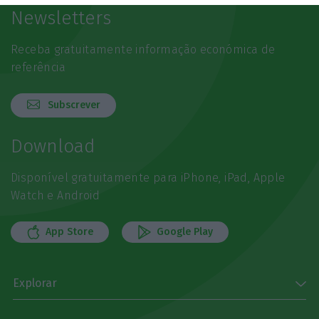
Newsletters
Receba gratuitamente informação económica de
referência
Subscrever
Download
Disponível gratuitamente para iPhone, iPad, Apple
Watch e Android
App Store
Google Play
Explorar