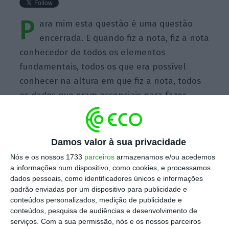
P
ara mim esta questão é uma questão
encerrada. E quando fiz a nota, fiz a nota
conhecedor de todos os elementos
fundamentais, todos os que era possível
conhecer na altura em que fiz a nota, todos
os dados que eram essenciais para fazer
aquela nota
Damos valor à sua privacidade
Nós e os nossos 1733
parceiros
armazenamos e/ou acedemos
a informações num dispositivo, como cookies, e processamos
https://eco.sapo.pt/quote/marcelo-rebelo-de-sousa-para-mim-esta-questao-e-uma-questao-encerrada-e-quando-3/
dados pessoais, como identificadores únicos e informações
Copiar
padrão enviadas por um dispositivo para publicidade e
conteúdos personalizados, medição de publicidade e
conteúdos, pesquisa de audiências e desenvolvimento de
Assine o ECO Premium
serviços.
Com a sua permissão, nós e os nossos parceiros