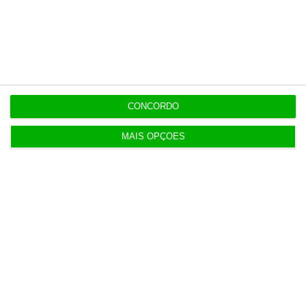
Populares
“Se a centralização conseguir manter o bolo atual
já será uma vitória”
7:02
CONCORDO
Do IVA à TSU. As (poucas) obrigações fiscais de
agosto
MAIS OPÇÕES
3 Agosto 2026
Sérvulo assessora SCP na compra do Holmes
Place Alvalade
3 Agosto 2026
Tribunal volta a contrariar AT sobre tributação de
cauções