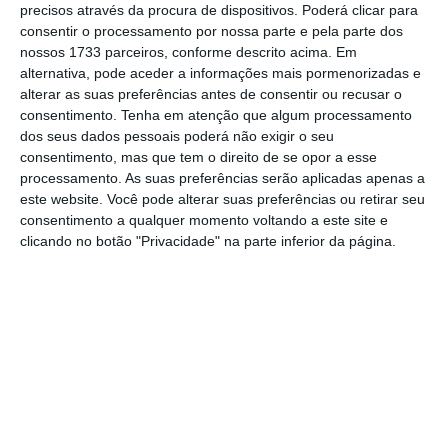
precisos através da procura de dispositivos. Poderá clicar para
consentir o processamento por nossa parte e pela parte dos
De que forma? Assine o ECO Premium e
nossos 1733 parceiros, conforme descrito acima. Em
alternativa, pode aceder a informações mais pormenorizadas e
tenha acesso a notícias exclusivas, à
alterar as suas preferências antes de consentir ou recusar o
opinião que conta, às reportagens e
consentimento.
Tenha em atenção que algum processamento
especiais que mostram o outro lado da
dos seus dados pessoais poderá não exigir o seu
consentimento, mas que tem o direito de se opor a esse
história.
processamento. As suas preferências serão aplicadas apenas a
este website. Você pode alterar suas preferências ou retirar seu
Esta assinatura é uma forma de apoiar
consentimento a qualquer momento voltando a este site e
clicando no botão "Privacidade" na parte inferior da página.
o ECO e os seus jornalistas. A nossa
contrapartida é o jornalismo
independente, rigoroso e credível.
Assine já
Veja todos os planos