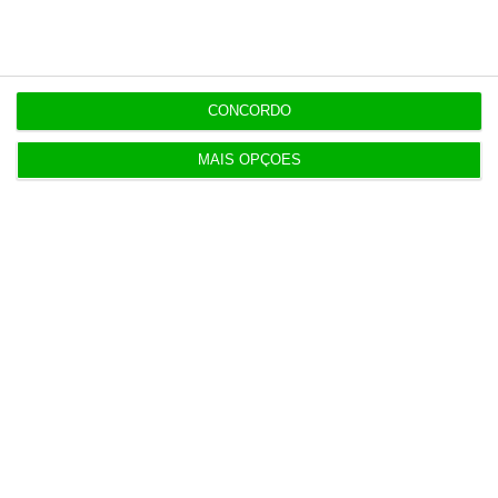
3 Agosto 2026
Candidaturas prolongadas até 10 de setembro
CONCORDO
3 Agosto 2026
MAIS OPÇÕES
Há 2 candidatos a fornecer comboios de alta
velocidade à CP
3 Agosto 2026
Publicado contrato com consultora para pôr
ordem nos exames
4 Agosto 2026
TML escolhe Albano Jerónimo para ser “Dono do
Tempo”