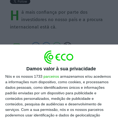
H
á mais confiança por parte dos
investidores no nosso país e a procura
internacional está cá.
https://eco.sapo.pt/quote/maria-empis-ha-mais-confianca-por-parte-dos-investidores-no-nosso-pais-2/
Copiar
Damos valor à sua privacidade
Nós e os nossos 1733
parceiros
armazenamos e/ou acedemos
a informações num dispositivo, como cookies, e processamos
Assine o ECO Premium
dados pessoais, como identificadores únicos e informações
padrão enviadas por um dispositivo para publicidade e
conteúdos personalizados, medição de publicidade e
No momento em que a informação é
conteúdos, pesquisa de audiências e desenvolvimento de
mais importante do que nunca, apoie
serviços.
Com a sua permissão, nós e os nossos parceiros
poderemos usar identificação e dados de geolocalização
o jornalismo independente e rigoroso.