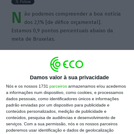
N
ão podemos compreender a boa notícia
dos 2,1% [de défice orçamental].
Estamos 0,9 pontos percentuais abaixo da
meta de Bruxelas.
Damos valor à sua privacidade
https://eco.sapo.pt/quote/mariana-mortagua-2017-02-15-nao-podemos-compreender-a-boa-noticia-dos-21-de-defice/
Copiar
Nós e os nossos 1731
parceiros
armazenamos e/ou acedemos
a informações num dispositivo, como cookies, e processamos
dados pessoais, como identificadores únicos e informações
Assine o ECO Premium
padrão enviadas por um dispositivo para publicidade e
conteúdos personalizados, medição de publicidade e
conteúdos, pesquisa de audiências e desenvolvimento de
No momento em que a informação é
serviços.
Com a sua permissão, nós e os nossos parceiros
poderemos usar identificação e dados de geolocalização
mais importante do que nunca, apoie