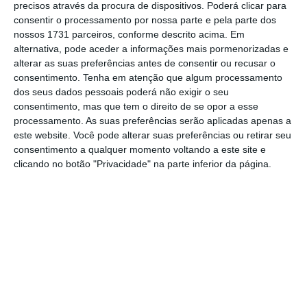
precisos através da procura de dispositivos. Poderá clicar para
o jornalismo independente e rigoroso.
consentir o processamento por nossa parte e pela parte dos
nossos 1731 parceiros, conforme descrito acima. Em
alternativa, pode aceder a informações mais pormenorizadas e
De que forma? Assine o ECO Premium e
alterar as suas preferências antes de consentir ou recusar o
tenha acesso a notícias exclusivas, à
consentimento.
Tenha em atenção que algum processamento
opinião que conta, às reportagens e
dos seus dados pessoais poderá não exigir o seu
consentimento, mas que tem o direito de se opor a esse
especiais que mostram o outro lado da
processamento. As suas preferências serão aplicadas apenas a
história.
este website. Você pode alterar suas preferências ou retirar seu
consentimento a qualquer momento voltando a este site e
clicando no botão "Privacidade" na parte inferior da página.
Esta assinatura é uma forma de apoiar
o ECO e os seus jornalistas. A nossa
contrapartida é o jornalismo
independente, rigoroso e credível.
Assine já
Veja todos os planos