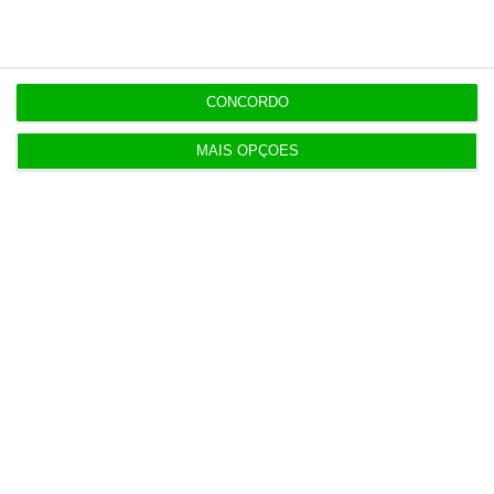
3 Agosto 2026
Irão anuncia possível acordo com Omã em Ormuz
CONCORDO
2 Agosto 2026
MAIS OPÇÕES
SRS Legal assessora Grupo Finançor na compra da
EMATER
3 Agosto 2026
IA: Europa quer tornar-se competitiva e reduzir
dependência
4 Agosto 2026
Ampliação da pista da ilha do Pico orçada em 24
milhões