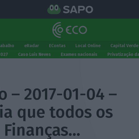
rabalho
eRadar
EContas
Local Online
Capital Verde
2027
Caso Luís Neves
Exames nacionais
Privatização d
o – 2017-01-04 –
cia que todos os
s Finanças…