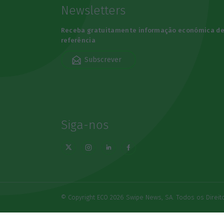
Newsletters
Receba gratuitamente informação económica d
referência
Subscrever
Siga-nos
© Copyright ECO 2026 Swipe News, SA. Todos os Direi