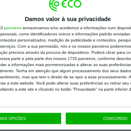
Damos valor à sua privacidade
33
parceiros
armazenamos e/ou acedemos a informações num dispositi
essoais, como identificadores únicos e informações padrão enviadas 
conteúdos personalizados, medição de publicidade e conteúdos, pesqui
serviços.
Com a sua permissão, nós e os nossos parceiros poderemos 
ção precisos através da procura de dispositivos. Poderá clicar para co
ossa parte e pela parte dos nossos 1733 parceiros, conforme descrit
eder a informações mais pormenorizadas e alterar as suas preferência
timento.
Tenha em atenção que algum processamento dos seus dados
nsentimento, mas que tem o direito de se opor a esse processamento. A
as a este website. Você pode alterar suas preferências ou retirar seu
tando a este site e clicando no botão "Privacidade" na parte inferior 
AIS OPÇÕES
CONCORDO