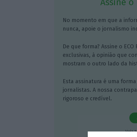
Assine o
No momento em que a infor
nunca, apoie o jornalismo in
De que forma? Assine o ECO 
exclusivas, à opinião que co
mostram o outro lado da hist
Esta assinatura é uma forma
jornalistas. A nossa contrap
rigoroso e credível.
Veja 