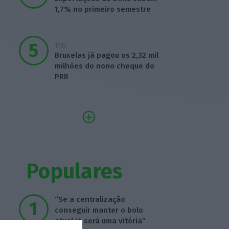
1,7% no primeiro semestre
11:12
Bruxelas já pagou os 2,32 mil
milhões do nono cheque do
PRR
Populares
“Se a centralização
conseguir manter o bolo
atual já será uma vitória”