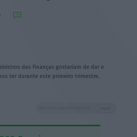
ministros das Finanças gostariam de dar e
os ter durante este primeiro trimestre.
https://eco.sapo.pt/quote/mario-centeno-2017-01-04-esta-e-a-noticia-que-todos-os-ministros-das-financas-4/
Copiar