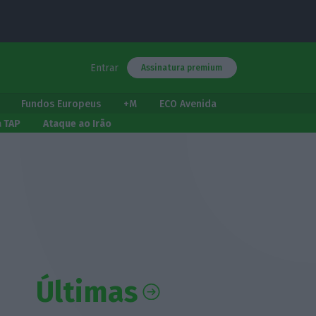
Entrar
Assinatura premium
Fundos Europeus
+M
ECO Avenida
a TAP
Ataque ao Irão
Últimas