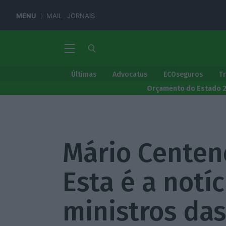
MENU
MAIL
JORNAIS
Últimas
Advocatus
ECOseguros
T
Orçamento do Estado 
Mário Centen
Esta é a notí
ministros da