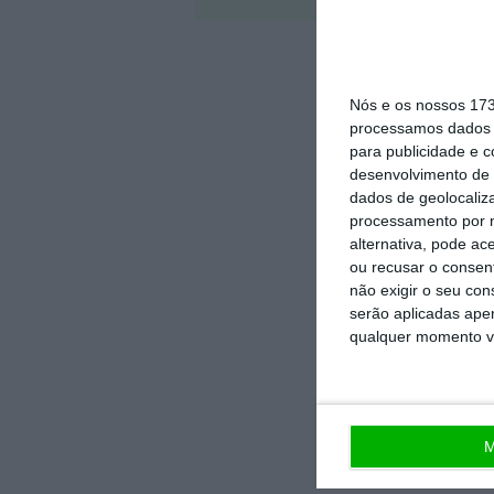
Nós e os nossos 17
processamos dados p
para publicidade e 
desenvolvimento de 
dados de geolocaliza
processamento por n
alternativa, pode ac
ou recusar o consen
não exigir o seu co
serão aplicadas apen
qualquer momento vol
M