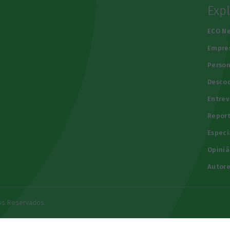
Exp
e
ECO N
Empre
Person
Descod
Entrev
Repor
Especi
Opiniã
Autore
tos Reservados