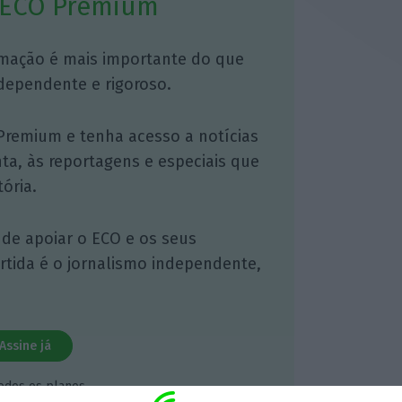
 ECO Premium
mação é mais importante do que
dependente e rigoroso.
Premium e tenha acesso a notícias
nta, às reportagens e especiais que
ória.
 de apoiar o ECO e os seus
artida é o jornalismo independente,
Assine já
todos os planos