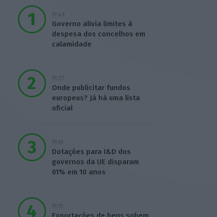
11:49
Governo alivia limites à
despesa dos concelhos em
calamidade
11:27
Onde publicitar fundos
europeus? Já há uma lista
oficial
11:19
Dotações para I&D dos
governos da UE disparam
61% em 10 anos
11:15
Exportações de bens sobem