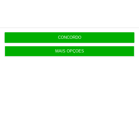
Na Estónia, com um olho no céu e outro na Rússia
3 Agosto 2026
CONCORDO
Irão anuncia possível acordo com Omã em Ormuz
2 Agosto 2026
MAIS OPÇÕES
SRS Legal assessora Grupo Finançor na compra da
EMATER
3 Agosto 2026
IA: Europa quer tornar-se competitiva e reduzir
dependência
4 Agosto 2026