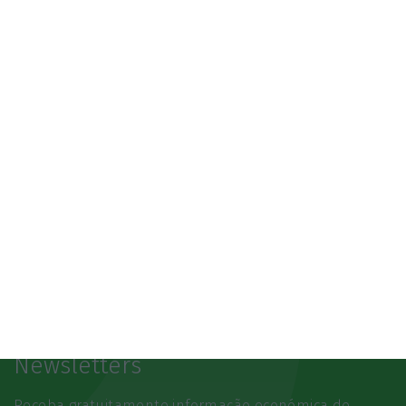
3.º Local Summit
07/10/2026
SAIBA MAIS
Newsletters
Receba gratuitamente informação económica de