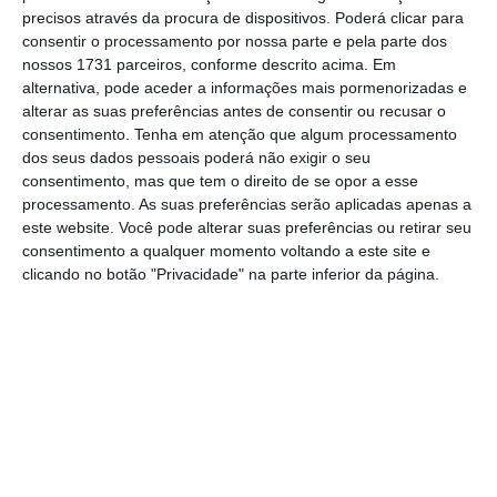
precisos através da procura de dispositivos. Poderá clicar para
No momento em que a informação é
consentir o processamento por nossa parte e pela parte dos
mais importante do que nunca, apoie
nossos 1731 parceiros, conforme descrito acima. Em
o jornalismo independente e rigoroso.
alternativa, pode aceder a informações mais pormenorizadas e
alterar as suas preferências antes de consentir ou recusar o
consentimento.
Tenha em atenção que algum processamento
De que forma? Assine o ECO Premium e
dos seus dados pessoais poderá não exigir o seu
tenha acesso a notícias exclusivas, à
consentimento, mas que tem o direito de se opor a esse
processamento. As suas preferências serão aplicadas apenas a
opinião que conta, às reportagens e
este website. Você pode alterar suas preferências ou retirar seu
especiais que mostram o outro lado da
consentimento a qualquer momento voltando a este site e
história.
clicando no botão "Privacidade" na parte inferior da página.
Esta assinatura é uma forma de apoiar
o ECO e os seus jornalistas. A nossa
contrapartida é o jornalismo
independente, rigoroso e credível.