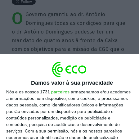
O
Governo garantiu ao dr. António
Domingues todas as condições para que
o dr. António Domingues pudesse ter um
mandato de quatro anos à frente da Caixa
com os objetivos para a missão da CGD que o
Governo estabeleceu.
Damos valor à sua privacidade
Nós e os nossos 1731
parceiros
armazenamos e/ou acedemos
a informações num dispositivo, como cookies, e processamos
https://eco.sapo.pt/quote/mario-centeno-2017-01-04-o-governo-garantiu-ao-dr-antonio-domingues-todas-as-condicoes-24/
Copiar
dados pessoais, como identificadores únicos e informações
padrão enviadas por um dispositivo para publicidade e
conteúdos personalizados, medição de publicidade e
Assine o ECO Premium
conteúdos, pesquisa de audiências e desenvolvimento de
serviços.
Com a sua permissão, nós e os nossos parceiros
poderemos usar identificação e dados de geolocalização