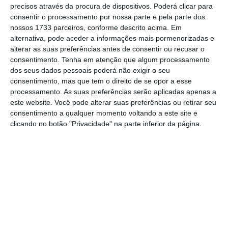
precisos através da procura de dispositivos. Poderá clicar para
mais importante do que nunca, apoie
consentir o processamento por nossa parte e pela parte dos
o jornalismo independente e rigoroso.
nossos 1733 parceiros, conforme descrito acima. Em
alternativa, pode aceder a informações mais pormenorizadas e
alterar as suas preferências antes de consentir ou recusar o
De que forma? Assine o ECO Premium e
consentimento.
Tenha em atenção que algum processamento
tenha acesso a notícias exclusivas, à
dos seus dados pessoais poderá não exigir o seu
consentimento, mas que tem o direito de se opor a esse
opinião que conta, às reportagens e
processamento. As suas preferências serão aplicadas apenas a
especiais que mostram o outro lado da
este website. Você pode alterar suas preferências ou retirar seu
história.
consentimento a qualquer momento voltando a este site e
clicando no botão "Privacidade" na parte inferior da página.
Esta assinatura é uma forma de apoiar
o ECO e os seus jornalistas. A nossa
contrapartida é o jornalismo
independente, rigoroso e credível.
Assine já