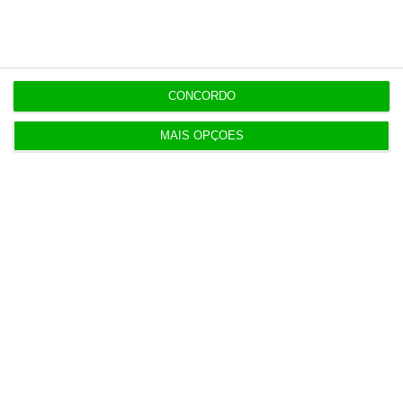
Combustíveis. Cinco propostas de política fiscal
3 Agosto 2026
CONCORDO
T-Systems: Serviço de Saúde de Múrcia reforça
cibersegurança
MAIS OPÇÕES
3 Agosto 2026
Eólicas para ‘alimentar’ Start Campus em consulta
pública
3 Agosto 2026
Deloitte Legal Telles assessora sócios da Bruma
4 Agosto 2026
Águas de Portugal alvo de ciberataque