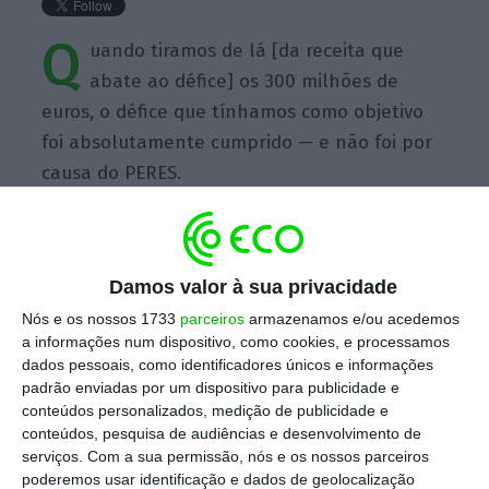
Q
uando tiramos de lá [da receita que
abate ao défice] os 300 milhões de
euros, o défice que tínhamos como objetivo
foi absolutamente cumprido — e não foi por
causa do PERES.
Damos valor à sua privacidade
Nós e os nossos 1733
parceiros
armazenamos e/ou acedemos
https://eco.sapo.pt/quote/mario-centeno-2017-02-15-quando-tiramos-de-la-da-receita-que-abate-ao-defice/
Copiar
a informações num dispositivo, como cookies, e processamos
dados pessoais, como identificadores únicos e informações
padrão enviadas por um dispositivo para publicidade e
Assine o ECO Premium
conteúdos personalizados, medição de publicidade e
conteúdos, pesquisa de audiências e desenvolvimento de
serviços.
Com a sua permissão, nós e os nossos parceiros
No momento em que a informação é
poderemos usar identificação e dados de geolocalização