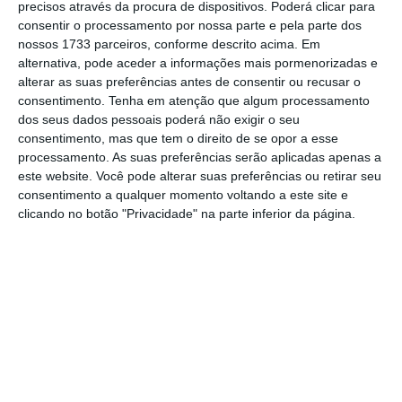
precisos através da procura de dispositivos. Poderá clicar para
consentir o processamento por nossa parte e pela parte dos
De que forma? Assine o ECO Premium e
nossos 1733 parceiros, conforme descrito acima. Em
alternativa, pode aceder a informações mais pormenorizadas e
tenha acesso a notícias exclusivas, à
alterar as suas preferências antes de consentir ou recusar o
opinião que conta, às reportagens e
consentimento.
Tenha em atenção que algum processamento
especiais que mostram o outro lado da
dos seus dados pessoais poderá não exigir o seu
consentimento, mas que tem o direito de se opor a esse
história.
processamento. As suas preferências serão aplicadas apenas a
este website. Você pode alterar suas preferências ou retirar seu
Esta assinatura é uma forma de apoiar
consentimento a qualquer momento voltando a este site e
clicando no botão "Privacidade" na parte inferior da página.
o ECO e os seus jornalistas. A nossa
contrapartida é o jornalismo
independente, rigoroso e credível.
Assine já
Veja todos os planos