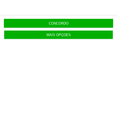
6 Agosto 2026
Espanha prepara programa de mísseis até 6 mil
milhões
CONCORDO
3 Agosto 2026
MAIS OPÇÕES
Novos preços dos taxis só mudam 30 dias após lei
dos TVDE
3 Agosto 2026
APPM Marketing Awards atingem 290
candidaturas em 2026
4 Agosto 2026
Hoje nas notícias: certificados de aforro, Luís
Neves e Gaia