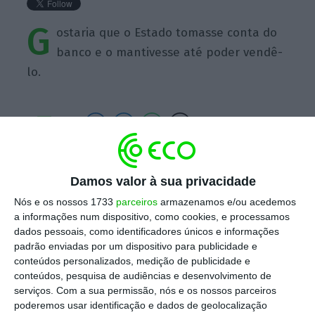
G
ostaria que o Estado tomasse conta do
banco e o mantivesse até poder vendê-
lo.
https://eco.sapo.pt/quote/medina-carreira-gostaria-que-o-estado-tomasse-conta-do-banco-e-o/
Copiar
Damos valor à sua privacidade
Nós e os nossos 1733
parceiros
armazenamos e/ou acedemos
a informações num dispositivo, como cookies, e processamos
Assine o ECO Premium
dados pessoais, como identificadores únicos e informações
padrão enviadas por um dispositivo para publicidade e
conteúdos personalizados, medição de publicidade e
No momento em que a informação é
conteúdos, pesquisa de audiências e desenvolvimento de
mais importante do que nunca, apoie
serviços.
Com a sua permissão, nós e os nossos parceiros
poderemos usar identificação e dados de geolocalização
o jornalismo independente e rigoroso.